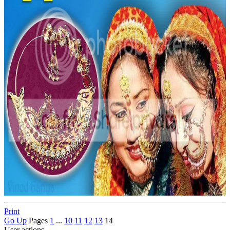
Print
Go Up
Pages
1
...
10
11
12
13
14
User actions