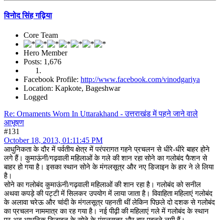
विनोद सिंह गढ़िया
Core Team
Hero Member
Posts: 1,676
Facebook Profile:
http://www.facebook.com/vinodgariya
Location: Kapkote, Bageshwar
Logged
Re: Ornaments Worn In Uttarakhand - उत्तराखंड में पहने जाने वाले
आभूषण
#131
October 18, 2013, 01:11:45 PM
आधुनिकता के दौर में पर्वतीय क्षेत्र में परंपरागत गहने प्रचलन से धीरे-धीरे बाहर होने
लगे हैं। कुमाऊंनी/गढ़वाली महिलाओं के गले की शान रहा सोने का गलोबंद फैशन से
बाहर हो गया है। इसका स्थान सोने के मंगलसूत्र और नए डिजाइन के हार ने ले लिया
है।
सोने का गलोबंद कुमाऊंनी/गढ़वाली महिलाओं की शान रहा है। गलोबंद को सनील
अथवा कपड़े की पट्टी में सिलकर उपयोग में लाया जाता है। विवाहिता महिलाएं गलोबंद
के अलावा चरेऊ और चांदी के मंगलसूत्र पहनती थीं लेकिन पिछले दो दशक से गलोबंद
का प्रचलन नाममात्र का रह गया है। नई पीढ़ी की महिलाएं गले में गलोबंद के स्थान
पर अब आधुनिक डिजाइन के सोने के मंगलसूत्र और हार पहनने लगी हैं।