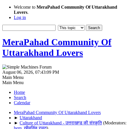
Welcome to
MeraPahad Community Of Uttarakhand
Lovers
.
Log in
MeraPahad Community Of
Uttarakhand Lovers
August 06, 2026, 07:43:09 PM
Main Menu
Main Menu
Home
Search
Calendar
MeraPahad Community Of Uttarakhand Lovers
►
Uttarakhand
►
Culture of Uttarakhand - उत्तराखण्ड की संस्कृति
(Moderators:
hem
,
खीमसिंह रावत
)