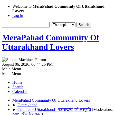
Welcome to
MeraPahad Community Of Uttarakhand
Lovers
.
Log in
MeraPahad Community Of
Uttarakhand Lovers
August 06, 2026, 06:44:26 PM
Main Menu
Main Menu
Home
Search
Calendar
MeraPahad Community Of Uttarakhand Lovers
►
Uttarakhand
►
Culture of Uttarakhand - उत्तराखण्ड की संस्कृति
(Moderators:
hem
,
खीमसिंह रावत
)