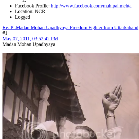
Facebook Profile:
http://www.facebook.com/mahipal.mehta
Location: NCR
Logged
Re: Pt.Madan Mohan Upadhyaya Freedom Fighter from Uttarkahand
#1
May 07, 2011, 03:52:42 PM
Madan Mohan Upadhyaya