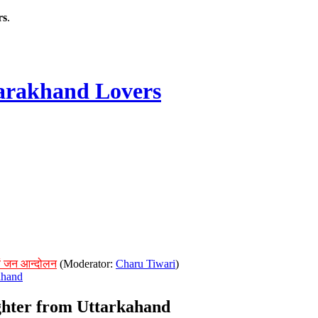
rs
.
rakhand Lovers
ं जन आन्दोलन
(Moderator:
Charu Tiwari
)
ahand
hter from Uttarkahand