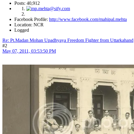
Posts: 40,912
Facebook Profile:
http://www.facebook.com/mahipal.mehta
Location: NCR
Logged
Re: Pt.Madan Mohan Upadhyaya Freedom Fighter from Uttarkahand
#2
May 07, 2011, 03:53:50 PM