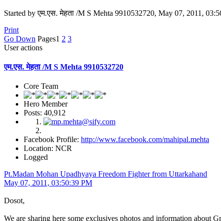
Started by एम.एस. मेहता /M S Mehta 9910532720, May 07, 2011, 03:
Print
Go Down
Pages
1
2
3
User actions
एम.एस. मेहता /M S Mehta 9910532720
Core Team
Hero Member
Posts: 40,912
Facebook Profile:
http://www.facebook.com/mahipal.mehta
Location: NCR
Logged
Pt.Madan Mohan Upadhyaya Freedom Fighter from Uttarkahand
May 07, 2011, 03:50:39 PM
Dosot,
We are sharing here some exclusives photos and information about