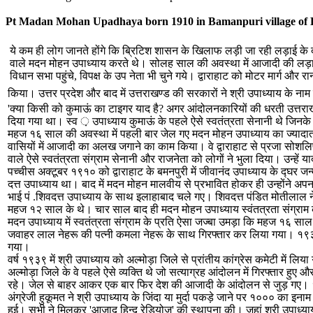
Pt Madan Mohan Upadhaya born 1910 in Bamanpuri village of D
ये कम ही लोग जानते होंगे कि ब्रिटिश शासन के खिलाफ लड़ी जा रही लड़ाई के दौ
वाले मदन मोहन उपाध्याय करते थे। सोलह साल की अवस्था में आजादी की लड़ाई
विधान सभा पहुंचे, विपक्ष के उप नेता भी चुने गये। द्वाराहाट को मोटर मार्ग 
किया। उत्तर प्रदेश और बाद में उत्तराखण्ड की सरकारों ने श्री उपाध्याय के न
'क्या किसी को कुमाऊं का टाइगर याद है? अगर आंदोलनकारियों की धरती उत्तराख
दिया गया था। स्व ़ उपाध्याय कुमाऊं के पहले ऐसे स्वतंत्रता सेनानी थे जिनक
महज १६ साल की अवस्था में पहली बार जेल गए मदन मोहन उपाध्याय का ज्यादातर सम
वासियों में आजादी का अलख जगाने का काम किया। वे द्वाराहाट से प्रजा सोशलिष्ट
वाले ऐसे स्वतंत्रता संग्राम सेनानी और राजनेता को लोगों ने भुला दिया। उन्
पच्चीस अक्टूबर १९१० को द्वाराहाट के बमनपुरी में जीवानंद उपाध्याय के द्घर 
दत्त उपाध्याय था। बाद में मदन मोहन मालवीय से प्रभावित होकर ही उन्होंने अप
भाई पं .शिवदत्त उपाध्याय के साथ इलाहाबाद चले गए। शिवदत्त पंडित मोतीलाल नेह
महज १२ साल के थे। चार साल बाद ही मदन मोहन उपाध्याय स्वंतत्रता संग्राम
मदन उपाध्याय में स्वतंत्रता संग्राम के प्रति ऐसा जज्बा उमड़ा कि महज १६ साल
जवाहर लाल नेहरू की पत्नी कमला नेहरू के साथ गिरफ्तार कर लिया गया। १९३६ मे
गया।
वर्ष १९३९ में श्री उपाध्याय को अल्मोड़ा जिले से प्रांतीय कांग्रेस कमेटी में
अल्मोड़ा जिले के वे पहले ऐसे व्यक्ति थे जो सत्याग्रह आंदोलन में गिरफ्तार हु
रहे। जेल से बाहर आकर एक बार फिर देश की आजादी के आंदोलन से जुड़ गए। १९४२
अंग्रेजी हुकूमत ने श्री उपाध्याय के जिंदा या मुर्दा पकड़े जाने पर १००० का 
हुई। सभी ने मिलकर 'आजाद हिन्द रेडियोज' की स्थापना की। जहां श्री उपाध्याय 