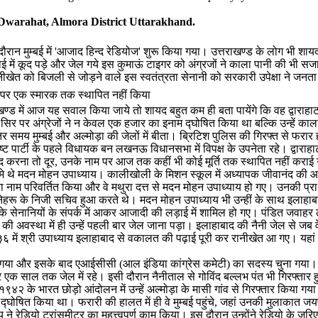
warahat, Almora District Uttarakhand.
रान मुम्बई में 'आजाद हिन्द रेडियोज' शुरू किया गया। उत्तराखण्ड के लोग भी शाय
 में कूद पड़े और जेल गये इस कुमाऊं टाइगर को अंग्रजों ने काला पानी की भी 
और रानीखेत को बिजली से जोड़ने वाले इस स्वतंत्रता सेनानी को सरकारी उपेक्षा ने 
ाम पर एक स्मारक तक स्थापित नहीं किया
ण्ड में आज यह सवाल किया जाये तो शायद बहुत कम ही बता पायेंगे कि वह द्वाराह
े सिर पर अंग्रेजों ने न केवल एक हजार का इनाम द्घोषित किया था बल्कि उन्हें क
य मुम्बई और अल्मोड़ा की जेलों में बीता। ब्रिटिश पुलिस की गिरफ्त से फरार होने
 पार्टी के पहले विधायक बन लखनऊ विधानसभा में विपक्ष के उपनेता रहे। द्वाराहाट 
हें याद करना तो दूर, उनके नाम पर आज तक कहीं भी कोई मूर्ति तक स्थापित नहीं क
जन्मे थे मदन मोहन उपाध्याय। कालीखोली के मिशन स्कूल में अध्यापक जीवानंद की आ
ना नाम परिवर्तित किया और वे मथुरा दत्त से मदन मोहन उपाध्याय हो गए। उनकी प्रा
रू के निजी सचिव हुआ करते थे। मदन मोहन उपाध्याय भी उन्हीं के साथ इलाहाबाद में
 के सेनानियों के संपर्क में आकर आजादी की लड़ाई में शामिल हो गए। पंडित जव
 की अवस्था में ही उन्हें पहली बार जेल जाना पड़ा। इलाहाबाद की नैनी जेल से जब 
ं श्री उपाध्याय इलाहाबाद से वकालत की पढ़ाई पूरी कर रानीखेत आ गए। यहां आते ह
 लिया गया और इसके बाद एआईसीसी (आल इंडिया कांग्रेस कमेटी) का सदस्य चुना गया। 
ए और एक साल तक जेल में रहे। इसी दौरान नैनीताल से गोविंद बल्लभ पंत भी गिरफ्तार
 के भारत छोड़ो आंदोलन में उन्हें अल्मोड़ा के मासी गांव से गिरफ्तार किया गय
इनाम द्घोषित किया था। फरारी की हालत में ही वे मुम्बई पहुंचे, जहां उनकी मुल
ने रेडियो ट्रांसमीटर का महत्त्वपूर्ण काम किया। इस दौरान उन्होंने रेडियो के ज