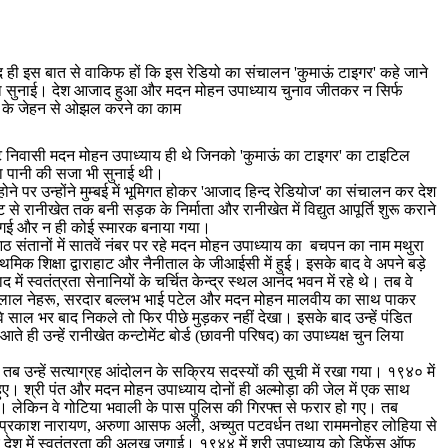
द ही इस बात से वाकिफ हों कि इस रेडियो का संचालन 'कुमाऊं टाइगर' कहे जाने
सजा सुनाई। देश आजाद हुआ और मदन मोहन उपाध्याय चुनाव जीतकर न सिर्फ
जनता के जेहन से ओझल करने का काम
ाट निवासी मदन मोहन उपाध्याय ही थे जिनको 'कुमाऊं का टाइगर' का टाइटिल
ाला पानी की सजा भी सुनाई थी।
 पर उन्होंने मुम्बई में भूमिगत होकर 'आजाद हिन्द रेडियोज' का संचालन कर देश
से रानीखेत तक बनी सड़क के निर्माता और रानीखेत में विद्युत आपूर्ति शुरू कराने
राई गई और न ही कोई स्मारक बनाया गया।
ठ संतानों में सातवें नंबर पर रहे मदन मोहन उपाध्याय का बचपन का नाम मथुरा
थमिक शिक्षा द्वाराहाट और नैनीताल के जीआईसी में हुई। इसके बाद वे अपने बड़े
 स्वतंत्रता सेनानियों के चर्चित केन्द्र स्थल आनंद भवन में रहे थे। तब वे
ाहर लाल नेहरू, सरदार बल्लभ भाई पटेल और मदन मोहन मालवीय का साथ पाकर
वे साल भर बाद निकले तो फिर पीछे मुड़कर नहीं देखा। इसके बाद उन्हें पंडित
ी उन्हें रानीखेत कन्टोमेंट बोर्ड (छावनी परिषद) का उपाध्यक्ष चुन लिया
तब उन्हें सत्याग्रह आंदोलन के सक्रिय सदस्यों की सूची में रखा गया। १९४० में
 हुए। श्री पंत और मदन मोहन उपाध्याय दोनों ही अल्मोड़ा की जेल में एक साथ
ा। लेकिन वे गोटिया भवाली के पास पुलिस की गिरफ्त से फरार हो गए। तब
ाकात जयप्रकाश नारायण, अरुणा आसफ अली, अच्युत पटवर्धन तथा राममनोहर लोहिया से
रिए देश में स्वतंत्रता की अलख जगाई। १९४४ में श्री उपाध्याय को डिफेंस ऑफ