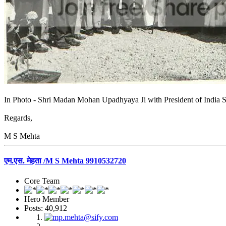
In Photo - Shri Madan Mohan Upadhyaya Ji with President of India S
Regards,
M S Mehta
एम.एस. मेहता /M S Mehta 9910532720
Core Team
Hero Member
Posts: 40,912