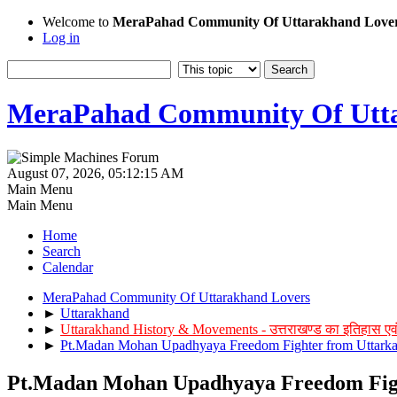
Welcome to
MeraPahad Community Of Uttarakhand Love
Log in
MeraPahad Community Of Utta
August 07, 2026, 05:12:15 AM
Main Menu
Main Menu
Home
Search
Calendar
MeraPahad Community Of Uttarakhand Lovers
►
Uttarakhand
►
Uttarakhand History & Movements - उत्तराखण्ड का इतिहास एव
►
Pt.Madan Mohan Upadhyaya Freedom Fighter from Uttark
Pt.Madan Mohan Upadhyaya Freedom Fig