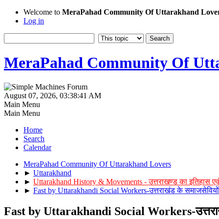
Welcome to
MeraPahad Community Of Uttarakhand Love
Log in
MeraPahad Community Of Utta
August 07, 2026, 03:38:41 AM
Main Menu
Main Menu
Home
Search
Calendar
MeraPahad Community Of Uttarakhand Lovers
►
Uttarakhand
►
Uttarakhand History & Movements - उत्तराखण्ड का इतिहास एव
►
Fast by Uttarakhandi Social Workers-उत्तराखंड के समाजसेविय
Fast by Uttarakhandi Social Workers-उत्तरा