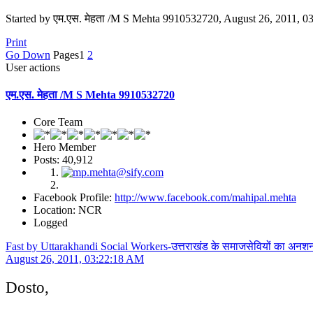
Started by एम.एस. मेहता /M S Mehta 9910532720, August 26, 2011, 
Print
Go Down
Pages
1
2
User actions
एम.एस. मेहता /M S Mehta 9910532720
Core Team
Hero Member
Posts: 40,912
Facebook Profile:
http://www.facebook.com/mahipal.mehta
Location: NCR
Logged
Fast by Uttarakhandi Social Workers-उत्तराखंड के समाजसेवियों का अनश
August 26, 2011, 03:22:18 AM
Dosto,