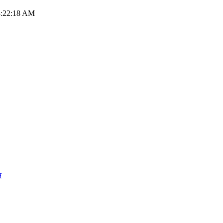
03:22:18 AM
न