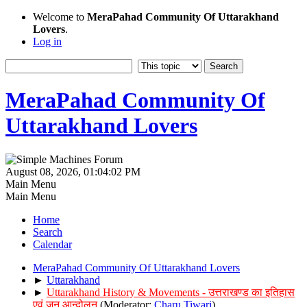
Welcome to
MeraPahad Community Of Uttarakhand
Lovers
.
Log in
MeraPahad Community Of
Uttarakhand Lovers
August 08, 2026, 01:04:02 PM
Main Menu
Main Menu
Home
Search
Calendar
MeraPahad Community Of Uttarakhand Lovers
►
Uttarakhand
►
Uttarakhand History & Movements - उत्तराखण्ड का इतिहास
एवं जन आन्दोलन
(Moderator:
Charu Tiwari
)