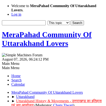
Welcome to
MeraPahad Community Of Uttarakhand
Lovers
.
Log in
MeraPahad Community Of
Uttarakhand Lovers
August 07, 2026, 06:24:12 PM
Main Menu
Main Menu
Home
Search
Calendar
MeraPahad Community Of Uttarakhand Lovers
►
Uttarakhand
►
Uttarakhand History & Movements - उत्तराखण्ड का इतिहास
एवं जन आन्दोलन
(Moderator:
Charu Tiwari
)