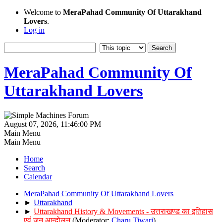
Welcome to
MeraPahad Community Of Uttarakhand
Lovers
.
Log in
MeraPahad Community Of
Uttarakhand Lovers
August 07, 2026, 11:46:00 PM
Main Menu
Main Menu
Home
Search
Calendar
MeraPahad Community Of Uttarakhand Lovers
►
Uttarakhand
►
Uttarakhand History & Movements - उत्तराखण्ड का इतिहास
एवं जन आन्दोलन
(Moderator:
Charu Tiwari
)