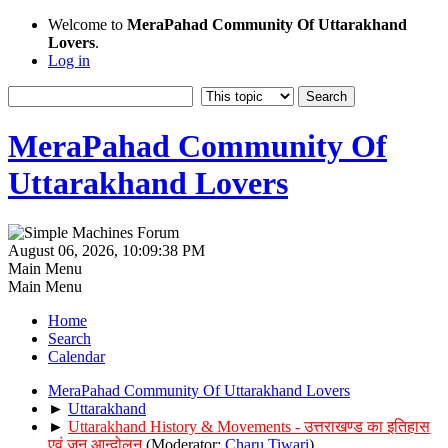
Welcome to
MeraPahad Community Of Uttarakhand
Lovers
.
Log in
MeraPahad Community Of
Uttarakhand Lovers
August 06, 2026, 10:09:38 PM
Main Menu
Main Menu
Home
Search
Calendar
MeraPahad Community Of Uttarakhand Lovers
►
Uttarakhand
►
Uttarakhand History & Movements - उत्तराखण्ड का इतिहास
एवं जन आन्दोलन
(Moderator:
Charu Tiwari
)