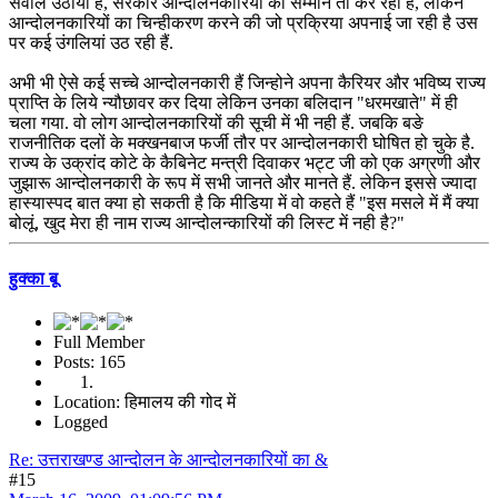
सवाल उठाया है, सरकार आन्दोलनकारियों का सम्मान तो कर रही है, लेकिन
आन्दोलनकारियों का चिन्हीकरण करने की जो प्रक्रिया अपनाई जा रही है उस
पर कई उंगलियां उठ रही हैं.
अभी भी ऐसे कई सच्चे आन्दोलनकारी हैं जिन्होने अपना कैरियर और भविष्य राज्य
प्राप्ति के लिये न्यौछावर कर दिया लेकिन उनका बलिदान "धरमखाते" में ही
चला गया. वो लोग आन्दोलनकारियों की सूची में भी नही हैं. जबकि बङे
राजनीतिक दलों के मक्खनबाज फर्जी तौर पर आन्दोलनकारी घोषित हो चुके है.
राज्य के उक्रांद कोटे के कैबिनेट मन्त्री दिवाकर भट्ट जी को एक अग्रणी और
जुझारू आन्दोलनकारी के रूप में सभी जानते और मानते हैं. लेकिन इससे ज्यादा
हास्यास्पद बात क्या हो सकती है कि मीडिया में वो कहते हैं "इस मसले में मैं क्या
बोलूं, खुद मेरा ही नाम राज्य आन्दोलन्कारियों की लिस्ट में नही है?"
हुक्का बू
Full Member
Posts: 165
Location: हिमालय की गोद में
Logged
Re: उत्तराखण्ड आन्दोलन के आन्दोलनकारियों का &
#15