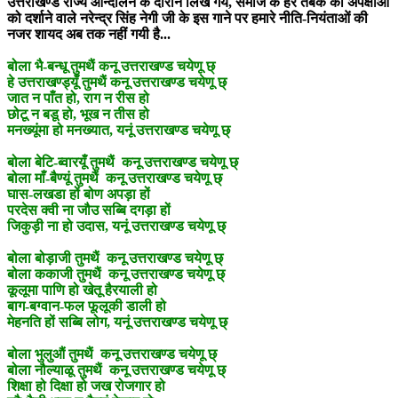
उत्तराखण्ड राज्य आन्दोलन के दौरान लिखे गये, समाज के हर तबके की अपेक्षाओं
को दर्शाने वाले नरेन्द्र सिंह नेगी जी के इस गाने पर हमारे नीति-नियंताओं की
नजर शायद अब तक नहीं गयी है...
बोला भै-बन्धू तुमथैं कनू उत्तराखण्ड चयेणू छ्
हे उत्तराखण्ड्यूँ तुमथैं कनू उत्तराखण्ड चयेणू छ्
जात न पाँत हो, राग न रीस हो
छोटू न बडू हो, भूख न तीस हो
मनख्यूंमा हो मनख्यात, यनूं उत्तराखण्ड चयेणू छ्
बोला बेटि-ब्वारयूँ तुमथैं कनू उत्तराखण्ड चयेणू छ्
बोला माँ-बैण्यूं तुमथैं कनू उत्तराखण्ड चयेणू छ्
घास-लखडा हों बोण अपड़ा हों
परदेस क्वी ना जौउ सब्बि दगड़ा हों
जिकुड़ी ना हो उदास, यनूं उत्तराखण्ड चयेणू छ्
बोला बोड़ाजी तुमथैं कनू उत्तराखण्ड चयेणू छ्
बोला ककाजी तुमथैं कनू उत्तराखण्ड चयेणू छ्
कूलूमा पाणि हो खेतू हैरयाली हो
बाग-बग्वान-फल फूलूकी डाली हो
मेहनति हों सब्बि लोग, यनूं उत्तराखण्ड चयेणू छ्
बोला भुलुऔं तुमथैं कनू उत्तराखण्ड चयेणू छ्
बोला नौल्याळू तुमथैं कनू उत्तराखण्ड चयेणू छ्
शिक्षा हो दिक्षा हो जख रोजगार हो