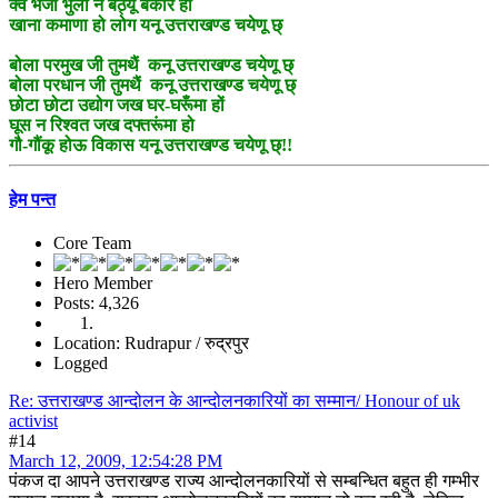
क्वै भैजी भुला न बैठ्यूं बेकार हो
खाना कमाणा हो लोग यनू उत्तराखण्ड चयेणू छ्
बोला परमुख जी तुमथैं कनू उत्तराखण्ड चयेणू छ्
बोला परधान जी तुमथैं कनू उत्तराखण्ड चयेणू छ्
छोटा छोटा उद्योग जख घर-घरूँमा हों
घूस न रिश्वत जख दफ्तरूंमा हो
गौ-गौंकू होऊ विकास यनू उत्तराखण्ड चयेणू छ्!!
हेम पन्त
Core Team
Hero Member
Posts: 4,326
Location: Rudrapur / रुद्रपुर
Logged
Re: उत्तराखण्ड आन्दोलन के आन्दोलनकारियों का सम्मान/ Honour of uk
activist
#14
March 12, 2009, 12:54:28 PM
पंकज दा आपने उत्तराखण्ड राज्य आन्दोलनकारियों से सम्बन्धित बहुत ही गम्भीर