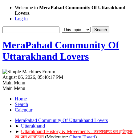
Welcome to
MeraPahad Community Of Uttarakhand
Lovers
.
Log in
MeraPahad Community Of
Uttarakhand Lovers
August 06, 2026, 05:40:17 PM
Main Menu
Main Menu
Home
Search
Calendar
MeraPahad Community Of Uttarakhand Lovers
►
Uttarakhand
►
Uttarakhand History & Movements - उत्तराखण्ड का इतिहास
एवं जन आन्दोलन
(Moderator:
Charu Tiwari
)