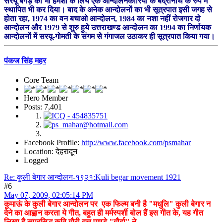
सरयू बगड़ को भी हमेशा के लिये एक आन्दोलनकारियों के बद्रीनाथ के रुप में
स्थापित भी कर दिया। बाद के अनेक आन्दोलनों का भी सूत्रपात इसी जगह से
होता रहा, 1974 का वन बचाओ आन्दोलन, 1984 का नशा नहीं रोजगार दो
आन्दोलन और 1979 से शुरु हुये उत्तराखण्ड आन्दोलन का 1994 का निर्णायक
आन्दोलनों में सरयू-गोमती के संगम से गंगाजल उठाकर ही सूत्रपात किया गया।
पंकज सिंह महर
Core Team
Hero Member
Posts: 7,401
Facebook Profile:
http://www.facebook.com/psmahar
Location: देहरादून
Logged
Re: कुली बेगार आन्दोलन-१९२१:Kuli begar movement 1921
#6
May 07, 2009, 02:05:14 PM
कुमाऊं के कुली बेगार आन्दोलन पर एक फिल्म बनी है "मधुलि" कुली बेगार न
देने का आह्वान करता ये गीत, बहुत ही मर्मस्पर्शी बोल हैं इस गीत के, यह गीत
लिखा है सुप्रसिद्ध कवि गौरी दत्त पाण्डे "गौर्दा" ने-