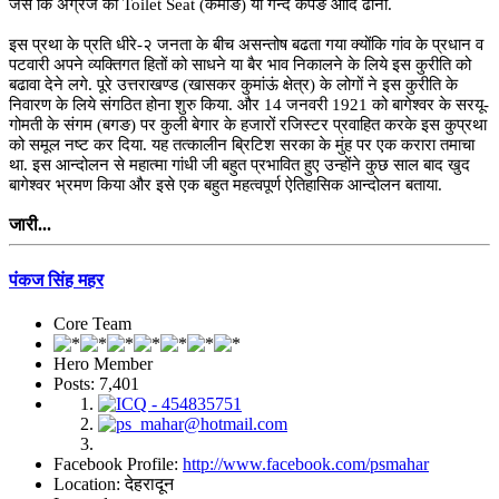
जैसे कि अग्रेज की Toilet Seat (कमोङ) या गन्दे कपङे आदि ढोना.
इस प्रथा के प्रति धीरे-२ जनता के बीच असन्तोष बढता गया क्योंकि गांव के प्रधान व
पटवारी अपने व्यक्तिगत हितों को साधने या बैर भाव निकालने के लिये इस कुरीति को
बढावा देने लगे. पूरे उत्तराखण्ड (खासकर कुमांऊं क्षेत्र) के लोगों ने इस कुरीति के
निवारण के लिये संगठित होना शुरु किया. और 14 जनवरी 1921 को बागेश्वर के सरयू-
गोमती के संगम (बगङ) पर कुली बेगार के हजारों रजिस्टर प्रवाहित करके इस कुप्रथा
को समूल नष्ट कर दिया. यह तत्कालीन ब्रिटिश सरका के मुंह पर एक करारा तमाचा
था. इस आन्दोलन से महात्मा गांधी जी बहुत प्रभावित हुए उन्होंने कुछ साल बाद खुद
बागेश्वर भ्रमण किया और इसे एक बहुत महत्वपूर्ण ऐतिहासिक आन्दोलन बताया.
जारी...
पंकज सिंह महर
Core Team
Hero Member
Posts: 7,401
Facebook Profile:
http://www.facebook.com/psmahar
Location: देहरादून