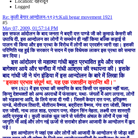
Location: देहरादून
Logged
Re: कुली बेगार आन्दोलन-१९२१:Kuli begar movement 1921
#5
May 07, 2009, 01:57:14 PM
इस सफल आंदोलन के बाद जनता ने बद्री दत्त पाण्डे जी को कुमाऊं केसरी की
उपाधि दी, इस आन्दोलन का लोगों ने समर्थन ही नहीं किया बल्कि कड़ाई से
पालन भी किया और इस प्रथा के विरोध में लोगों का प्रदर्शन जारी रहा। इसकी
परिणिति यह हुई कि सरकार ने सदन में एक विधेयक लाकर इस प्रथा को समाप्त
कर दिया।
इस आंदोलन से महात्मा गांधी बहुत प्रभावित हुये और स्वयं
बागेश्वर आये और चनौंदा में गांधी आश्रम की स्थापना की। इसके
बाद गांधी जी ने यंग इंडिया में इस आन्दोलन के बारे में लिखा कि
"इसका प्रभाव संपूर्ण था, यह एक रक्तहीन क्रान्ति थी।"
सन 1921 में इस प्रथा की समाप्ति के बाद किसी पर मुकदमा नहीं चला,
किन्तु देशभक्तों को अन्य अपराधों में फंसाकर, यथा- जंगलों में आग लगाना, लोगों
को भड़काना आदि, के लिये सजा दी गयी। जिसमें केदार दत्त पन्त, हरिकृष्ण
पाण्डे, मोतीराम तिवारी, मोतीराम वैष्णव, बद्रीदत्त वैष्णव, गंगा दत्त जोशी, बिशन
दत्त जोशी, नाथ लाल शाह, प्रयाग पन्त, मोहन सिंन मेहता, लक्ष्मी दत्त शास्त्री
आदि प्रमुख थे। कुली कलंक धुल जाने से पर्वतीय अंचल के लोगों में एक नई
जागृति भी आई और लोग नई ऊर्जा से सराबोर होकर आजादी के आन्दोलन में कूद
पड़े।
इस आन्दोलन ने जहां एक ओर लोगों को आजादी के आन्दोलन से जोड़ा वहीं