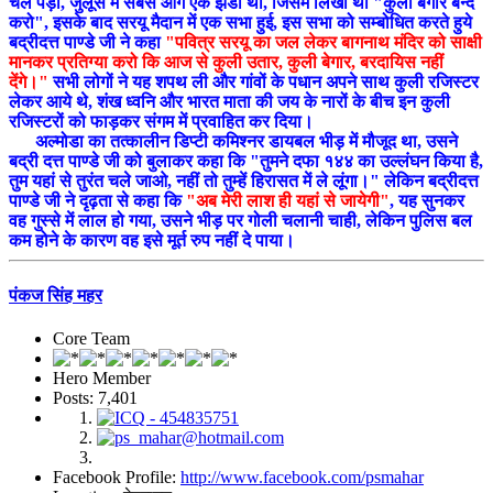
चल पड़ा, जुलूस में सबसे आगे एक झंडा था, जिसमें लिखा था "कुली बेगार बन्द
करो", इसके बाद सरयू मैदान में एक सभा हुई, इस सभा को सम्बोधित करते हुये
बद्रीदत्त पाण्डे जी ने कहा
"पवित्र सरयू का जल लेकर बागनाथ मंदिर को साक्षी
मानकर प्रतिग्या करो कि आज से कुली उतार, कुली बेगार, बरदायिस नहीं
देंगे।"
सभी लोगों ने यह शपथ ली और गांवों के पधान अपने साथ कुली रजिस्टर
लेकर आये थे, शंख ध्वनि और भारत माता की जय के नारों के बीच इन कुली
रजिस्टरों को फाड़कर संगम में प्रवाहित कर दिया।
अल्मोडा का तत्कालीन डिप्टी कमिश्नर डायबल भीड़ में मौजूद था, उसने
बद्री दत्त पाण्डे जी को बुलाकर कहा कि "तुमने दफा १४४ का उल्लंघन किया है,
तुम यहां से तुरंत चले जाओ, नहीं तो तुम्हें हिरासत में ले लूंगा।" लेकिन बद्रीदत्त
पाण्डे जी ने दृढ़ता से कहा कि
"अब मेरी लाश ही यहां से जायेगी"
, यह सुनकर
वह गुस्से में लाल हो गया, उसने भीड़ पर गोली चलानी चाही, लेकिन पुलिस बल
कम होने के कारण वह इसे मूर्त रुप नहीं दे पाया।
पंकज सिंह महर
Core Team
Hero Member
Posts: 7,401
Facebook Profile:
http://www.facebook.com/psmahar