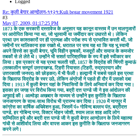
Logged
Re: कुली बेगार आन्दोलन-१९२१:Kuli begar movement 1921
#3
May 07, 2009, 01:17:25 PM
1873 के एक सरकारी दस्तावेज के अनुसार यह कानून वास्तव में उन मालगुजारों
पर आरोपित किया ग्या था, जो भूस्वामी या जमींदार कर उघारते थे। लेकिन
प्रथा उन काश्तकारों पर ही प्रत्यक्ष और परोक्ष रुप से प्रभावित करती थी, जो
जमीनों पर मालिकाना हक रखते थे, धरातल पर सच यह था कि यह भू स्वामी
अपने हिस्से का कुली बेगार, भूमि विहीन कृषकों, मजदूरों और समाज के कमजोर
तबकों से ले लेते थे। उन्होंने भी सशर्त पारिश्रमिक के रुप में इसे स्वीकार कर
लिया। इस प्रकार से यह प्रथा चलती रही, 1857 के विद्रोह की चिंगरी कुमाऊं
(तत्कालीन सम्पूर्ण उत्तराखण्ड, टिहरी रियासत (टिहरी, रुद्रप्रयाग और
उत्तरकाशी जनपद) को छोड़कर) में भी फैली। हल्द्वानी में सबसे पहले इस प्रथा
के खिलाफ विद्रोह के स्वर उठे, लेकिन अंग्रेजों ने पहले ही दौर में उसको दबा
दिया। 1913 में कुली बेगार यहां के निवासियों के लिये अनिवार्य कर दिया गया।
इसका हर जगह पर विरोध किया गया, बद्री दत्त पाण्डे जी ने इस आंदोलन की
अगुवाई की। अल्मोड़ा अखबार के माध्यम से उन्होंने इस कुरीति के खिलाफ
जनजागरण के साथ-साथ विरोध भी प्रारम्भ कर दिया। 1920 में नागपुर में
कांग्रेस का वार्षिक अधिवेशन हुआ, जिसमें पं० गोविन्द बल्लभ पंत, बद्रीदत्त
पाण्डे, हर गोबिन्द पन्त, विक्टर मोहन जोशी, श्याम लाल शाह आदि लोग
सम्मिलित हुये और बद्री दत्त पाण्डे जी ने कुली बेगार आन्दोलन के लिये महात्मा
गांधी से आशीर्वाद लिया और वापस आकर इस कुरीति के खिलाफ जनजागरण
करने लगे।