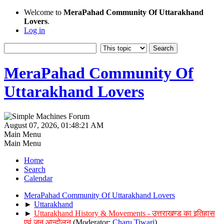
Welcome to
MeraPahad Community Of Uttarakhand
Lovers
.
Log in
MeraPahad Community Of
Uttarakhand Lovers
August 07, 2026, 01:48:21 AM
Main Menu
Main Menu
Home
Search
Calendar
MeraPahad Community Of Uttarakhand Lovers
►
Uttarakhand
►
Uttarakhand History & Movements - उत्तराखण्ड का इतिहास
एवं जन आन्दोलन
(Moderator:
Charu Tiwari
)