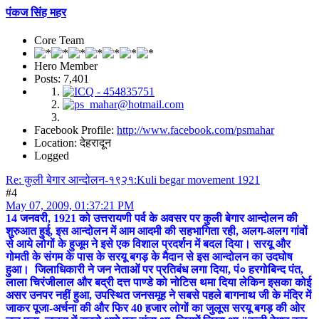
पंकज सिंह महर
Core Team
Hero Member
Posts: 7,401
Facebook Profile:
http://www.facebook.com/psmahar
Location: देहरादून
Logged
Re: कुली बेगार आन्दोलन-१९२१:Kuli begar movement 1921
#4
May 07, 2009, 01:37:21 PM
14 जनवरी, 1921 को उत्तरायणी पर्व के अवसर पर कुली बेगार आन्दोलन की
शुरुआत हुई, इस आन्दोलन में आम आदमी की सहभागिता रही, अलग-अलग गांवों
से आये लोगों के हुजूम ने इसे एक विशाल प्रदर्शन में बदल दिया। सरयू और
गोमती के संगम के पास के सरयू बगड़ के मैदान से इस आन्दोलन का उदघोष
हुआ। जिलाधिकारी ने जन नेताओं पर प्रतिबंध लगा दिया, पं० हरगोबिन्द पंत,
लाला चिरंजीलाल और बद्री दत्त पाण्डे को नोटिस थमा दिया लेकिन इसका कोई
असर उनपर नहीं हुआ, उपस्थित जनसमूह ने सबसे पहले बागनाथ जी के मंदिर में
जाकर पूजा-अर्चना की और फिर 40 हजार लोगों का जुलूस सरयू बगड़ की ओर