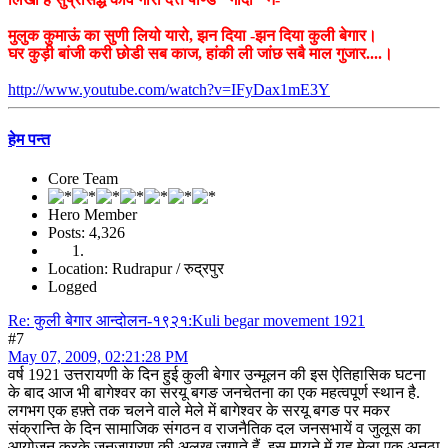
मुलुक कुमाऊं का सुणी लियो यारो, झन दिया -झन दिया कुली बेगार।
घर कुड़ी बांजी करी छोडी सब काज, हांकी ली जांछ सबै माल गुजार....।
http://www.youtube.com/watch?v=IFyDax1mE3Y
हेम पन्त
Core Team
Hero Member
Posts: 4,326
Location: Rudrapur / रुद्रपुर
Logged
Re: कुली बेगार आन्दोलन-१९२१:Kuli begar movement 1921
#7
May 07, 2009, 02:21:28 PM
वर्ष 1921 उत्तरायणी के दिन हुई कुली बेगार उन्मूलन की इस ऐतिहासिक घटना
के बाद आज भी बागेश्वर का सरयू बगङ जनचेतना का एक महत्वपूर्ण स्थान है.
लगभग एक हफ़्ते तक चलने वाले मेले में बागेश्वर के सरयू बगङ पर मकर
संक्रान्ति के दिन सामाजिक संगठन व राजनैतिक दल जनसभायें व जुलूस का
आयोजन करके जनजागरण की अलख जगाते हैं. इस मायने में यह मेला एक अनूठा