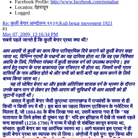
Facebook Profile:
http://www.facebook.com/psmahar
Location: देहरादून
Logged
Re: कुली बेगार आन्दोलन-१९२१:Kuli begar movement 1921
#1
May 07, 2009, 12:16:34 PM
सबसे पहले जानते हैं कि कुली बेगार प्रथा क्या थी?
आम आदमी से कुली का काम बिना पारिश्रमिक दिये कराने को कुली बेगार कहा
जाता था, विभिन्न ग्रामों के पधानों का यह दायित्व होता था कि वह एक निश्चित
अवधि के लिये, निश्चित संख्या में कुली शासक वर्ग को उपलब्ध करायेगा। इस
कार्य हेतु पधान के पास बाकायदा एक रजिस्टर भी होता था, जिसमें सभी ग्राम
वासियों के नाम अंकित होते थे और सभी को बारी-बारी यह काम करने के लिये
बाध्य किया जाता था।
यह तो घोषित बेगार था और इसके अतिरिक्त शासक वर्ग के भ्रमण के दौरान
उनके खान-पान से लेकर हर ऎशो-आराम की सुविधायें भी आम आदमी को ही
जुटानी पड़ती थी।
असल में कुली बेगार जैसी कुप्रथा उत्तराखण्ड में राजवंशों के समय से ही
किसी न किसी रुप में थी। इस बात का पहला विवरण एटकिंसन के गजेटियर में
मिलता है, जो 1884-86 के बीच लिखा गया था, उसमें बताया गया है कि "यह
यातायात के लिये हमेशा ही दुष्कर रहा है" यदि हम इतिहास में देखें तो सबसे पहले
चन्द शासकों (1250-1790) ने राज्य में घोड़ो से संबंधित कानून बनाया था,
संभवतः कुली बेगार का यह आरंभिक स्वरुप था। आगे चलकर इस प्रथा ने ही
कुली बेगार प्रथा का व्यापक रुप ले लिया। अंग्रेजों ने इसे पुनः शुरु किया और