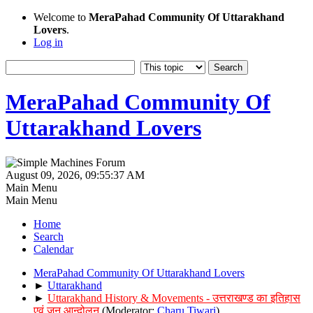
Welcome to
MeraPahad Community Of Uttarakhand
Lovers
.
Log in
MeraPahad Community Of
Uttarakhand Lovers
August 09, 2026, 09:55:37 AM
Main Menu
Main Menu
Home
Search
Calendar
MeraPahad Community Of Uttarakhand Lovers
►
Uttarakhand
►
Uttarakhand History & Movements - उत्तराखण्ड का इतिहास
एवं जन आन्दोलन
(Moderator:
Charu Tiwari
)