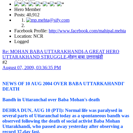
Hero Member
Posts: 40,912
Facebook Profile:
http://www.facebook.com/mahipal.mehta
Location: NCR
Logged
Re: MOHAN BABA UTTARAKHANDI-A GREAT HERO
UTTARAKHAND STRUGGLE-मोहन बाबा उत्तराखंडी
#2
August 07, 2009, 03:36:35 PM
NEWS OF 10 AUG 2004 OVER BABA UTTARKAHANDI'
DEATH
Bandh in Uttaranchal over Baba Mohan's death
DEHRA DUN, AUG 10 (PTI): Normal life was paralysed in
several parts of Uttaranchal today as a spontaneous bandh was
observed following the death of social activist Baba Mohan
Uttarakhandi, who passed away yesterday after observing a
record 37-day fast.