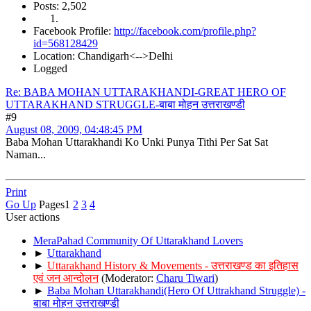
Posts: 2,502
Facebook Profile:
http://facebook.com/profile.php?
id=568128429
Location: Chandigarh<-->Delhi
Logged
Re: BABA MOHAN UTTARAKHANDI-GREAT HERO OF
UTTARAKHAND STRUGGLE-बाबा मोहन उत्तराखण्डी
#9
August 08, 2009, 04:48:45 PM
Baba Mohan Uttarakhandi Ko Unki Punya Tithi Per Sat Sat
Naman...
Print
Go Up
Pages
1
2
3
4
User actions
MeraPahad Community Of Uttarakhand Lovers
►
Uttarakhand
►
Uttarakhand History & Movements - उत्तराखण्ड का इतिहास
एवं जन आन्दोलन
(Moderator:
Charu Tiwari
)
►
Baba Mohan Uttarakhandi(Hero Of Uttrakhand Struggle) -
बाबा मोहन उत्तराखण्डी