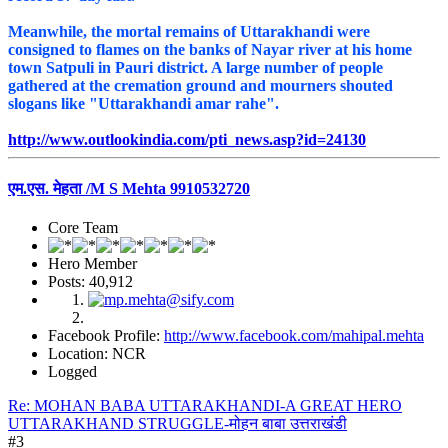
Meanwhile, the mortal remains of Uttarakhandi were
consigned to flames on the banks of Nayar river at his home
town Satpuli in Pauri district. A large number of people
gathered at the cremation ground and mourners shouted
slogans like "Uttarakhandi amar rahe".
http://www.outlookindia.com/pti_news.asp?id=24130
एम.एस. मेहता /M S Mehta 9910532720
Core Team
Hero Member
Posts: 40,912
Facebook Profile:
http://www.facebook.com/mahipal.mehta
Location: NCR
Logged
Re: MOHAN BABA UTTARAKHANDI-A GREAT HERO
UTTARAKHAND STRUGGLE-मोहन बाबा उत्तराखंडी
#3