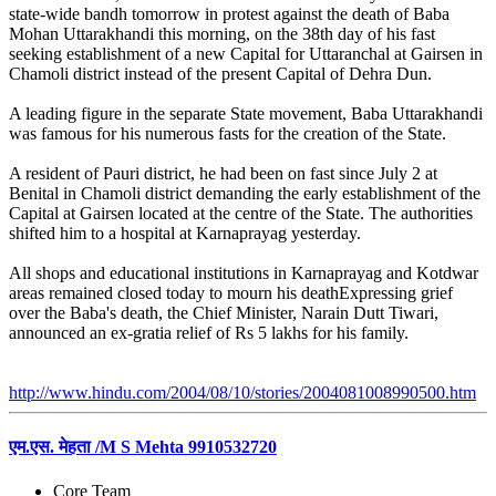
state-wide bandh tomorrow in protest against the death of Baba
Mohan Uttarakhandi this morning, on the 38th day of his fast
seeking establishment of a new Capital for Uttaranchal at Gairsen in
Chamoli district instead of the present Capital of Dehra Dun.
A leading figure in the separate State movement, Baba Uttarakhandi
was famous for his numerous fasts for the creation of the State.
A resident of Pauri district, he had been on fast since July 2 at
Benital in Chamoli district demanding the early establishment of the
Capital at Gairsen located at the centre of the State. The authorities
shifted him to a hospital at Karnaprayag yesterday.
All shops and educational institutions in Karnaprayag and Kotdwar
areas remained closed today to mourn his deathExpressing grief
over the Baba's death, the Chief Minister, Narain Dutt Tiwari,
announced an ex-gratia relief of Rs 5 lakhs for his family.
http://www.hindu.com/2004/08/10/stories/2004081008990500.htm
एम.एस. मेहता /M S Mehta 9910532720
Core Team