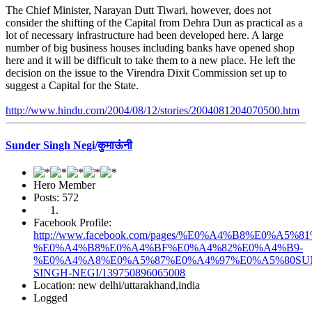
The Chief Minister, Narayan Dutt Tiwari, however, does not
consider the shifting of the Capital from Dehra Dun as practical as a
lot of necessary infrastructure had been developed here. A large
number of big business houses including banks have opened shop
here and it will be difficult to take them to a new place. He left the
decision on the issue to the Virendra Dixit Commission set up to
suggest a Capital for the State.
http://www.hindu.com/2004/08/12/stories/2004081204070500.htm
Sunder Singh Negi/कुमाऊंनी
Hero Member
Posts: 572
Facebook Profile:
http://www.facebook.com/pages/%E0%A4%B8%E0%
%E0%A4%B8%E0%A4%BF%E0%A4%82%E0%A4%B9-
%E0%A4%A8%E0%A5%87%E0%A4%97%E0%A5%80SU
SINGH-NEGI/139750896065008
Location: new delhi/uttarakhand,india
Logged