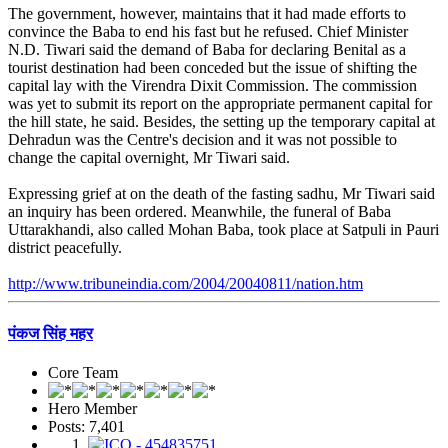
The government, however, maintains that it had made efforts to
convince the Baba to end his fast but he refused. Chief Minister
N.D. Tiwari said the demand of Baba for declaring Benital as a
tourist destination had been conceded but the issue of shifting the
capital lay with the Virendra Dixit Commission. The commission
was yet to submit its report on the appropriate permanent capital for
the hill state, he said. Besides, the setting up the temporary capital at
Dehradun was the Centre's decision and it was not possible to
change the capital overnight, Mr Tiwari said.
Expressing grief at on the death of the fasting sadhu, Mr Tiwari said
an inquiry has been ordered. Meanwhile, the funeral of Baba
Uttarakhandi, also called Mohan Baba, took place at Satpuli in Pauri
district peacefully.
http://www.tribuneindia.com/2004/20040811/nation.htm
पंकज सिंह महर
Core Team
Hero Member
Posts: 7,401