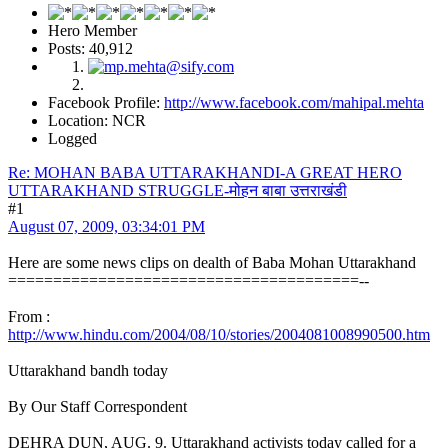
Hero Member
Posts: 40,912
Facebook Profile:
http://www.facebook.com/mahipal.mehta
Location: NCR
Logged
Re: MOHAN BABA UTTARAKHANDI-A GREAT HERO
UTTARAKHAND STRUGGLE-मोहन बाबा उत्तराखंडी
#1
August 07, 2009, 03:34:01 PM
Here are some news clips on dealth of Baba Mohan Uttarakhand
=======================================--
From :
http://www.hindu.com/2004/08/10/stories/2004081008990500.htm
Uttarakhand bandh today
By Our Staff Correspondent
DEHRA DUN, AUG. 9. Uttarakhand activists today called for a