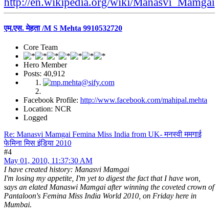
http://en.wikipedia.org/wiki/Manasvi_Mamgai
एम.एस. मेहता /M S Mehta 9910532720
Core Team
Hero Member
Posts: 40,912
Facebook Profile:
http://www.facebook.com/mahipal.mehta
Location: NCR
Logged
Re: Manasvi Mamgai Femina Miss India from UK- मनस्वी ममगाई
फेमिना मिस इंडिया 2010
#4
May 01, 2010, 11:37:30 AM
I have created history: Manasvi Mamgai
I'm losing my appetite, I'm yet to digest the fact that I have won,
says an elated Manaswi Mamgai after winning the coveted crown of
Pantaloon's Femina Miss India World 2010, on Friday here in
Mumbai.