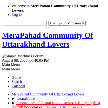
Welcome to
MeraPahad Community Of Uttarakhand
Lovers
.
Log in
MeraPahad Community Of
Uttarakhand Lovers
August 08, 2026, 06:40:05 PM
Main Menu
Main Menu
Home
Search
Calendar
MeraPahad Community Of Uttarakhand Lovers
►
Uttarakhand
►
Personalities of Uttarakhand - उत्तराखण्ड की महान/प्रसिद्ध
विभूतियां
(Moderators:
Rajneesh
,
Charu Tiwari
)