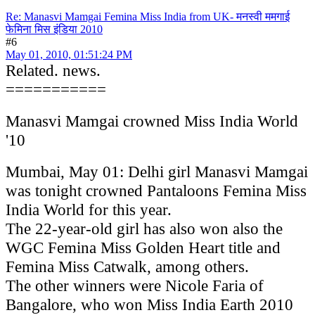
Re: Manasvi Mamgai Femina Miss India from UK- मनस्वी ममगाई
फेमिना मिस इंडिया 2010
#6
May 01, 2010, 01:51:24 PM
Related. news.
===========
Manasvi Mamgai crowned Miss India World
'10
Mumbai, May 01: Delhi girl Manasvi Mamgai
was tonight crowned Pantaloons Femina Miss
India World for this year.
The 22-year-old girl has also won also the
WGC Femina Miss Golden Heart title and
Femina Miss Catwalk, among others.
The other winners were Nicole Faria of
Bangalore, who won Miss India Earth 2010