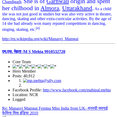
She is of
Garhwali
origin and spent
Chandigarh
.
her chilhood in
Almora
,
Uttarakhand
.
As a child
she was not just good in studies but was also very active in theatre,
dancing, skating and other extra-curricular activities. By the age of
14 she had already won many reputed competitions in dancing,
[4]
singing, skating, etc.
http://en.wikipedia.org/wiki/Manasvi_Mamgai
एम.एस. मेहता /M S Mehta 9910532720
Core Team
Hero Member
Posts: 40,912
Facebook Profile:
http://www.facebook.com/mahipal.mehta
Location: NCR
Logged
Re: Manasvi Mamgai Femina Miss India from UK- मनस्वी ममगाई
फेमिना मिस इंडिया 2010