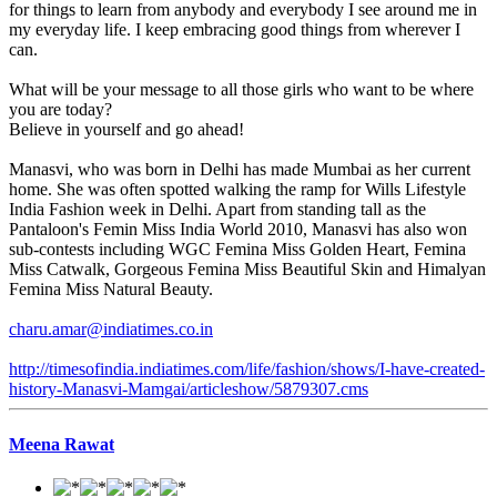
for things to learn from anybody and everybody I see around me in
my everyday life. I keep embracing good things from wherever I
can.
What will be your message to all those girls who want to be where
you are today?
Believe in yourself and go ahead!
Manasvi, who was born in Delhi has made Mumbai as her current
home. She was often spotted walking the ramp for Wills Lifestyle
India Fashion week in Delhi. Apart from standing tall as the
Pantaloon's Femin Miss India World 2010, Manasvi has also won
sub-contests including WGC Femina Miss Golden Heart, Femina
Miss Catwalk, Gorgeous Femina Miss Beautiful Skin and Himalyan
Femina Miss Natural Beauty.
charu.amar@indiatimes.co.in
http://timesofindia.indiatimes.com/life/fashion/shows/I-have-created-
history-Manasvi-Mamgai/articleshow/5879307.cms
Meena Rawat