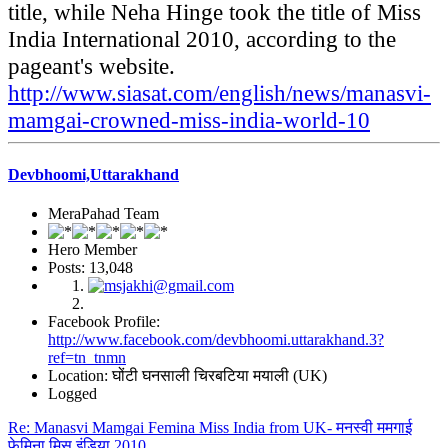
title, while Neha Hinge took the title of Miss
India International 2010, according to the
pageant's website.
http://www.siasat.com/english/news/manasvi-
mamgai-crowned-miss-india-world-10
Devbhoomi,Uttarakhand
MeraPahad Team
Hero Member
Posts: 13,048
Facebook Profile:
http://www.facebook.com/devbhoomi.uttarakhand.3?
ref=tn_tnmn
Location: घोंटी घनसाली चिरबटिया मयाली (UK)
Logged
Re: Manasvi Mamgai Femina Miss India from UK- मनस्वी ममगाई
फेमिना मिस इंडिया 2010