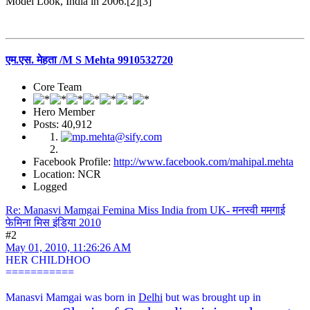
Model Look, India in 2006.[2][3]
एम.एस. मेहता /M S Mehta 9910532720
Core Team
Hero Member
Posts: 40,912
Facebook Profile:
http://www.facebook.com/mahipal.mehta
Location: NCR
Logged
Re: Manasvi Mamgai Femina Miss India from UK- मनस्वी ममगाई
फेमिना मिस इंडिया 2010
#2
May 01, 2010, 11:26:26 AM
HER CHILDHOO
===========
Manasvi Mamgai was born in
Delhi
but was brought up in