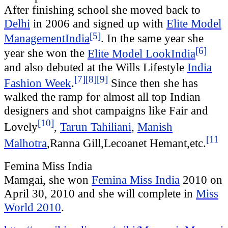
After finishing school she moved back to
Delhi
in 2006 and signed up with
Elite Model
[5]
Management
India
. In the same year she
[6]
year she won the
Elite Model Look
India
and also debuted at the Wills Lifestyle
India
[7]
[8]
[9]
Fashion Week
.
Since then she has
walked the ramp for almost all top Indian
designers and shot campaigns like Fair and
[10]
Lovely
,
Tarun Tahiliani
,
Manish
[11
Malhotra
,Ranna Gill,Lecoanet Hemant,etc.
Femina Miss India
Mamgai, she won
Femina Miss India
2010 on
April 30, 2010 and she will complete in
Miss
World 2010
.