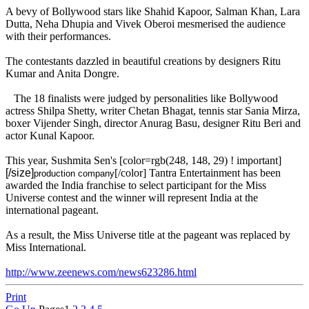
A bevy of Bollywood stars like Shahid Kapoor, Salman Khan, Lara
Dutta, Neha Dhupia and Vivek Oberoi mesmerised the audience
with their performances.
The contestants dazzled in beautiful creations by designers Ritu
Kumar and Anita Dongre.
The 18 finalists were judged by personalities like Bollywood
actress Shilpa Shetty, writer Chetan Bhagat, tennis star Sania Mirza,
boxer Vijender Singh, director Anurag Basu, designer Ritu Beri and
actor Kunal Kapoor.
This year, Sushmita Sen's [color=rgb(248, 148, 29) ! important]
[/size]
[/color]
Tantra Entertainment has been
production company
awarded the India franchise to select participant for the Miss
Universe contest and the winner will represent India at the
international pageant.
As a result, the Miss Universe title at the pageant was replaced by
Miss International.
http://www.zeenews.com/news623286.html
Print