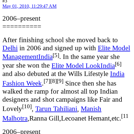
#3
May 01, 2010, 11:29:47 AM
2006–present
==========
After finishing school she moved back to
Delhi
in 2006 and signed up with
Elite Model
[5]
Management
India
. In the same year she
[6]
year she won the
Elite Model Look
India
and also debuted at the Wills Lifestyle
India
[7]
[8]
[9]
Fashion Week
.
Since then she has
walked the ramp for almost all top Indian
designers and shot campaigns like Fair and
[10]
Lovely
,
Tarun Tahiliani
,
Manish
[11
Malhotra
,Ranna Gill,Lecoanet Hemant,etc.
2006–present