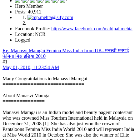
Hero Member
Posts: 40,912
Facebook Profile:
http://www.facebook.com/mahipal.mehta
Location: NCR
Logged
Re: Manasvi Mamgai Femina Miss India from UK- मनस्वी ममगाई
फेमिना मिस इंडिया 2010
#1
May 01, 2010, 11:23:54 AM
Many Congratulations to Manasvi Mamgai
=============================
About Manasvi Mamgai
===============
Manasvi Mamgai is an Indian model and beauty pagent contestant
who was crowned Miss Tourism International held in Malaysia on
December 31, 2008.[1]. She has also just won the crown of
Pantaloons Femina Miss India World 2010 and will represent India
at Miss World 2010 in October. She was also the winner of Elite