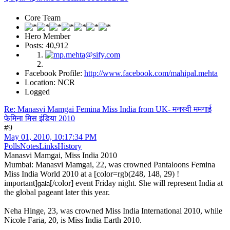
Core Team
Hero Member
Posts: 40,912
Facebook Profile:
http://www.facebook.com/mahipal.mehta
Location: NCR
Logged
Re: Manasvi Mamgai Femina Miss India from UK- मनस्वी ममगाई
फेमिना मिस इंडिया 2010
#9
May 01, 2010, 10:17:34 PM
Polls
Notes
Links
History
Manasvi Mamgai, Miss India 2010
Mumbai: Manasvi Mamgai, 22, was crowned Pantaloons Femina
Miss India World 2010 at a [color=rgb(248, 148, 29) !
important]
[/color]
event Friday night. She will represent India at
gala
the global pageant later this year.
Neha Hinge, 23, was crowned Miss India International 2010, while
Nicole Faria, 20, is Miss India Earth 2010.