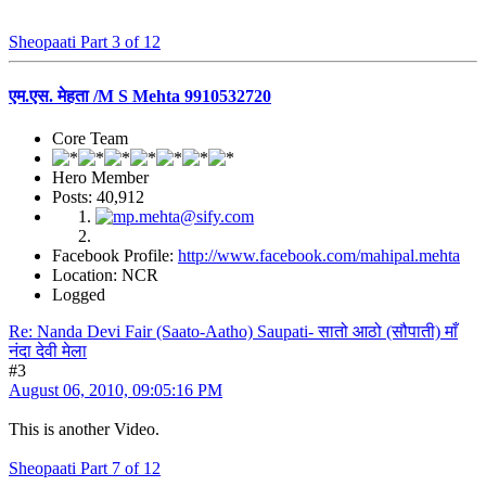
Sheopaati Part 3 of 12
एम.एस. मेहता /M S Mehta 9910532720
Core Team
Hero Member
Posts: 40,912
Facebook Profile:
http://www.facebook.com/mahipal.mehta
Location: NCR
Logged
Re: Nanda Devi Fair (Saato-Aatho) Saupati- सातो आठो (सौपाती) माँ
नंदा देवी मेला
#3
August 06, 2010, 09:05:16 PM
This is another Video.
Sheopaati Part 7 of 12