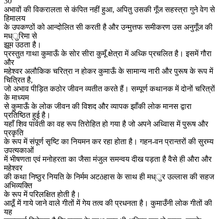
30
अभावों की विकरालता से कंपित नहीं हुआ, अपितु उसकी गूँज सहस्त्रा गुने वेग से
हिमालय
के उपकण्ठों को आन्दोलित सी करती है और उन्मुत्तफ समीकरण उस अनुगूँज की
मध्ुरिमा से
झूम उठता है।
प्रस्तुत गाथा कुमाऊँ के सोर सीरा कुमूँ क्षेत्रा में अध्कि प्रचलित है। इसमें गौरा
और
महेश्वर अलौकिक चरित्रा न होकर कुमाऊँ के सामान्य नारी और पुरूष के रूप में
चित्रित है,
जो अभाव पीड़ित कठोर जीवन व्यतीत करते हैं। सम्पूर्ण कथानक में दोनों चरित्रों
के माध्यम
से कुमाऊँ के लोक जीवन की विशद और व्यापक झाँकी लोक मानस द्वारा
प्रतिष्ठित हुई है।
यहाँ शिव पार्वती का वह रूप तिरोहित हो गया है जो अपने अध्विास में पुरूष और
प्रकृति
के रूप में संपूर्ण सृष्टि का नियमन कर रहा होता है। गहन-वन प्रान्तरों की सुरम्य
उपत्यकाओं
में भीषणता एवं मनोहरता का जैसा मंजुल समन्वय दीख पड़ता है वैसे ही औरा और
महेश्वर
की कथा निष्ठुर नियति के निर्मम अटðहास के साथ ही मध्ुर उल्लास की सहज
अभिव्यक्ति
के रूप में परिलक्षित होती है।
आठूँ में गाये जाने वाले गीतों में गेय तत्व की प्रधनता है। कुमाउँनी लोक गीतों की
यह