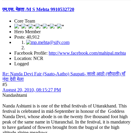
एम.एस. मेहता /M S Mehta 9910532720
Core Team
Hero Member
Posts: 40,912
Facebook Profile:
http://www.facebook.com/mahipal.mehta
Location: NCR
Logged
Re: Nanda Devi Fair (Saato-Aatho) Saupati- सातो आठो (सौपाती) माँ
नंदा देवी मेला
#5
August 20, 2010, 08:15:27 PM
Nandashtami
Nanda Ashtami is is one of the tribal festivals of Uttarakhand. This
festival is celebrated in mid-September in honour of the Goddess
Nanda Devi, whose abode is on the twenty five thousand foot high
peak of the same name in Uttaranchal. In the festival, it is mandatory
to have garland of flowers brought from the bugyal or the high
altitude alpine meadows