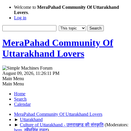
Welcome to
MeraPahad Community Of Uttarakhand
Lovers
.
Log in
MeraPahad Community Of
Uttarakhand Lovers
August 09, 2026, 11:26:11 PM
Main Menu
Main Menu
Home
Search
Calendar
MeraPahad Community Of Uttarakhand Lovers
►
Uttarakhand
►
Culture of Uttarakhand - उत्तराखण्ड की संस्कृति
(Moderators:
hem
,
खीमसिंह रावत
)