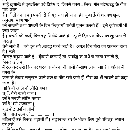
आठूँ कुमाऊँ में प्रचलित पर्व विशेष है, जिमसें गमरा - मैंसर ;गौर महेश्वरद्ध के गीत
गाये जाते
हैं। गीतों का गायन पंचमी से ही प्रारम्भ हो जाता है। कुमाऊँ में श्रावण शुक्ल
अमुत्तफाभरण भादौ
की सप्तमी तथा अष्टमी के दिन स्त्रिायाँ पार्वती पूजन करती हैं। इसे दूर्वाष्टमी भी
कहा जाता
है। पंचमी को कलूँ ;बिरूड़द्ध भिगोये जाते हैं। दूसरे दिन स्नानोपरान्त शु( जल से
बिरूड़
धेये जाते हैं। नये दूब धगे ;डोरद्ध पहने जाते हैं। अगले दिन गौरा का आगमन होता
है। उसे
बिरूड़ चढ़ाये जाते हैं। कुँवारी कन्याएँ सौं ;सवाँद्ध के पौधें से गमरा बनाती हैं,
पिफर डलिया
में रख कर उसे सिर पर धरण करके बाजों-गाजों केसाथ लाया जाा है। आँगन में
गमरा के
जन्म से लेकर ससुराल जाने तक के गीत गाये जाते हैं, गौरा को भी नाचने को कहा
जाता है।
नाचि बौ खेलि बौ लौलि गमारा,
ध्ैं, तेरो कसो नाच।
काँ रे उपजी लौलि गमारा,
काँ रे भयो उज्यालो।
बलू बोट उपजि लौली,
खेता पात उल्यालो................. ।
महिलाएँ उसे बिरूड़ चढ़ाती हैं। तदुपरान्त घर के भीतर लिपे-पुते पवित्रा स्थान
पर उसे
प्रतिष्ठित किया जाता है। ब्राह्यण स्तोत्रा पाठ करता है। आबालवृ( सबके