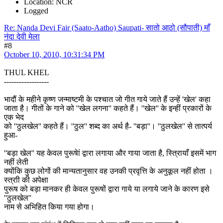
Location: NCR
Logged
Re: Nanda Devi Fair (Saato-Aatho) Saupati- सातो आठो (सौपाती) माँ
नंदा देवी मेला
#8
October 10, 2010, 10:31:34 PM
THUL KHEL
------------------
भादौं के महीने कृष्ण जन्माष्टमी के पश्चात जो गीत गाये जाते हैं उन्हें 'खेल' कहा
जाता है। गीतों के गाने को ''खेल लगना'' कहते हैं। ''खेल'' के इन्हीं प्रकारों के
एक भेद
को ''ठुलखेल'' कहते हैं। ''ठुल'' शब्द का अर्थ है- ''बड़ा''। ''ठुलखेल'' से तात्पर्य
हुआ-
''बड़ा खेल'' यह केवल पुरूषेां द्वारा लगाया और गाया जाता है, स्त्रिायाँ इसमें भाग
नहीं लेती
क्योंकि कुछ लोगों की मान्यतानुसार वह उनकी प्रवृत्ति के अनुकूल नहीं होता ।
स्त्राी की अपेक्षा
पुरूष को बड़ा मानकर ही केवल पुरूषों द्वारा गाये या लगाये जाने के कारण इसे
''ठुलखेल''
नाम से अभिहित किया गया होगा।