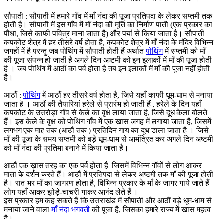
सौपाती : सौपाती में हमारे गाँव में माँ नंदा की पूजा प्रतिपदा के लेकर सप्तमी तक
होती है। सौपाती में इस गाँव में माँ नंदा की मूर्ति का निर्माण पाती (एक प्रकार का
पौधा, जिसे काफी पवित्र माना जाता है) और पयां से किया जाता है। सौपाती
कपकोट शेत्र में हर तीसरे वर्ष होता है, कपकोट शेत्र में माँ नंदा के मंदिर विभिन्न
जगहों में है परन्तु जब पोथिंग में सौपाती होती हैं अर्थात
पोथिंग
में सप्तमी को माँ
की पूजा संपन्न हो जाती है अगले दिन अष्टमी को इन इलाकों में माँ की पूजा होती
है । जब पोथिंग में आठौं का पर्व होता है तब इन इलाकों में माँ की पूजा नहीं होती
है।
आठौं :
पोथिंग
में आठौं हर तीसरे वर्ष होता है, जिसे यहाँ काफी धूम-धाम से मनाया
जाता है । आठौं की तैयारियां हरेले से प्रारंभ हो जाती हैं , हरेले के दिन यहाँ
कपकोट के उत्तरोड़ा गाँव से केले का वृक्ष लाया जाता है, जिसे दूध केला बोलते
हैं। इस केले के वृक्ष को पोथिंग गाँव में एक खास जगह में लगाया जाता है, जिसमें
लगभग एक माह तक (आठौं तक ) प्रतिदिन गाय का दूध डाला जाता है । जिसे
माँ की पूजा के समय सप्तमी को बड़े धूम-धाम से आमंत्रित कर अगले दिन अष्टमी
को माँ नंदा की प्रतिमा बनाने में किया जाता है।
आठौं एक ख़ास तरह का एक पर्व होता है, जिसमें विभिन्न गॉवों से लोग आकर
माता के दर्शन करते हैं। आठौं में प्रतिपदा से लेकर अष्टमी तक माँ की पूजा होती
है। रात भर माँ का जागरण होता है, विभिन्न प्रकार के माँ के जागर गाये जाते हैं |
लोग यहाँ आकर झोड़े-चाचरी गाकर आनंद लेते हैं ।
इस प्रकार हम कह सकते हैं कि उत्तराखंड में सौपाती और आठौं बड़े धूम-धाम से
मनाया जाने वाला
माँ नंदा भगवती
की पूजा है, जिसका हमारे राज्य में खास महत्व
है।