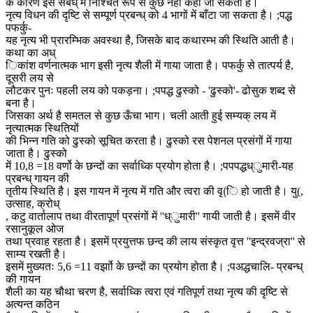
के कारण इस संबंध् में निश्चित रूप से कुछ नहीं कहा जा सकता है।
नृत्य विधन की दृष्टि से सम्पूर्ण प्रबन्ध् को 4 भागों में बाँटा जा सकता है। ;पद्ध
पफर्कु-
यह नृत्य भी प्रारम्भिक अवस्था है, जिसके बाद कथारम्भ की स्थिति आती है।
कथा का अध्
िकांश वर्णनात्मक भाग इसी नृत्य शैली में गाया जाता है। पफर्कु से तात्पर्य है,
दूसरी लय से
लौटकर पुनः पहली लय को पकड़ना। ;पपद्ध ढुस्को - 'ढुस्को'- ढोसुक शब्द से
बना है।
जिसका अर्थ है समतल से कुछ ऊँचा भाग। चली आती हुई सम्यक् लय में
नृत्यात्मक स्थितियों
की भिन्न गति को ढुस्को सूचित करता है। ढुस्को रस पेशनल प्रसंगों में गाया
जाता है। ढुस्को
में 10,8 =18 वर्णो के छन्दों का सर्वाध्कि प्रयोग होता है। ;पपपद्धध्ुमारी-यह
प्रबन्ध् गायन की
तृतीय स्थिति है। इस गायन में नृत्य में गति और त्वरा की वृ(ि हो जाती है। यु(,
उत्साह, क्रोध्
, कटु वार्तालाप तथा वीरतापूर्ण प्रसंगों में ''ध्ुमारी'' गायी जाती है। इसमें वीर
रसानुकूल ओज
तथा प्रवाह रहता है। इसमें प्रयुत्तफ छन्द की लाय संस्कृत वृत्त ''इन्द्रवज्रा'' से
साम्य रखती है।
इसमें मुख्यतः 5,6 =11 वर्झाो के छन्दों का प्रयोग होता है। ;पअद्धचालि- प्रबन्ध्
की गायन
शैली का यह चौथा चरण है, सर्वाध्कि त्वरा एवं गतिपूर्ण तथा नृत्य की दृष्टि से
अत्यन्त कठिन