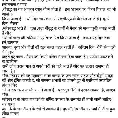
हषोल्लास में गमरा
;गौराद्ध का यह आगमन दर्शन योग्य होता है। इस अवसर पर 'हिरन चित्तल' का भी
आयोजन
किया जाता है। उसी दिन सांयकाल से स्त्राी-पुरूषों के खेल लगते हैं। दूसरे
दिन ''मैंसर''
;महेश्वरद्ध आते हैं। चूख ;बड़ा नीबूद्ध के दानों से मैंसर की मानवाकृति बनाई जाती
है और
उसे भी गमरा की डलिया में प्रतिस्तापित किया जाता है। दस-बारह दिन तक
हर्ष,उल्लास,
आनन्द, नृत्य और गीतों की खूब चहल-पहल रहती है। अन्तिम दिन ''तेरी सेवा पूरी
भै केदार''
कहते हुए गमरा - मैंसर को किसी मन्दिर में रख दिया जाता है। पफौल पफटकने
के उपरान्त
सभी लोग उदाय भाव से अपने घरों को चले जाते हैं और यह उत्सव समाप्त हो
जाता है।
गौरा-महेश्वर की यह उद्भावना लोक मानस के उस सरल सहज सौहार्दपूर्ण आह्लद
की ओर इंगित करती है, जो समस्त अभावों को झेलते हुए भी प्रतिवर्ष उत्कंठित
होकर चिर
नवीन रूप धरण करके सामने आता है। प्रस्तुत गीतों में प्रबन्धत्मकता है, अतएव
गौरा-
महेश्वर गाथा लोक गाथाओं के धर्मिक स्वरूप के अन्तर्गत ही मानी जानी चाहिए।
यह गाथा
कुमाऊँ के जनजीवन के रंगों से आविल है। दुधरर्््ष जीवन संघर्षो में जीता हुआ
लोक मानस