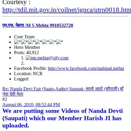
Courtesy :
http://tdil.mit.gov.in/coilnet/ignca/utrn0018.ht
एम.एस. मेहता /M S Mehta 9910532720
Core Team
Hero Member
Posts: 40,912
Facebook Profile:
http://www.facebook.com/mahipal.mehta
Location: NCR
Logged
Re: Nanda Devi Fair (Saato-Aatho) Saupati- सातो आठो (सौपाती) माँ
नंदा देवी मेला
#2
August 06, 2010, 08:52:44 PM
We are putting some Videos of Nanda Devti
(Saupati) which our Member Harish JI has
uploaded.