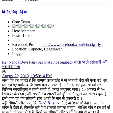
विनोद सिंह गढ़िया
Core Team
Hero Member
Posts: 1,676
Facebook Profile:
http://www.facebook.com/vinodgariya
Location: Kapkote, Bageshwar
Logged
Re: Nanda Devi Fair (Saato-Aatho) Saupati- सातो आठो (सौपाती) माँ
नंदा देवी मेला
#6
August 20, 2010, 10:50:14 PM
जैसा कि हम जानते हैं कि सम्पूर्ण उत्तराखंड में माँ भगवती नंदा की पूजा बड़े धूम-
धाम एवं पूरे हर्षोलाश के साथ मनाया जाता है। माँ नंदा की पूजा तो वर्ष भर
विभिन्न नवरात्रियों में होती रहती हैं, परन्तु भाद्रपद मास ( २० अगस्त से २०
सितम्बर के मध्य ) की सप्तमी एवं अष्टमी को होने वाली पूजा का खास महत्व है
इसी पूजा को हम सौपाती और आठों के नाम से पुकारते हैं ।
यही सौपाती और आठूं मेरे गाँव
पोथिंग
(कपकोट) बागेश्वर माँ नंदा भगवती के
मंदिर में होती है, जिसके बारे में मैं आपको बताना चाहूँगा | पोथिंग गाँव में हर वर्ष माँ
भगवती की पूजा होती है, जिसे हम सौपाती और आठों के नाम से जानते हैं ।