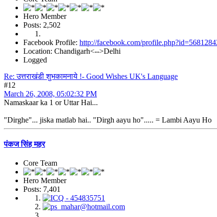
Hero Member
Posts: 2,502
Facebook Profile:
http://facebook.com/profile.php?id=568128
Location: Chandigarh<-->Delhi
Logged
Re: उत्तराखंडी शुभकामनाये !- Good Wishes UK's Language
#12
March 26, 2008, 05:02:32 PM
Namaskaar ka 1 or Uttar Hai...
"Dirghe"... jiska matlab hai.. "Dirgh aayu ho"..... = Lambi Aayu Ho
पंकज सिंह महर
Core Team
Hero Member
Posts: 7,401