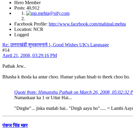
Hero Member
Posts: 40,912
Facebook Profile:
http://www.facebook.com/mahipal.mehta
Location: NCR
Logged
Re: उत्तराखंडी शुभकामनाये !- Good Wishes UK's Language
#14
April 21, 2008, 03:29:16 PM
Pathak Jew..
Bhasha k thoda ka antar choo. Hamar yahan hisab to theek choo ho.
Quote from: Himanshu Pathak on March 26, 2008, 05:02:32 
Namaskaar ka 1 or Uttar Hai...
"Dirghe"... jiska matlab hai.. "Dirgh aayu ho"..... = Lambi Aa
पंकज सिंह महर