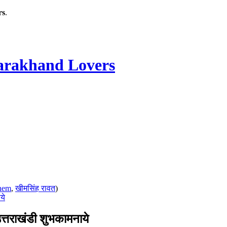
rs
.
rakhand Lovers
hem
,
खीमसिंह रावत
)
ये
राखंडी शुभकामनाये