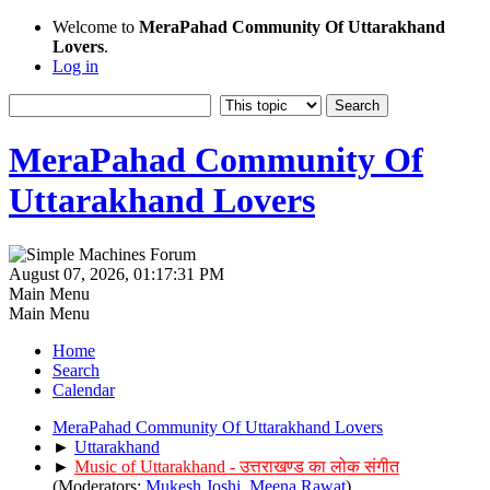
Welcome to
MeraPahad Community Of Uttarakhand
Lovers
.
Log in
MeraPahad Community Of
Uttarakhand Lovers
August 07, 2026, 01:17:31 PM
Main Menu
Main Menu
Home
Search
Calendar
MeraPahad Community Of Uttarakhand Lovers
►
Uttarakhand
►
Music of Uttarakhand - उत्तराखण्ड का लोक संगीत
(Moderators:
Mukesh Joshi
,
Meena Rawat
)