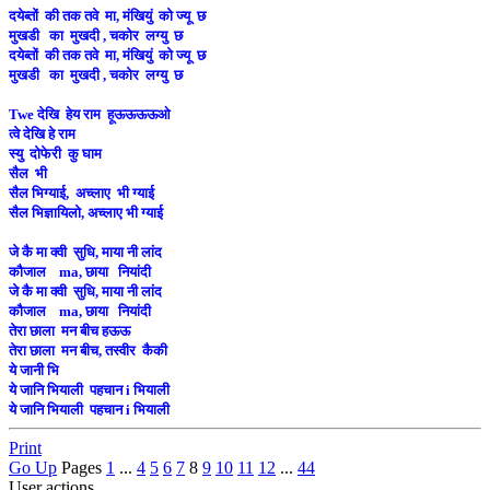
दयेब्तों की तक तवे मा, मंखियुं को ज्यू छ
मुखडी का मुखदी , चकोर लग्यु छ
दयेब्तों की तक तवे मा, मंखियुं को ज्यू छ
मुखडी का मुखदी , चकोर लग्यु छ
Twe देखि हेय राम हूऊऊऊऊओ
त्वे देखि हे राम
स्यु दोफेरी कु घाम
सैल भी
सैल भिग्याई, अच्लाए भी ग्याई
सैल भिज्ञायिलो, अच्लाए भी ग्याई
जे कै मा क्वी सुधि, माया नी लांद
कौजाल ma, छाया नियांदी
जे कै मा क्वी सुधि, माया नी लांद
कौजाल ma, छाया नियांदी
तेरा छाला मन बीच हऊऊ
तेरा छाला मन बीच, तस्वीर कैकी
ये जानी भि
ये जानि भियाली पहचान i भियाली
ये जानि भियाली पहचान i भियाली
Print
Go Up
Pages
1
...
4
5
6
7
8
9
10
11
12
...
44
User actions