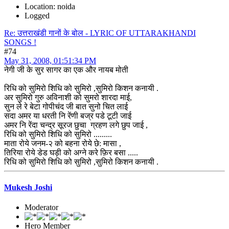
Location: noida
Logged
Re: उत्तराखंडी गानों के बोल - LYRIC OF UTTARAKHANDI
SONGS !
#74
May 31, 2008, 01:51:34 PM
नेगी जी के सुर सागर का एक और नायब मोती
रिधि को सुमिरो शिधि को सुमिरो ,सुमिरो किशन कनायी .
अर सुमिरो गुरु अविनाशी को सुमरो शारदा माई,
सुन ले रे बेटा गोपीचंद जी बात सुनो चित लाई
सदा अमर या धरती नि रेंणी बज्र पडे टूटी जाई
अमर नि रेंदा चन्द्र सूरज छुचा ग्रहण लगे छुप जाई ,
रिधि को सुमिरो शिधि को सुमिरो .........
माता रोये जनम-२ को बहना रोये छे: मासा ,
तिरिया रोये डेड घड़ी को अग्ने करे फ़िर बसा .....
रिधि को सुमिरो शिधि को सुमिरो ,सुमिरो किशन कनायी .
Mukesh Joshi
Moderator
Hero Member