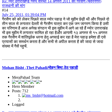
Re: म्यर उत्तराखण्ड ग्रुप संस्था 14 अगस्त 2011 को गैरसैण (चंद्रनगर)
राजधानी की मांग
#14
July 25, 2011, 01:39:04 PM
गैरसैण को को लेकर पिछले साल म्योर पहाड़ ने जो मुहीम छेड़ी थी और पिछले दो
तीन साल से लगातार देल्ली से गैरसैण यात्रा कर एक जन जागरण किया है उसी
का परिणाम है आज अनेख संगठन भी इस मुहीम में आगे आ रहे हैं म्योर उत्तराखंड
भी इस मुहीम में लगातार सामिल हो रहा हैऔर आगामी १३ अगस्त से १५ अगस्त
तक गैरसैण में शांतिपूर्वक धरना हेतु अगवाई कर रहा है मेरा पहाड़ हमेशा ही एसे
प्रयासों का समर्थन करता है और सभी से अपील करता है की जादा से जादा
संख्या में गैसें पहुचें.
Mohan Bisht -Thet Pahadi/मोहन बिष्ट-ठेठ पहाडी
MeraPahad Team
Hero Member
Posts: 712
Logged