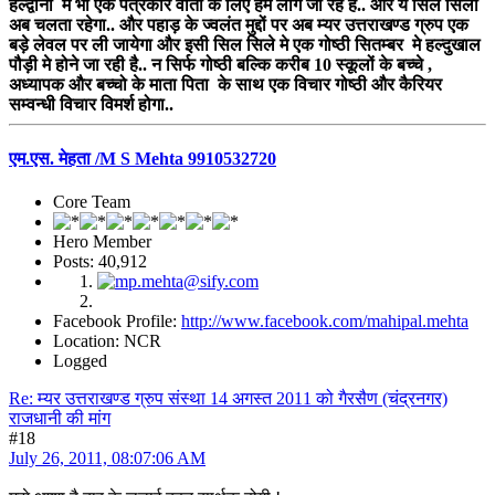
हल्द्वानी मे भी एक पत्रकार वार्ता के लिए हम लोग जा रहे है.. और ये सिल सिला
अब चलता रहेगा.. और पहाड़ के ज्वलंत मुद्दों पर अब म्यर उत्तराखण्ड ग्रुप एक
बड़े लेवल पर ली जायेगा और इसी सिल सिले मे एक गोष्ठी सितम्बर मे हल्दुखाल
पौड़ी मे होने जा रही है.. न सिर्फ गोष्ठी बल्कि करीब 10 स्कूलों के बच्चे ,
अध्यापक और बच्चो के माता पिता के साथ एक विचार गोष्ठी और कैरियर
सम्वन्धी विचार विमर्श होगा..
एम.एस. मेहता /M S Mehta 9910532720
Core Team
Hero Member
Posts: 40,912
Facebook Profile:
http://www.facebook.com/mahipal.mehta
Location: NCR
Logged
Re: म्यर उत्तराखण्ड ग्रुप संस्था 14 अगस्त 2011 को गैरसैण (चंद्रनगर)
राजधानी की मांग
#18
July 26, 2011, 08:07:06 AM