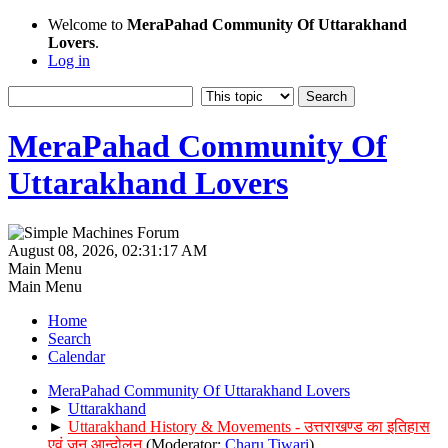
Welcome to
MeraPahad Community Of Uttarakhand
Lovers
.
Log in
MeraPahad Community Of
Uttarakhand Lovers
August 08, 2026, 02:31:17 AM
Main Menu
Main Menu
Home
Search
Calendar
MeraPahad Community Of Uttarakhand Lovers
►
Uttarakhand
►
Uttarakhand History & Movements - उत्तराखण्ड का इतिहास
एवं जन आन्दोलन
(Moderator:
Charu Tiwari
)