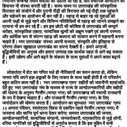
नियोजन सम्बन्धी तमाम सवालों को उठाती आ रही है, और वैचारिक आन्दोलन की
हिमायत भी संस्था करती रही है। समय-समय पर उत्तराखंड की सांस्कृतिक
विरासत को संजोने में और पुरानी पीढ़ी की विरासत को नई पीढ़ी तक पहुंचाने
और सहेजने का आयोजन भी कर रही है। पहाड़ से बाहर रह रहे युवाओं को
अपनी जड़ों से जुड़े रहने और विभिन्न गतिविधियों से पहाड़ को जानने-समझने का
प्रयास भी हम कर रहे हैं। हम इस छोटी सी कोशिश से उत्तराखंड की सम्पूर्ण
धरोहर, सांस्कृतिक एकता, सामाजिक मूल्यों को अक्षुण रखने एवं अपनी परम्परा
और आर्थिक रूप से संपन्न पहाड़ की कल्पना को साकार करने में सहभागी बनना
चाहते हैं। म्यर उत्तराखंड' संस्था अपनी सभ्यता, संस्कृति और इतिहास से
प्रेरणा लेकर खुशहाल उत्तराखंड का सपना देखती है। हमारे अग्रजों,
बुद्धिजीवियों का अनुभव और हमारा उत्त्साह एक सार्थक पहल से आगे बढ़ सकता
है। इसी उद्देश्य और आगे बढ़ने के संकल्प के साथ युवाओं ने अपने कदम बढ़ाये
हैं।
लोकतंत्र में वोट का गणित भले ही नीतिकारों का चयन करता हो, लेकिन
जनता यदि अपने हक़-हकूकों के लिए ताकत के साथ खडी होती है तो परिवर्तन
बहुत कठिन काम नहीं है। 'म्यर उत्तराखण्ड ग्रुप' शहीदों को भावभीनी श्रद्दांजलि
देते हुए `म्यर उत्तराखंड' मंच के माध्यम से राज्य के आन्दोलनकारियों और शहीदों
की भावना के अनुरुप गैरसैंण (चन्द्र नगर) को उत्तराखण्ड की स्थायी राजधानी
के रुप में देखना चाहता हैं। और राजधानी गैरसैंण (चन्द्र नगर) के लिए
जनांदोलन की घोषणा करता हैं। आन्दोलन का शुरुआत `म्यर उत्तराखंड' ग्रुप
14 अगस्त रविवार, स्वतंत्रता दिवस से एकदिन पहले गैरसैंण (चन्द्र नगर) में
जनसभा और शान्ति पूर्ण धरना देकर करेगा| समस्त उत्तराखंड की जनता,
आन्दोलनकारियों, सामाजिक संगठनो, जनसरोकारों, पत्रकारिता से जुड़े लोगों,
वरिष्ठ नागरिको एवं बुद्धिजीवियों से अनुरोध करता है कि इस मुहिम में सभी