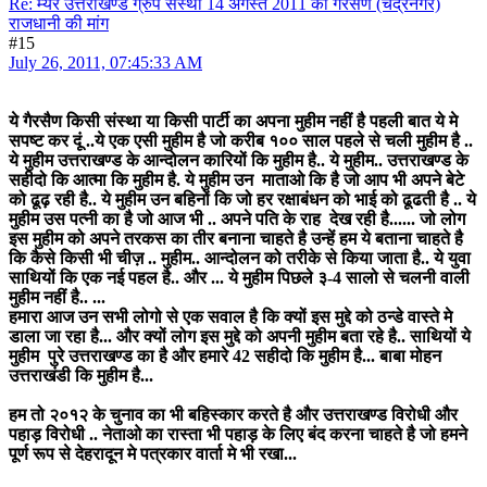
Re: म्यर उत्तराखण्ड ग्रुप संस्था 14 अगस्त 2011 को गैरसैण (चंद्रनगर)
राजधानी की मांग
#15
July 26, 2011, 07:45:33 AM
ये गैरसैण किसी संस्था या किसी पार्टी का अपना मुहीम नहीं है पहली बात ये मे
सपष्ट कर दूं ..ये एक एसी मुहीम है जो करीब १०० साल पहले से चली मुहीम है ..
ये मुहीम उत्तराखण्ड के आन्दोलन कारियों कि मुहीम है.. ये मुहीम.. उत्तराखण्ड के
सहीदो कि आत्मा कि मुहीम है. ये मुहीम उन माताओ कि है जो आप भी अपने बेटे
को ढूढ़ रही है.. ये मुहीम उन बहिनों कि जो हर रक्षाबंधन को भाई को ढूढती है .. ये
मुहीम उस पत्नी का है जो आज भी .. अपने पति के राह देख रही है...... जो लोग
इस मुहीम को अपने तरकस का तीर बनाना चाहते है उन्हें हम ये बताना चाहते है
कि कैसे किसी भी चीज़ .. मुहीम.. आन्दोलन को तरीके से किया जाता है.. ये युवा
साथियों कि एक नई पहल है.. और ... ये मुहीम पिछले ३-4 सालो से चलनी वाली
मुहीम नहीं है.. ...
हमारा आज उन सभी लोगो से एक सवाल है कि क्यों इस मुद्दे को ठन्डे वास्ते मे
डाला जा रहा है... और क्यों लोग इस मुद्दे को अपनी मुहीम बता रहे है.. साथियों ये
मुहीम पुरे उत्तराखण्ड का है और हमारे 42 सहीदो कि मुहीम है... बाबा मोहन
उत्तराखंडी कि मुहीम है...
हम तो २०१२ के चुनाव का भी बहिस्कार करते है और उत्तराखण्ड विरोधी और
पहाड़ विरोधी .. नेताओ का रास्ता भी पहाड़ के लिए बंद करना चाहते है जो हमने
पूर्ण रूप से देहरादून मे पत्रकार वार्ता मे भी रखा...