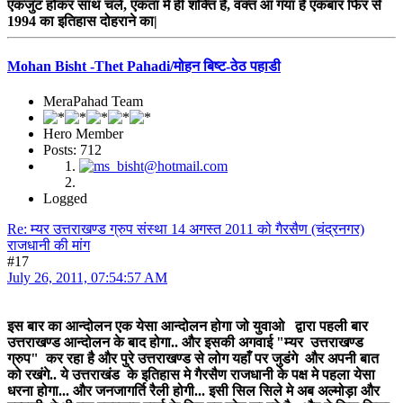
एकजुट होकर साथ चलें, एकता में ही शक्ति है, वक्त आ गया है एकबार फिर से
1994 का इतिहास दोहराने का|
Mohan Bisht -Thet Pahadi/मोहन बिष्ट-ठेठ पहाडी
MeraPahad Team
Hero Member
Posts: 712
Logged
Re: म्यर उत्तराखण्ड ग्रुप संस्था 14 अगस्त 2011 को गैरसैण (चंद्रनगर)
राजधानी की मांग
#17
July 26, 2011, 07:54:57 AM
इस बार का आन्दोलन एक येसा आन्दोलन होगा जो युवाओ द्वारा पहली बार
उत्तराखण्ड आन्दोलन के बाद होगा.. और इसकी अगवाई "म्यर उत्तराखण्ड
ग्रुप" कर रहा है और पुरे उत्तराखण्ड से लोग यहाँ पर जुडंगे और अपनी बात
को रखंगे.. ये उत्तराखंड के इतिहास मे गैरसैण राजधानी के पक्ष मे पहला येसा
धरना होगा... और जनजागर्ति रैली होगी... इसी सिल सिले मे अब अल्मोड़ा और