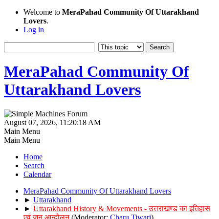
Welcome to
MeraPahad Community Of Uttarakhand
Lovers
.
Log in
MeraPahad Community Of
Uttarakhand Lovers
August 07, 2026, 11:20:18 AM
Main Menu
Main Menu
Home
Search
Calendar
MeraPahad Community Of Uttarakhand Lovers
►
Uttarakhand
►
Uttarakhand History & Movements - उत्तराखण्ड का इतिहास
एवं जन आन्दोलन
(Moderator:
Charu Tiwari
)