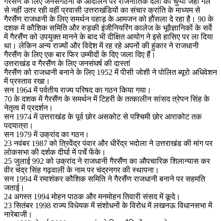
गैरसैंण के लिए जनसंगठनों के आंदोलन पर राजनीतिक दलों की चुप्पी जहां गले
से नहीं उतर रही वहीं प्रवासी उत्तराखंडियों का संचार क्रांति के माध्यम से
गैरसैंण राजधानी के लिए समर्थन पहाड़ के आमजन को हौंसला दे रहा है। 90 के
दशक में कौशिक समिति और रुड़की इंजीनियरिंग कालेज के भूवैज्ञानिकों के सर्वे
में गैरसैंण को उपयुक्त मानने के बाद भी दीक्षित आयोग ने इसे हासिए पर ला दिया
था। लेकिन अन्य राज्यों और विदेश में रह रहे अपनों की हुंकार ने राजधानी
गैरसैंण के लिए एक बार फिर उम्मीदों के दिए जला दिए हैं।
उत्तराखंड व गैरसैंण के लिए जनसंघर्ष की दास्तां
गैरसैंण को राजधानी बनाने के लिए 1952 में पीसी जोशी ने पोलित ब्यूरो अधिवेशन
में प्रस्ताव रखा।
सन 1964 में पर्वतीय राज्य परिषद का गठन किया गया।
70 के दशक में गैरसैंण के समर्थन में टिहरी के तत्कालीन सांसद त्रेपन सिंह के
नेतृत्व में प्रदर्शन।
सन 1974 में उत्तराखंड के पूर्व छोर असकोट से पश्चिमी छोर आराकोट तक
पदयात्रा।
सन 1979 में उक्रांद का गठन।
23 नवंबर 1987 को त्रिवेेंद्र पंवार और धीरेंद्र भदोला ने उत्तराखंड की मांग पर
लोकसभा की दर्शक दीर्घा में पर्चे फेंके।
25 जुलाई 992 को उक्रांद ने राजधानी गैरसैंण का औपचारिक शिलान्यास कर
वीर चंद्र सिंह गढ़वाली के नाम पर चंद्रनगर की स्थापना।
सन 1994 में रमाशंकर कौशिक समिति ने गैरसैंण राजधानी बनाने पर सहमति
जताई।
24 अगस्त 1994 मोहन पाठक और मनमोहन तिवारी संसद में कूदे।
23 सितंबर 1998 राज्य विधेयक में संशोधनों के विरोध में लखनऊ विधानसभा में
नारेबाजी।