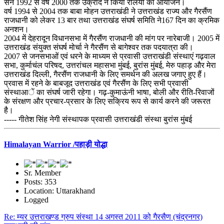
सन 1992 से वर्ष 2000 तक उक्रांद ने किया रैलियों का आयोजन।
वर्ष 1994 से 2004 तक बाबा मोहन उत्तराखंडी ने उत्तराखंड राज्य और गैरसैंण
राजधानी को लेकर 13 बार तथा उत्तराखंड संघर्ष समिति ने167 दिन का क्रमिक
अनशन।
2004 में देहरादून विधानसभा में गैरसैंण राजधानी की मांग पर नारेबाजी। 2005 में
उत्तराखंड संयुक्त संघर्ष मोर्चा ने गैरसैंण से बागेश्वर तक पदयात्रा की।
2007 से जनसभाओं एवं धरने के माध्यम से प्रवासी उत्तराखंडी संस्थाएं गढ़वाल
सभा, कुर्माचंल परिषद, उत्तरांचल महासभा मुंबई, बुरांस मुंबई, मेरु पहाड़ और मेरा
उत्तराखंड दिल्ली, गैरसैंण राजधानी के लिए समर्थन की अलख जगाए हुए हैं।
प्रवास में रहने के बाबजूद उत्तराखंड एवं गैरसैंण के लिए सभी प्रवासी
संस्थाआें का संघर्ष जारी रहेगा। गढ़-कुमाऊंनी भाषा, बोली और रीति-रिवाजों
के संरक्षण और प्रचार-प्रसार के लिए सक्रिय रूप से कार्य करने की जरूरत
है।
----- गीतेश सिंह नेगी संस्थापक प्रवासी उत्तराखंडी संस्था बुरांस मुंबई
Himalayan Warrior /पहाड़ी योद्धा
Sr. Member
Posts: 353
Location: Uttarakhand
Logged
Re: म्यर उत्तराखण्ड ग्रुप संस्था 14 अगस्त 2011 को गैरसैण (चंद्रनगर)