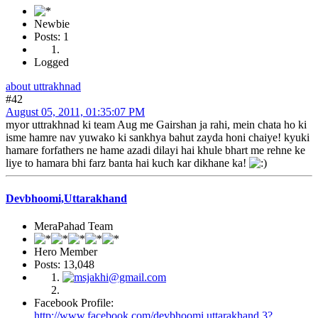
Newbie
Posts: 1
Logged
about uttrakhnad
#42
August 05, 2011, 01:35:07 PM
myor uttrakhnad ki team Aug me Gairshan ja rahi, mein chata ho ki
isme hamre nav yuwako ki sankhya bahut zayda honi chaiye! kyuki
hamare forfathers ne hame azadi dilayi hai khule bhart me rehne ke
liye to hamara bhi farz banta hai kuch kar dikhane ka!
Devbhoomi,Uttarakhand
MeraPahad Team
Hero Member
Posts: 13,048
Facebook Profile:
http://www.facebook.com/devbhoomi.uttarakhand.3?