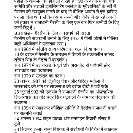
पहाड़ के आमजन को हौंसला दे रहा है। 90 के दशक में कौशिक
समिति और रुड़की इंजीनियरिंग कालेज के भूवैज्ञानिकों के सर्वे में
गैरसैंण को उपयुक्त मानने के बाद भी दीक्षित आयोग ने इसे हासिए
पर ला दिया था। लेकिन अन्य राज्यों और विदेश में रह रहे अपनों
की हुंकार ने राजधानी गैरसैंण के लिए एक बार फिर उम्मीदों के दिए
जला दिए हैं।
उत्तराखंड व गैरसैंण के लिए जनसंघर्ष की दास्तां
गैरसैंण को राजधानी बनाने के लिए 1952 में पीसी जोशी ने पोलित
ब्यूरो अधिवेशन में प्रस्ताव रखा।
सन 1964 में पर्वतीय राज्य परिषद का गठन किया गया।
70 के दशक में गैरसैंण के समर्थन में टिहरी के तत्कालीन सांसद
त्रेपन सिंह के नेतृत्व में प्रदर्शन।
सन 1974 में उत्तराखंड के पूर्व छोर असकोट से पश्चिमी छोर
आराकोट तक पदयात्रा।
सन 1979 में उक्रांद का गठन।
23 नवंबर 1987 को त्रिवेेंद्र पंवार और धीरेंद्र भदोला ने
उत्तराखंड की मांग पर लोकसभा की दर्शक दीर्घा में पर्चे फेंके।
25 जुलाई 992 को उक्रांद ने राजधानी गैरसैंण का औपचारिक
शिलान्यास कर वीर चंद्र सिंह गढ़वाली के नाम पर चंद्रनगर की
स्थापना।
सन 1994 में रमाशंकर कौशिक समिति ने गैरसैंण राजधानी बनाने
पर सहमति जताई।
24 अगस्त 1994 मोहन पाठक और मनमोहन तिवारी संसद में
कूदे।
23 सितंबर 1998 राज्य विधेयक में संशोधनों के विरोध में लखनऊ