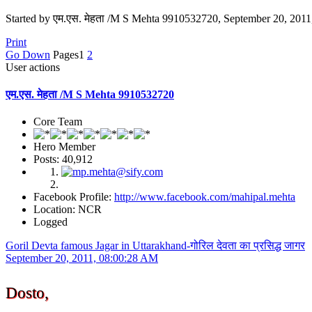
Started by एम.एस. मेहता /M S Mehta 9910532720, September 20, 201
Print
Go Down
Pages
1
2
User actions
एम.एस. मेहता /M S Mehta 9910532720
Core Team
Hero Member
Posts: 40,912
Facebook Profile:
http://www.facebook.com/mahipal.mehta
Location: NCR
Logged
Goril Devta famous Jagar in Uttarakhand-गोरिल देवता का प्रसिद्ध जागर
September 20, 2011, 08:00:28 AM
Dosto,