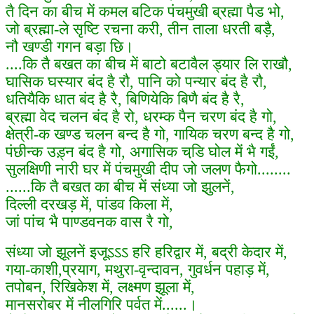
तै दिन का बीच में कमल बटिक पंचमुखी ब्रह्मा पैड भो,
जो ब्रह्मा-ले सृष्टि रचना करी, तीन ताला धरती बड़ै,
नौ खण्डी गगन बड़ा छि।
....कि तै बखत का बीच में बाटो बटावैल ड्यार लि राखौ,
घासिक घस्यार बंद है रौ, पानि को पन्यार बंद है रौ,
धतियैकि धात बंद है रै, बिणियेकि बिणै बंद है रै,
ब्रह्मा वेद चलन बंद है रो, धरम्क पैन चरण बंद है गो,
क्षेत्री-क खण्ड चलन बन्द है गो, गायिक चरण बन्द है गो,
पंछीन्क उड़्न बंद है गो, अगासिक चडि़ घोल में भै गईं,
सुलक्षिणी नारी घर में पंचमुखी दीप जो जलण फैगो........
......कि तै बखत का बीच में संध्या जो झुलनें,
दिल्ली दरखड़ में, पांडव किला में,
जां पांच भै पाण्डवनक वास रै गो,
संध्या जो झूलनें इजूऽऽऽ हरि हरिद्वार में, बद्री केदार में,
गया-काशी,प्रयाग, मथुरा-वृन्दावन, गुवर्धन पहाड़ में,
तपोबन, रिखिकेश में, लक्ष्मण झूला में,
मानसरोबर में नीलगिरि पर्वत में......।