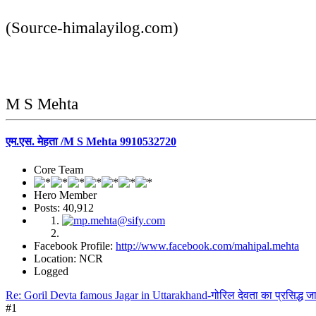
(Source-himalayilog.com)
M S Mehta
एम.एस. मेहता /M S Mehta 9910532720
Core Team
Hero Member
Posts: 40,912
Facebook Profile:
http://www.facebook.com/mahipal.mehta
Location: NCR
Logged
Re: Goril Devta famous Jagar in Uttarakhand-गोरिल देवता का प्रसिद्ध ज
#1