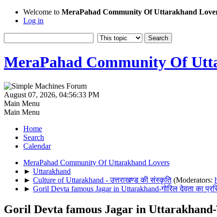
Welcome to
MeraPahad Community Of Uttarakhand Love
Log in
MeraPahad Community Of Utta
August 07, 2026, 04:56:33 PM
Main Menu
Main Menu
Home
Search
Calendar
MeraPahad Community Of Uttarakhand Lovers
►
Uttarakhand
►
Culture of Uttarakhand - उत्तराखण्ड की संस्कृति
(Moderators:
►
Goril Devta famous Jagar in Uttarakhand-गोरिल देवता का प्रसि
Goril Devta famous Jagar in Uttarakhand-गोर