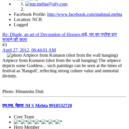
Facebook Profile:
http://www.facebook.com/mahipal.mehta
Location: NCR
Logged
Re: Dhade, an art of Decoration of Houses-धड़े, घर का प्रवेश द्वार
सजाने की कला
#3
April 27, 2012, 06:44:01 AM
Artpiece from Kumaon (shot from the wall hanging)
Artpiece from Kumaon (shot from the wall hanging) The artpiece
depicts some Goddess... such paintings can be seen at the times of
festival as 'Rangoli', reflecting strong culture value and immortal
divinity.
Photo- Himanshu Dutt
एम.एस. मेहता /M S Mehta 9910532720
Core Team
Hero Member