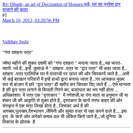
Re: Dhade, an art of Decoration of Houses-धड़े, घर का प्रवेश द्वार
सजाने की कला
#1
March 16, 2012, 03:20:56 PM
Vaibhav Joshi
"गंगा दशहरा पत्र"
ज्येष्ठ महीने की शुक्ल दशमी को "गंगा दशहरा " मनाया जाता है,,,यह भारत-
व्यापी पर्व है...इन्हें कुमाऊं में " दशहरा -पत्र या "द्वार पत्र" भी कहा जाता है...
दशहरा -पत्र प्रतियेक घर में दरवाजों पर ऊपर की ओर चिपकायें जाते है....अभी
भी कई ब्राह्मन परिवारों में इन्हें हाथो द्वारा बनाया जाता है...पर आजकल मुख्य
रूप से बाज़ार में छपे "द्वार पत्र" ही खरीद कर चिपका दिए जाते हैं ....ऐसे मान्यता
है की द्वार पत्र लगाने से बिजली गिरने का, बज्रपात का भय नहीं होता ...
अधिकांशतः ये पत्र एक "वृत्ताकार " में गणेशजी,या गंगा माता या हनुमान जी या
शंकर जी की आकृति से युक्त होते है...वृत्ताकार के चारो तरफ बाहर की ओर
संस्कृत में एक मंत्र लिखा होता है...जिसका अर्थ है की
अगस्त्य,पुलस्त्य,वैश्भ्पायन ,जैमिनी और सुमंत वज्र से रक्षा करने वाले है.....इस
वृत्त के चारो ओर अनेको कमल-दल भी अंकित किये जाते है,,,जो दुनिया के
विकास के द्योतक है