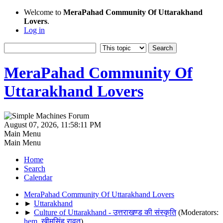
Welcome to
MeraPahad Community Of Uttarakhand
Lovers
.
Log in
MeraPahad Community Of
Uttarakhand Lovers
August 07, 2026, 11:58:11 PM
Main Menu
Main Menu
Home
Search
Calendar
MeraPahad Community Of Uttarakhand Lovers
►
Uttarakhand
►
Culture of Uttarakhand - उत्तराखण्ड की संस्कृति
(Moderators:
hem
,
खीमसिंह रावत
)