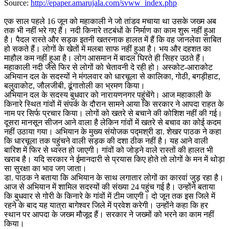
Source:
http://epaper.amarujala.com/svww_index.php
एक साल पहले 16 जून को महाकाली ने जो तांडव मचाया था उसके जख्म अब
तक भी नहीं भरे गए हैं। नदी किनारे तटबंधों के निर्माण का काम शुरू नहीं हुआ
है। पैदल रास्ते और सड़क इतनी खतरनाक हालत में हैं कि वह जानलेवा साबित
हो सकते हैं। लोगों के खेतों में मलबा साफ नहीं हुआ है। भय और दहशत का
माहौल कम नहीं हुआ है। लोग आसमान में बादल घिरते ही सिहर उठते हैं।
महाकाली नदी जैसे फिर से लोगों को चेतावनी दे रही हो। अस्कोट-आराकोट
अभियान दल के सदस्यों ने मंगलवार को धारचूला से कालिका, गोठी, बगड़ीहाट,
बलुवाकोट, जौलजीबी, ढूंगातोली का भ्रमण किया।
अभियान दल के सदस्य बुधवार को नारायणनगर पहुंचेंगे। आज महाकाली के
किनारे स्थित गांवों में संपर्क के दौरान सामने आया कि सरकार ने आपदा राहत के
नाम पर सिर्फ प्रचार किया। लोगों को खतरे से बचाने की कोशिश नहीं की गई।
दूसरा मानसून सीजन आने वाला है लेकिन गांवों में खतरे से बचाव का कोई कदम
नहीं उठाया गया। अभियान के मुख्य संयोजक पद्मश्री डा. शेखर पाठक ने कहा
कि धारचूला तक पहुंचने वाली सड़क की दशा ठीक नहीं है। यह आने वाली
बारिश में फिर से ध्वस्त हो जाएगी। गांवों को जोड़ने वाले रास्तों की हालत भी
खराब है। यदि सरकार ने ईमानदारी से प्रयास किए होते तो लोगों के मन में थोड़ा
सा सुरक्षा का भाव जग जाता।
डा. पाठक ने बताया कि अभियान के साथ लगातार लोगों का कारवां जुड़ रहा है।
आज से अभियान में शामिल सदस्यों की संख्या 24 पहुंच गई है। उन्होंने बताया
कि बुधवार से गोरी के किनारे के गांवों में टीम जाएगी। दो जून तक इस जिले में
रहने के बाद यह यात्रा बागेश्वर जिले में प्रवेश करेगी। उन्होंने कहा कि हर
स्थान पर आपदा के जख्म मौजूद हैं। सरकार ने जख्मों को भरने का काम नहीं
किया।