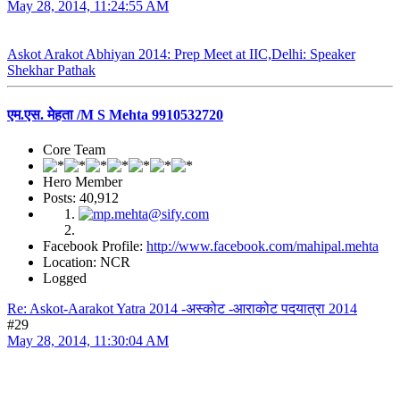
May 28, 2014, 11:24:55 AM
Askot Arakot Abhiyan 2014: Prep Meet at IIC,Delhi: Speaker
Shekhar Pathak
एम.एस. मेहता /M S Mehta 9910532720
Core Team
Hero Member
Posts: 40,912
Facebook Profile:
http://www.facebook.com/mahipal.mehta
Location: NCR
Logged
Re: Askot-Aarakot Yatra 2014 -अस्कोट -आराकोट पदयात्रा 2014
#29
May 28, 2014, 11:30:04 AM