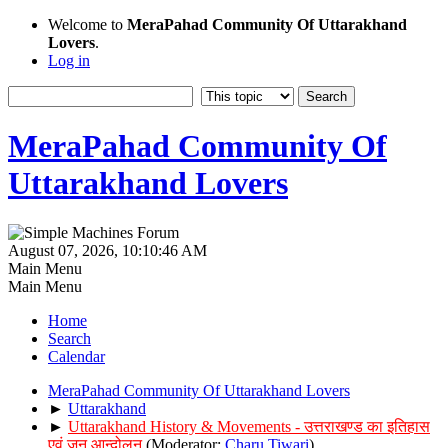
Welcome to
MeraPahad Community Of Uttarakhand
Lovers
.
Log in
MeraPahad Community Of
Uttarakhand Lovers
August 07, 2026, 10:10:46 AM
Main Menu
Main Menu
Home
Search
Calendar
MeraPahad Community Of Uttarakhand Lovers
►
Uttarakhand
►
Uttarakhand History & Movements - उत्तराखण्ड का इतिहास
एवं जन आन्दोलन
(Moderator:
Charu Tiwari
)