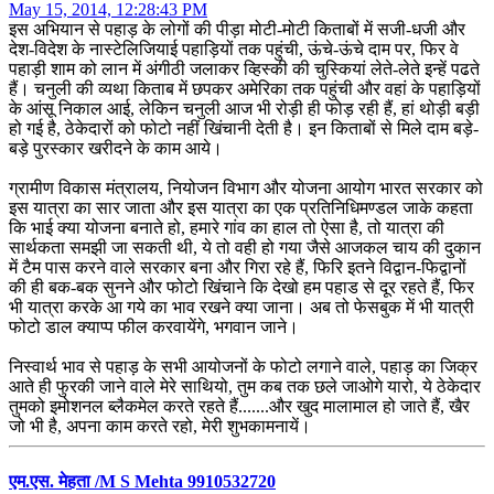
May 15, 2014, 12:28:43 PM
इस अभियान से पहाड़ के लोगों की पीड़ा मोटी-मोटी किताबों में सजी-धजी और
देश-विदेश के नास्टेलिजियाई पहाड़ियों तक पहुंची, ऊंचे-ऊंचे दाम पर, फिर वे
पहाड़ी शाम को लान में अंगीठी जलाकर व्हिस्की की चुस्कियां लेते-लेते इन्हें पढते
हैं। चनुली की व्यथा किताब में छपकर अमेरिका तक पहुंची और वहां के पहाड़ियों
के आंसू निकाल आई, लेकिन चनुली आज भी रोड़ी ही फोड़ रही हैं, हां थोड़ी बड़ी
हो गई है, ठेकेदारों को फोटो नहीं खिंचानी देती है। इन किताबों से मिले दाम बड़े-
बड़े पुरस्कार खरीदने के काम आये।
ग्रामीण विकास मंत्रालय, नियोजन विभाग और योजना आयोग भारत सरकार को
इस यात्रा का सार जाता और इस यात्रा का एक प्रतिनिधिमण्डल जाके कहता
कि भाई क्या योजना बनाते हो, हमारे गांव का हाल तो ऐसा है, तो यात्रा की
सार्थकता समझी जा सकती थी, ये तो वही हो गया जैसे आजकल चाय की दुकान
में टैम पास करने वाले सरकार बना और गिरा रहे हैं, फिरि इतने विद्वान-फिद्वानों
की ही बक-बक सुनने और फोटो खिंचाने कि देखो हम पहाड से दूर रहते हैं, फिर
भी यात्रा करके आ गये का भाव रखने क्या जाना। अब तो फेसबुक में भी यात्री
फोटो डाल क्याप्प फील करवायेंगे, भगवान जाने।
निस्वार्थ भाव से पहाड़ के सभी आयोजनों के फोटो लगाने वाले, पहाड़ का जिक्र
आते ही फुरकी जाने वाले मेरे साथियो, तुम कब तक छले जाओगे यारो, ये ठेकेदार
तुमको इमोशनल ब्लैकमेल करते रहते हैं.......और खुद मालामाल हो जाते हैं, खैर
जो भी है, अपना काम करते रहो, मेरी शुभकामनायें।
एम.एस. मेहता /M S Mehta 9910532720