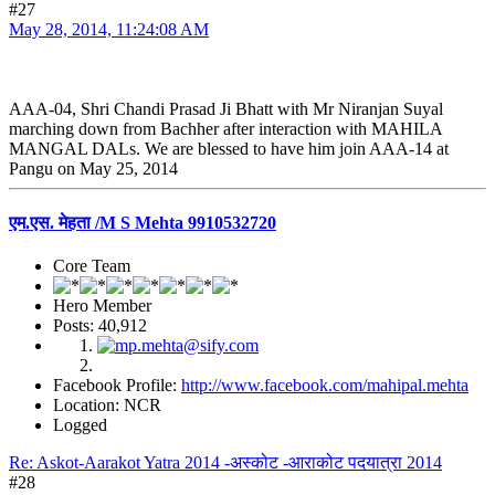
#27
May 28, 2014, 11:24:08 AM
AAA-04, Shri Chandi Prasad Ji Bhatt with Mr Niranjan Suyal
marching down from Bachher after interaction with MAHILA
MANGAL DALs. We are blessed to have him join AAA-14 at
Pangu on May 25, 2014
एम.एस. मेहता /M S Mehta 9910532720
Core Team
Hero Member
Posts: 40,912
Facebook Profile:
http://www.facebook.com/mahipal.mehta
Location: NCR
Logged
Re: Askot-Aarakot Yatra 2014 -अस्कोट -आराकोट पदयात्रा 2014
#28