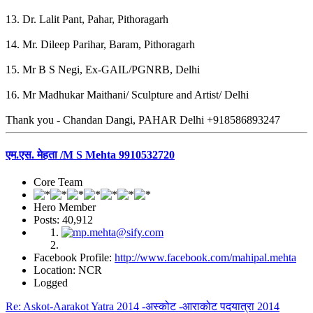
13. Dr. Lalit Pant, Pahar, Pithoragarh
14. Mr. Dileep Parihar, Baram, Pithoragarh
15. Mr B S Negi, Ex-GAIL/PGNRB, Delhi
16. Mr Madhukar Maithani/ Sculpture and Artist/ Delhi
Thank you - Chandan Dangi, PAHAR Delhi +918586893247
एम.एस. मेहता /M S Mehta 9910532720
Core Team
Hero Member
Posts: 40,912
Facebook Profile:
http://www.facebook.com/mahipal.mehta
Location: NCR
Logged
Re: Askot-Aarakot Yatra 2014 -अस्कोट -आराकोट पदयात्रा 2014