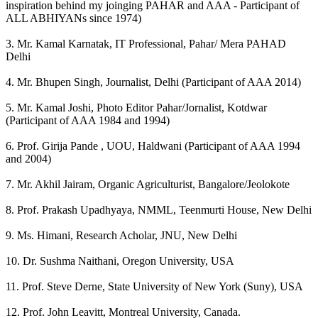
inspiration behind my joinging PAHAR and AAA - Participant of
ALL ABHIYANs since 1974)
3. Mr. Kamal Karnatak, IT Professional, Pahar/ Mera PAHAD
Delhi
4. Mr. Bhupen Singh, Journalist, Delhi (Participant of AAA 2014)
5. Mr. Kamal Joshi, Photo Editor Pahar/Jornalist, Kotdwar
(Participant of AAA 1984 and 1994)
6. Prof. Girija Pande , UOU, Haldwani (Participant of AAA 1994
and 2004)
7. Mr. Akhil Jairam, Organic Agriculturist, Bangalore/Jeolokote
8. Prof. Prakash Upadhyaya, NMML, Teenmurti House, New Delhi
9. Ms. Himani, Research Acholar, JNU, New Delhi
10. Dr. Sushma Naithani, Oregon University, USA
11. Prof. Steve Derne, State University of New York (Suny), USA
12. Prof. John Leavitt, Montreal University, Canada.