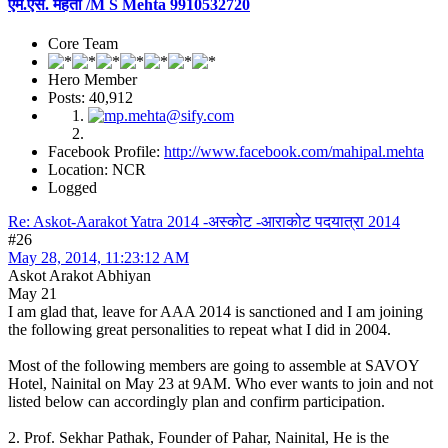
एम.एस. मेहता /M S Mehta 9910532720
Core Team
Hero Member
Posts: 40,912
Facebook Profile:
http://www.facebook.com/mahipal.mehta
Location: NCR
Logged
Re: Askot-Aarakot Yatra 2014 -अस्कोट -आराकोट पदयात्रा 2014
#26
May 28, 2014, 11:23:12 AM
Askot Arakot Abhiyan
May 21
I am glad that, leave for AAA 2014 is sanctioned and I am joining
the following great personalities to repeat what I did in 2004.
Most of the following members are going to assemble at SAVOY
Hotel, Nainital on May 23 at 9AM. Who ever wants to join and not
listed below can accordingly plan and confirm participation.
2. Prof. Sekhar Pathak, Founder of Pahar, Nainital, He is the