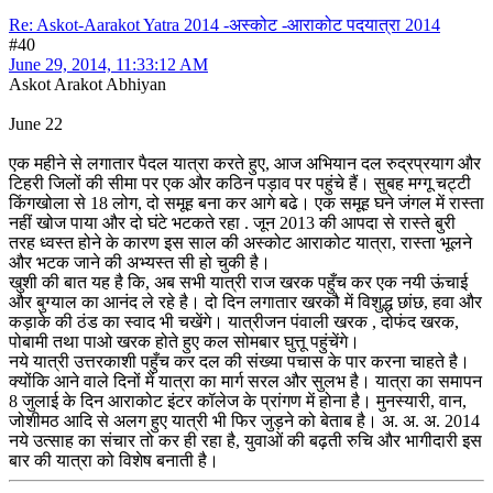
Re: Askot-Aarakot Yatra 2014 -अस्कोट -आराकोट पदयात्रा 2014
#40
June 29, 2014, 11:33:12 AM
Askot Arakot Abhiyan
June 22
एक महीने से लगातार पैदल यात्रा करते हुए, आज अभियान दल रुद्रप्रयाग और
टिहरी जिलों की सीमा पर एक और कठिन पड़ाव पर पहुंचे हैं। सुबह मग्गू चट्टी
किंगखोला से 18 लोग, दो समूह बना कर आगे बढे। एक समूह घने जंगल में रास्ता
नहीं खोज पाया और दो घंटे भटकते रहा . जून 2013 की आपदा से रास्ते बुरी
तरह ध्वस्त होने के कारण इस साल की अस्कोट आराकोट यात्रा, रास्ता भूलने
और भटक जाने की अभ्यस्त सी हो चुकी है।
खुशी की बात यह है कि, अब सभी यात्री राज खरक पहुँच कर एक नयी ऊंचाई
और बुग्याल का आनंद ले रहे है। दो दिन लगातार खरकौ में विशुद्ध छांछ, हवा और
कड़ाके की ठंड का स्वाद भी चखेंगे। यात्रीजन पंवाली खरक , दोफंद खरक,
पोबामी तथा पाओ खरक होते हुए कल सोमबार घुत्तू पहुंचेंगे।
नये यात्री उत्तरकाशी पहुँच कर दल की संख्या पचास के पार करना चाहते है।
क्योंकि आने वाले दिनों में यात्रा का मार्ग सरल और सुलभ है। यात्रा का समापन
8 जुलाई के दिन आराकोट इंटर कॉलेज के प्रांगण में होना है। मुनस्यारी, वान,
जोशीमठ आदि से अलग हुए यात्री भी फिर जुड़ने को बेताब है। अ. अ. अ. 2014
नये उत्साह का संचार तो कर ही रहा है, युवाओं की बढ़ती रुचि और भागीदारी इस
बार की यात्रा को विशेष बनाती है।