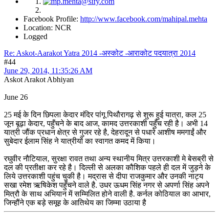
Facebook Profile:
http://www.facebook.com/mahipal.mehta
Location: NCR
Logged
Re: Askot-Aarakot Yatra 2014 -अस्कोट -आराकोट पदयात्रा 2014
#44
June 29, 2014, 11:35:26 AM
Askot Arakot Abhiyan
June 26
25 मई के दिन छिपला केदार मंदिर पांगू पिथौरागढ़ से शुरू हुई यात्रा, कल 25
जून बूढ़ा केदार, पहुँचने के बाद आज, कामद उत्तरकाशी पहुँच रही है। अभी 14
यात्री जौंक प्रधान क्षेत्र से गुजर रहे है, देहरादून से पधारे आशीष ममगाईं और
सुबेदार ईलाम सिंह ने यात्रीयों का स्वागत कमद में किया।
रघुवीर नौटियाल, सुरक्षा रावत तथा अन्य स्थानीय मित्र उत्तरकाशी मे बेसब्री से
दल की प्रतीक्षा कर रहे है। दिल्ली से अलका कौशिक पहले ही दल में जुड़ने के
लिये उत्तरकाशी पहुंच चुकी है। मद्रास से दीपा राजकुमार और उनकी नाट्य
सखा रमेश ऋषिकेश पहुँचने वाले है. उधर ऊधम सिंह नगर से अपर्णा सिंह अपने
मित्रौ के साथ अभियान में सम्मिलित होने वाली है. कर्नल कोठियाल का आभार,
जिन्हौंने एक बड़े समूह के आतिथेय का जिम्मा उठाया है