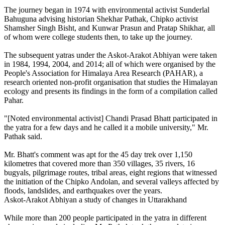
The journey began in 1974 with environmental activist Sunderlal
Bahuguna advising historian Shekhar Pathak, Chipko activist
Shamsher Singh Bisht, and Kunwar Prasun and Pratap Shikhar, all
of whom were college students then, to take up the journey.
The subsequent yatras under the Askot-Arakot Abhiyan were taken
in 1984, 1994, 2004, and 2014; all of which were organised by the
People's Association for Himalaya Area Research (PAHAR), a
research oriented non-profit organisation that studies the Himalayan
ecology and presents its findings in the form of a compilation called
Pahar.
"[Noted environmental activist] Chandi Prasad Bhatt participated in
the yatra for a few days and he called it a mobile university," Mr.
Pathak said.
Mr. Bhatt's comment was apt for the 45 day trek over 1,150
kilometres that covered more than 350 villages, 35 rivers, 16
bugyals, pilgrimage routes, tribal areas, eight regions that witnessed
the initiation of the Chipko Andolan, and several valleys affected by
floods, landslides, and earthquakes over the years.
Askot-Arakot Abhiyan a study of changes in Uttarakhand
While more than 200 people participated in the yatra in different