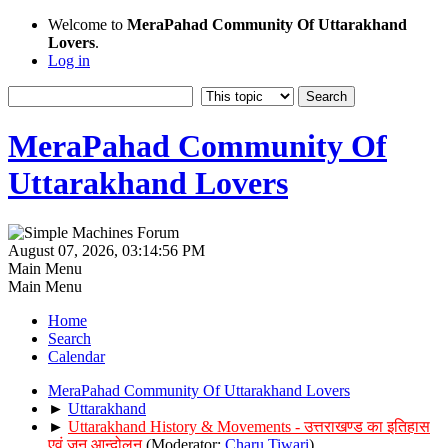
Welcome to
MeraPahad Community Of Uttarakhand
Lovers
.
Log in
MeraPahad Community Of
Uttarakhand Lovers
August 07, 2026, 03:14:56 PM
Main Menu
Main Menu
Home
Search
Calendar
MeraPahad Community Of Uttarakhand Lovers
►
Uttarakhand
►
Uttarakhand History & Movements - उत्तराखण्ड का इतिहास
एवं जन आन्दोलन
(Moderator:
Charu Tiwari
)