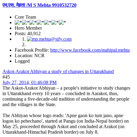
एम.एस. मेहता /M S Mehta 9910532720
Core Team
Hero Member
Posts: 40,912
Facebook Profile:
http://www.facebook.com/mahipal.mehta
Location: NCR
Logged
Askot-Arakot Abhiyan a study of changes in Uttarakhand
#45
July 27, 2014, 01:46:08 PM
The Askot-Arakot Abhiyan – a people's initiative to study changes
in Uttarakhand every 10 years – concluded in Aarakot, thus,
continuing a five-decade-old tradition of understanding the people
and the villages in the State.
The Abhiyan whose logo reads: 'Apne gaon ko tum jano, apne
logon ko pehechano', started at Pangu (on India-Nepal border) on
May 25, proceeded through Askot and concluded at Arakot (on
Uttarakhand-Himachal Pradesh border) on July 8.