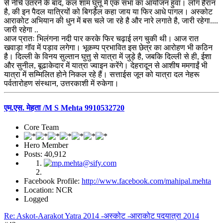
से नीचे उतरने के बाद, कल शाम घुत्तू में एक सभा का आयोजन हुवा। लोग हैरान
है, की इन पैदल यात्रियों को बिगड़ैल कहा जाय या फिर आधे पागल। अस्कोट
आराकोट अभियान की धुन में बस चले जा रहे है और नारे लगाते है, जारी रहेगा....
जारी रहेगा ..
आज प्रातः भिलंगना नदी पार करके फिर चढ़ाई लग चुकी थी। आज रात
खवाड़ा गॉव में पड़ाव लगेगा। भूकम्प प्रभावित इस छेत्र का आरोहण भी कठिन
है। दिल्ली के विनय सुल्तान घुत्तु से यात्रा में जुड़े है, जबकि दिल्ली से ही, ईशा
और सुनील, बूढाकेदार में यात्रा ज्वाइन करेंगे। देहरादून से आशीष ममगाईं भी
यात्रा में सम्मिलित होने निकल रहे हैं। सत्ताईस जून को यात्रा दल नेहरू
पर्वतारोहण संस्थान, उत्तरकाशी में रुकेगा।
एम.एस. मेहता /M S Mehta 9910532720
Core Team
Hero Member
Posts: 40,912
Facebook Profile:
http://www.facebook.com/mahipal.mehta
Location: NCR
Logged
Re: Askot-Aarakot Yatra 2014 -अस्कोट -आराकोट पदयात्रा 2014