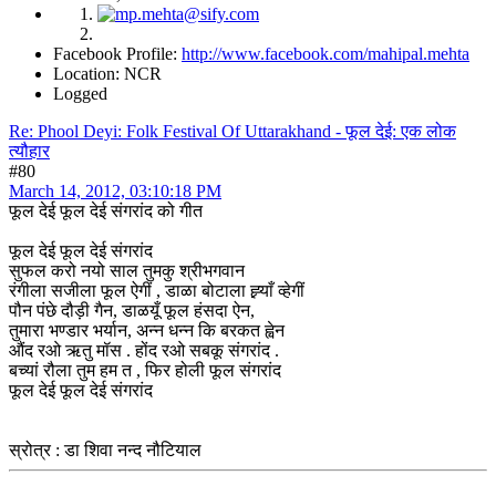
Facebook Profile:
http://www.facebook.com/mahipal.mehta
Location: NCR
Logged
Re: Phool Deyi: Folk Festival Of Uttarakhand - फूल देई: एक लोक
त्यौहार
#80
March 14, 2012, 03:10:18 PM
फूल देई फूल देई संगरांद को गीत
फूल देई फूल देई संगरांद
सुफल करो नयो साल तुमकु श्रीभगवान
रंगीला सजीला फूल ऐगीं , डाळा बोटाला ह्र्याँ व्हेगीं
पौन पंछे दौड़ी गैन, डाळयूँ फूल हंसदा ऐन,
तुमारा भण्डार भर्यान, अन्न धन्न कि बरकत ह्वेन
औंद रओ ऋतु मॉस . होंद रओ सबकू संगरांद .
बच्यां रौला तुम हम त , फिर होली फूल संगरांद
फूल देई फूल देई संगरांद
स्रोत्र : डा शिवा नन्द नौटियाल