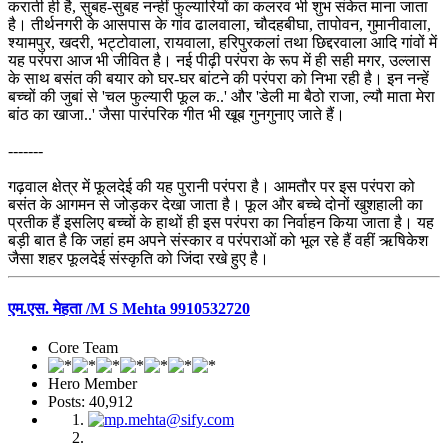
कराती ही है, सुबह-सुबह नन्हीं फुल्यारियों का कलरव भी शुभ संकेत माना जाता
है। तीर्थनगरी के आसपास के गांव ढालवाला, चौदहबीघा, तापोवन, गुमानीवाला,
श्यामपुर, खदरी, भट्टोवाला, रायवाला, हरिपुरकलां तथा छिद्दरवाला आदि गांवों में
यह परंपरा आज भी जीवित है। नई पीढ़ी परंपरा के रूप में ही सही मगर, उल्लास
के साथ बसंत की बयार को घर-घर बांटने की परंपरा को निभा रही है। इन नन्हें
बच्चों की जुबां से 'चल फुल्यारी फूल क..' और 'डेली मा बैठो राजा, ल्यौ माता मेरा
बांठ का खाजा..' जैसा पारंपरिक गीत भी खूब गुनगुनाए जाते हैं।
-------
गढ़वाल क्षेत्र में फूलदेई की यह पुरानी परंपरा है। आमतौर पर इस परंपरा को
बसंत के आगमन से जोड़कर देखा जाता है। फूल और बच्चे दोनों खुशहाली का
प्रतीक हैं इसलिए बच्चों के हाथों ही इस परंपरा का निर्वाहन किया जाता है। यह
बड़ी बात है कि जहां हम अपने संस्कार व परंपराओं को भूल रहे हैं वहीं ऋषिकेश
जैसा शहर फूलदेई संस्कृति को जिंदा रखे हुए है।
एम.एस. मेहता /M S Mehta 9910532720
Core Team
Hero Member
Posts: 40,912