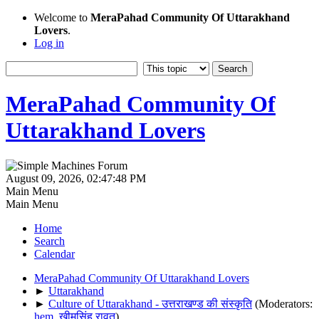
Welcome to
MeraPahad Community Of Uttarakhand
Lovers
.
Log in
MeraPahad Community Of
Uttarakhand Lovers
August 09, 2026, 02:47:48 PM
Main Menu
Main Menu
Home
Search
Calendar
MeraPahad Community Of Uttarakhand Lovers
►
Uttarakhand
►
Culture of Uttarakhand - उत्तराखण्ड की संस्कृति
(Moderators:
hem
,
खीमसिंह रावत
)