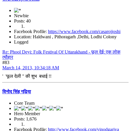
Newbie
Posts: 40
Facebook Profile:
https://www.facebook.com/casarojjoshi
Location: Haldwani , Pithoragarh ,Delhi, Lodhi Colony
Logged
Re: Phool Deyi: Folk Festival Of Uttarakhand - फूल देई: एक लोक
त्यौहार
#83
March 14, 2013, 10:34:18 AM
' 'फूल देली " की शुभ बधाई !!
विनोद सिंह गढ़िया
Core Team
Hero Member
Posts: 1,676
Facebook Profile:
http://www.facebook.com/vinodgariya