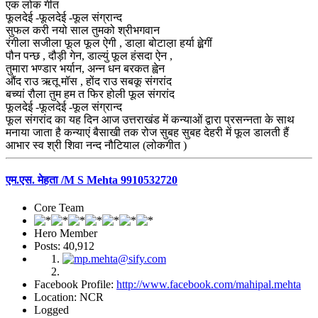
एक लोक गीत
फूलदेई -फूलदेई -फूल संग्रान्द
सुफल करी नयो साल तुमको श्रीभगवान
रंगीला सजीला फूल फूल ऐगी , डाल़ा बोटाल़ा हर्या ह्व़ेगीं
पौन पन्छ , दौड़ी गेन, डाल्युं फूल हंसदा ऐन ,
तुमारा भण्डार भर्यान, अन्न धन बरकत ह्वेन
औंद राउ ऋतू मॉस , होंद राउ सबकू संगरांद
बच्यां रौला तुम हम त फिर होली फूल संगरांद
फूलदेई -फूलदेई -फूल संग्रान्द
फूल संगरांद का यह दिन आज उत्तराखंड में कन्याओं द्वारा प्रसन्नता के साथ
मनाया जाता है कन्याएं बैसाखी तक रोज सुबह सुबह देहरी में फूल डालती हैं
आभार स्व श्री शिवा नन्द नौटियाल (लोकगीत )
एम.एस. मेहता /M S Mehta 9910532720
Core Team
Hero Member
Posts: 40,912
Facebook Profile:
http://www.facebook.com/mahipal.mehta
Location: NCR
Logged