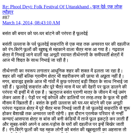
Re: Phool Deyi: Folk Festival Of Uttarakhand - फूल देई: एक लोक
त्यौहार
#87
March 14, 2014, 08:43:10 AM
बसंत की बयार को घर-घर बांटने की परंपरा है फूलदेई
बसंती उल्लास के पर्व फूलदेई सक्रांति से एक माह तक अनवरत घर की दहलीज
को रंग-बिरंगे फूलों की खुशबू से महकाने वाला चैत्र मास आ गया है। गढ़वाल
क्षेत्र में निभाई जाने वाली यह अनूठी रवायत तीर्थनगरी के समीपवर्ती क्षेत्रों में
आज भी शिद्दत के साथ निभाई जा रही है।
तीर्थनगरी का स्वरूप लगातार आधुनिक शहर की शक्ल में ढलता जा रहा है।
शहर की नहीं बल्कि ग्रामीण क्षेत्र भी शहरीकरण की छाया से अछूता नहीं है।
मगर, बावजूद इसके आज भी गांवों में कुछ परंपराएं बड़ी शिद्दत के साथ निभाई जा
रही हैं। फूलदेई सक्रांत और पूरे चैत्र मास में घर की देहरी पर फूल डालने की
परंपरा भी इन्हीं में से एक है। ऋतुराज बसंत प्राणी मात्र के जीवन में नई उमंग
लेकर आता है। पेड़ों पर नई कोपलें और डालियों पर तरह-तरह के फूल भी इसी
मौसम में खिलती हैं। बसंत के इसी उल्लास को घर-घर बांटने की एक अनूठी
परंपरा गढ़वाल क्षेत्र में पूरे चैत्र मास निभाई जाती है जो फूलदेई सक्रांति से शुरू
होकर बैशाखी तक अनवरत जारी रहेगी। इस दौरान प्रत्येक परिवार से नन्हीं
कन्याएं आसपास क्षेत्र स बांस की बनी कंडियों में ताजे फूल इकट्ठे कर लाती हैं
और सुबह-सबेरे अपने व आस-पड़ोस के घरों की दहलीज पर इन्हें बिखेर जाती
हैं। रंग-बिरंगे फूलों की यह महक लोगों को बसंत की खूबसूरती का अहसास तो