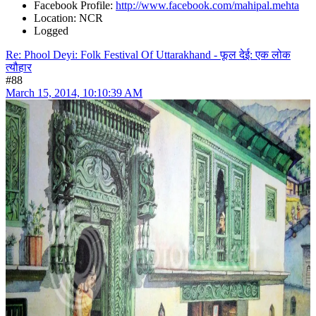
Facebook Profile:
http://www.facebook.com/mahipal.mehta
Location: NCR
Logged
Re: Phool Deyi: Folk Festival Of Uttarakhand - फूल देई: एक लोक
त्यौहार
#88
March 15, 2014, 10:10:39 AM