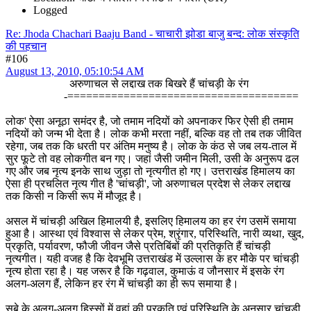
Logged
Re: Jhoda Chachari Baaju Band - चाचारी झोडा बाजु बन्द: लोक संस्कृति
की पहचान
#106
August 13, 2010, 05:10:54 AM
अरुणाचल से लद्दाख तक बिखरे हैं चांचड़ी के रंग
-=====================================
लोक' ऐसा अनूठा समंदर है, जो तमाम नदियों को अपनाकर फिर ऐसी ही तमाम
नदियों को जन्म भी देता है। लोक कभी मरता नहीं, बल्कि वह तो तब तक जीवित
रहेगा, जब तक कि धरती पर अंतिम मनुष्य है। लोक के कंठ से जब लय-ताल में
सुर फूटे तो वह लोकगीत बन गए। जहां जैसी जमीन मिली, उसी के अनुरूप ढल
गए और जब नृत्य इनके साथ जुड़ा तो नृत्यगीत हो गए। उत्तराखंड हिमालय का
ऐसा ही प्रचलित नृत्य गीत है 'चांचड़ी', जो अरुणाचल प्रदेश से लेकर लद्दाख
तक किसी न किसी रूप में मौजूद है।
असल में चांचड़ी अखिल हिमालयी है, इसलिए हिमालय का हर रंग उसमें समाया
हुआ है। आस्था एवं विश्वास से लेकर प्रेम, श्रृंगार, परिस्थिति, नारी व्यथा, खुद,
प्रकृति, पर्यावरण, फौजी जीवन जैसे प्रतिबिंबों की प्रतिकृति हैं चांचड़ी
नृत्यगीत। यही वजह है कि देवभूमि उत्तराखंड में उल्लास के हर मौके पर चांचड़ी
नृत्य होता रहा है। यह जरूर है कि गढ़वाल, कुमाऊं व जौनसार में इसके रंग
अलग-अलग हैं, लेकिन हर रंग में चांचड़ी का ही रूप समाया है।
सूबे के अलग-अलग हिस्सों में वहां की प्रकृति एवं परिस्थिति के अनुसार चांचड़ी