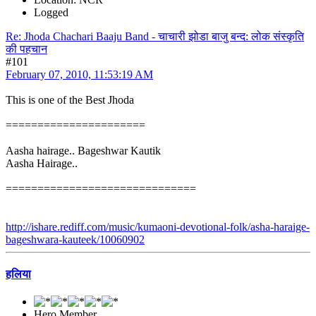
Logged
Re: Jhoda Chachari Baaju Band - चाचारी झोडा बाजु बन्द: लोक संस्कृति
की पहचान
#101
February 07, 2010, 11:53:19 AM
This is one of the Best Jhoda
======================
Aasha hairage.. Bageshwar Kautik
Aasha Hairage..
==============================
http://ishare.rediff.com/music/kumaoni-devotional-folk/asha-haraige-
bageshwara-kauteek/10060902
हलिया
Hero Member