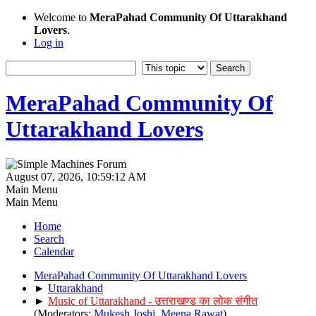
Welcome to
MeraPahad Community Of Uttarakhand
Lovers
.
Log in
MeraPahad Community Of
Uttarakhand Lovers
August 07, 2026, 10:59:12 AM
Main Menu
Main Menu
Home
Search
Calendar
MeraPahad Community Of Uttarakhand Lovers
►
Uttarakhand
►
Music of Uttarakhand - उत्तराखण्ड का लोक संगीत
(Moderators:
Mukesh Joshi
,
Meena Rawat
)