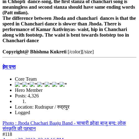
in Chhopti dance-song, the first stanza of chanchari song is
meaningless and second stanza should have same ending words
(Patt milan).
The difference between Jhoda and chanchari dances is that the
speed in Chanchari dance is slower than Jhoda. There is
performance of Kamar /kativinyas- waist, hip in Chanchari
along with footstep. The waist is bent towards footstep too in
Chanchari dance
Copyright@ Bhishma Kukreti
[/color][/size]
हेम पन्त
Core Team
Hero Member
Posts: 4,326
Location: Rudrapur / रुद्रपुर
Logged
Photo : Jhoda Chachari Baaju Band - चाचारी झोडा बाजु बन्द: लोक
संस्कृति की पहचान
#118