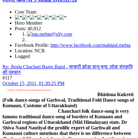
Core Team
Hero Member
Posts: 40,912
Facebook Profile:
http://www.facebook.com/mahipal.mehta
Location: NCR
Logged
Re: Jhoda Chachari Baaju Band - चाचारी झोडा बाजु बन्द: लोक संस्कृति
की पहचान
#117
October 15, 2011, 01:30:25 PM
Chanchari : A Folk Dance-Song Style of Kumaun and Garhwal
Bhishma Kukreti
(Folk dance-songs of Garhwal, Traditional Fold Dance songs of
Kumaun, Customs of Uttarakhand)
Chanchari folk dance-song is very
famous traditional dance-song of borders of Kumaun and
Garhwal regions of Uttarakhand (Mid Himalayan) state. Dr
Shiva Nand Nautiyal the prolific expert of Garhwali and
Kumauni culture mentions that there is no difference between