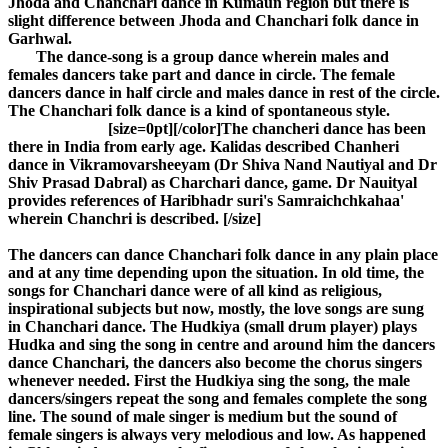
Jhoda and Chanchari dance in Kumaun region but there is
slight difference between Jhoda and Chanchari folk dance in
Garhwal.
The dance-song is a group dance wherein males and
females dancers take part and dance in circle. The female
dancers dance in half circle and males dance in rest of the circle.
The Chanchari folk dance is a kind of spontaneous style.
[size=0pt][/color]
The chancheri dance has been
there in India from early age. Kalidas described Chanheri
dance in Vikramovarsheeyam (Dr Shiva Nand Nautiyal and Dr
Shiv Prasad Dabral) as Charchari dance, game. Dr Nauityal
provides references of Haribhadr suri's Samraichchkahaa'
wherein Chanchri is described.
[/size]
The dancers can dance Chanchari folk dance in any plain place
and at any time depending upon the situation. In old time, the
songs for Chanchari dance were of all kind as religious,
inspirational subjects but now, mostly, the love songs are sung
in Chanchari dance. The Hudkiya (small drum player) plays
Hudka and sing the song in centre and around him the dancers
dance Chanchari, the dancers also become the chorus singers
whenever needed. First the Hudkiya sing the song, the male
dancers/singers repeat the song and females complete the song
line. The sound of male singer is medium but the sound of
female singers is always very melodious and low. As happened