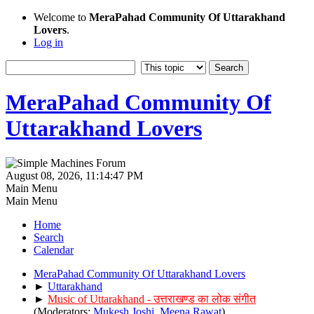
Welcome to
MeraPahad Community Of Uttarakhand
Lovers
.
Log in
MeraPahad Community Of
Uttarakhand Lovers
August 08, 2026, 11:14:47 PM
Main Menu
Main Menu
Home
Search
Calendar
MeraPahad Community Of Uttarakhand Lovers
►
Uttarakhand
►
Music of Uttarakhand - उत्तराखण्ड का लोक संगीत
(Moderators:
Mukesh Joshi
,
Meena Rawat
)