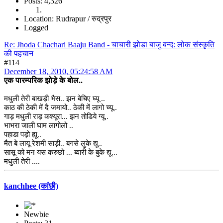
Posts: 4,326
Location: Rudrapur / रुद्रपुर
Logged
Re: Jhoda Chachari Baaju Band - चाचारी झोडा बाजु बन्द: लोक संस्कृति
की पहचान
#114
December 18, 2010, 05:24:58 AM
एक पारम्परिक झोड़े के बोल..
मधुली तेरी बाखड़ी भैस.. झन बेचिए घ्यू ..
काठ की ठेकी में दै जमायो.. ठेकी में लागो च्यू..
गाड़ मधुली राड़ कश्यूरा... झन तोडिये ग्यू..
भाभरा जाली घाम लागोलो ..
पहाडा पड़ो ह्यू..
मैत बे लायू रेशमी साड़ी.. बगसे लुके द्यू..
सासू को मन यस करुछो ... ब्वारी के बुके द्यू...
मधुली तेरी ....
kanchhee (कांछी)
Newbie