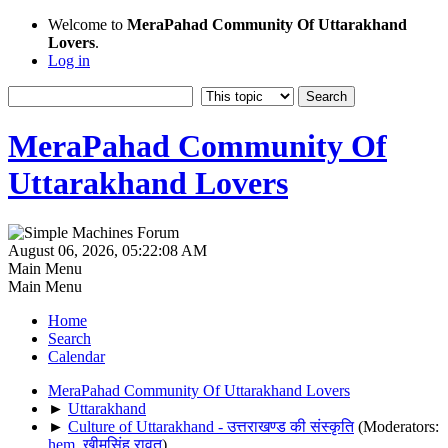
Welcome to
MeraPahad Community Of Uttarakhand
Lovers
.
Log in
MeraPahad Community Of
Uttarakhand Lovers
August 06, 2026, 05:22:08 AM
Main Menu
Main Menu
Home
Search
Calendar
MeraPahad Community Of Uttarakhand Lovers
►
Uttarakhand
►
Culture of Uttarakhand - उत्तराखण्ड की संस्कृति
(Moderators:
hem
,
खीमसिंह रावत
)