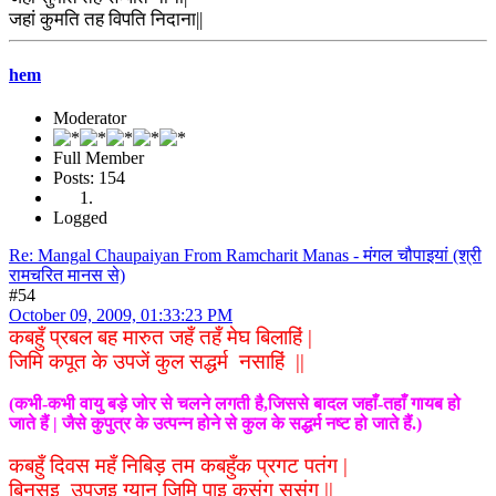
जहां कुमति तह विपति निदाना||
hem
Moderator
Full Member
Posts: 154
Logged
Re: Mangal Chaupaiyan From Ramcharit Manas - मंगल चौपाइयां (श्री
रामचरित मानस से)
#54
October 09, 2009, 01:33:23 PM
कबहुँ प्रबल बह मारुत जहँ तहँ मेघ बिलाहिं |
जिमि कपूत के उपजें कुल सद्धर्म नसाहिं ||
(कभी-कभी वायु बड़े जोर से चलने लगती है,जिससे बादल जहाँ-तहाँ गायब हो
जाते हैं | जैसे कुपुत्र के उत्पन्न होने से कुल के सद्धर्म नष्ट हो जाते हैं.)
कबहुँ दिवस महँ निबिड़ तम कबहुँक प्रगट पतंग |
बिनसइ उपजइ ग्यान जिमि पाइ कुसंग सुसंग ||