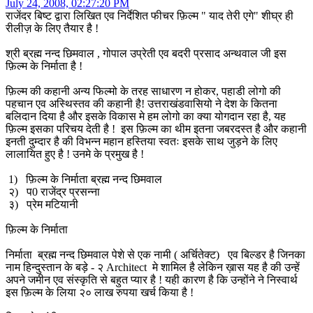
July 24, 2008, 02:27:20 PM
राजेंदर बिष्ट द्वारा लिखित एव निर्देशित फीचर फ़िल्म " याद तेरी एगे" शीघ्र ही
रीलीज़ के लिए तैयार है !
श्री ब्रह्म नन्द छिमवाल , गोपाल उप्रेती एव बदरी प्रसाद अन्थवाल जी इस
फ़िल्म के निर्माता है !
फ़िल्म की कहानी अन्य फिल्मो के तरह साधारण न होकर, पहाडी लोगो की
पहचान एव अस्थिस्तव की कहानी है! उत्तराखंडवासियो ने देश के कितना
बलिदान दिया है और इसके विकास मे हम लोगो का क्या योगदान रहा है, यह
फ़िल्म इसका परिचय देती है ! इस फ़िल्म का थीम इतना जबरदस्त है और कहानी
इनती दुम्दार है की विभन्न महान हस्तिया स्वतः इसके साथ जुड़ने के लिए
लालायित हुए है ! उनमे के प्रमुख है !
1) फ़िल्म के निर्माता ब्रह्म नन्द छिमवाल
२) प0 राजेंद्र प्रसन्ना
३) प्रेम मटियानी
फ़िल्म के निर्माता
निर्माता ब्रह्म नन्द छिमवाल पेशे से एक नामी ( अर्चितेक्ट) एव बिल्डर है जिनका
नाम हिन्दुस्तान के बड़े - २ Architect मे शामिल है लेकिन ख़ास यह है की उन्हें
अपने जमीन एव संस्कृति से बहुत प्यार है ! यही कारण है कि उन्होंने ने निस्वार्थ
इस फ़िल्म के लिया २० लाख रुपया खर्च किया है !