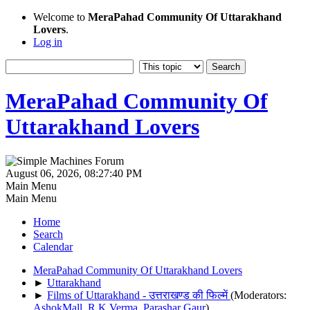
Welcome to
MeraPahad Community Of Uttarakhand
Lovers
.
Log in
MeraPahad Community Of
Uttarakhand Lovers
August 06, 2026, 08:27:40 PM
Main Menu
Main Menu
Home
Search
Calendar
MeraPahad Community Of Uttarakhand Lovers
►
Uttarakhand
►
Films of Uttarakhand - उत्तराखण्ड की फिल्में
(Moderators:
AshokMall
,
R.K.Verma
,
Parashar Gaur
)