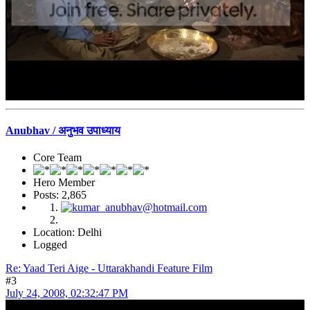
Anubhav / अनुभव उपाध्याय
Core Team
Hero Member
Posts: 2,865
Location: Delhi
Logged
Re: Yaad Teri Aige - Uttarakhandi Feature Film
#3
July 24, 2008, 02:32:47 PM