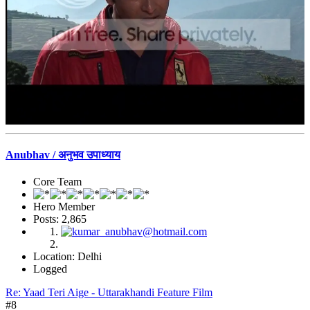
Anubhav / अनुभव उपाध्याय
Core Team
Hero Member
Posts: 2,865
Location: Delhi
Logged
Re: Yaad Teri Aige - Uttarakhandi Feature Film
#8