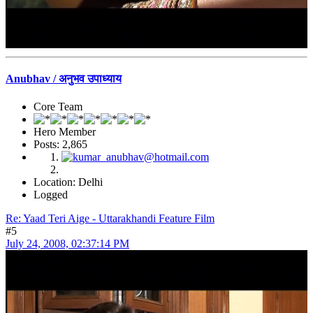
Anubhav / अनुभव उपाध्याय
Core Team
Hero Member
Posts: 2,865
Location: Delhi
Logged
Re: Yaad Teri Aige - Uttarakhandi Feature Film
#5
July 24, 2008, 02:37:14 PM