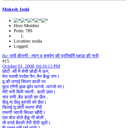
Mukesh Joshi
Hero Member
Posts: 789
Location: noida
Logged
Re: रामी बौराणी : त्याग व समर्पण की प्रतिमूर्ति पहाङ की नारी
#15
October 01, 2008, 04:10:13 PM
छोटी -सी मै सेयी छोड़ी मै ऊन,
मेरा स्वामी परदेश गैन ,मैन कैकू रुण l
वू की लगाई सिंलग डाली पर
फूल एगैनी झक झोर फांग्यो -फांग्यो पर l
मेरी यनी बिती ज्वानी , बाली उमर l
चल रामी ,बैठ डाली का छैल ,
छैलू मा छैलू बुरांसी को छैल l
किलई तू छोरी यथगा रौंदी
तरूणी ज्वानी बिरथा खौंदी l
एक बोल बोले हैकू नी बोली ,
त्वै दगडे बैठली तेरी दीदी भूली l
कै मुखन इनी छुई लांदो ?