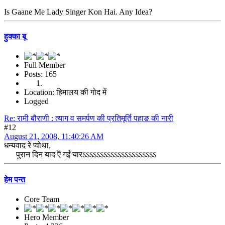
Is Gaane Me Lady Singer Kon Hai. Any Idea?
हुक्का बू
Full Member
Posts: 165
Location: हिमालय की गोद में
Logged
Re: रामी बौराणी : त्याग व समर्पण की प्रतिमूर्ति पहाङ की नारी
#12
August 21, 2008, 11:40:26 AM
धन्यवाद रे प्वोथा,
पुरान दिन याद ऎ गईं यारऽऽऽऽऽऽऽऽऽऽऽऽऽऽऽऽऽऽऽऽऽ
हेम पन्त
Core Team
Hero Member