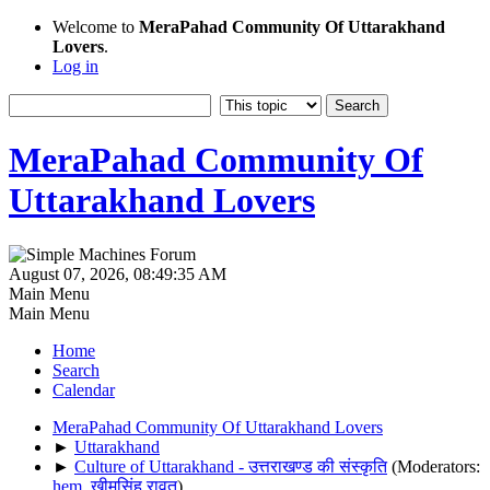
Welcome to
MeraPahad Community Of Uttarakhand
Lovers
.
Log in
MeraPahad Community Of
Uttarakhand Lovers
August 07, 2026, 08:49:35 AM
Main Menu
Main Menu
Home
Search
Calendar
MeraPahad Community Of Uttarakhand Lovers
►
Uttarakhand
►
Culture of Uttarakhand - उत्तराखण्ड की संस्कृति
(Moderators:
hem
,
खीमसिंह रावत
)