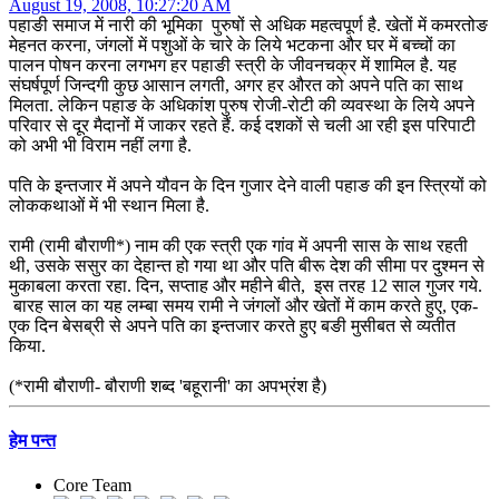
August 19, 2008, 10:27:20 AM
पहाङी समाज में नारी की भूमिका पुरुषों से अधिक महत्वपूर्ण है. खेतों में कमरतोङ
मेहनत करना, जंगलों में पशुओं के चारे के लिये भटकना और घर में बच्चों का
पालन पोषन करना लगभग हर पहाङी स्त्री के जीवनचक्र में शामिल है. यह
संघर्षपूर्ण जिन्दगी कुछ आसान लगती, अगर हर औरत को अपने पति का साथ
मिलता. लेकिन पहाङ के अधिकांश पुरुष रोजी-रोटी की व्यवस्था के लिये अपने
परिवार से दूर मैदानों में जाकर रहते हैं. कई दशकों से चली आ रही इस परिपाटी
को अभी भी विराम नहीं लगा है.
पति के इन्तजार में अपने यौवन के दिन गुजार देने वाली पहाङ की इन स्त्रियों को
लोककथाओं में भी स्थान मिला है.
रामी (रामी बौराणी*) नाम की एक स्त्री एक गांव में अपनी सास के साथ रहती
थी, उसके ससुर का देहान्त हो गया था और पति बीरू देश की सीमा पर दुश्मन से
मुकाबला करता रहा. दिन, सप्ताह और महीने बीते, इस तरह 12 साल गुजर गये.
बारह साल का यह लम्बा समय रामी ने जंगलों और खेतों में काम करते हुए, एक-
एक दिन बेसब्री से अपने पति का इन्तजार करते हुए बङी मुसीबत से व्यतीत
किया.
(*रामी बौराणी- बौराणी शब्द 'बहूरानी' का अपभ्रंश है)
हेम पन्त
Core Team