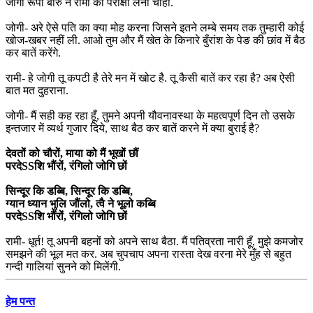
जोगी रूपी बीरु ने रामी की परीक्षा लेनी चाही.
जोगी- अरे ऐसे पति का क्या मोह करना जिसने इतने लम्बे समय तक तुम्हारी कोई
खोज-खबर नहीं ली. आओ तुम और मैं खेत के किनारे बुँरांश के पेङ की छांव में बैठ
कर बातें करेंगे.
रामी- हे जोगी तू कपटी है तेरे मन में खोट है. तू कैसी बातें कर रहा है? अब ऐसी
बात मत दुहराना.
जोगी- मैं सही कह रहा हूँ, तुमने अपनी यौवनावस्था के महत्वपूर्ण दिन तो उसके
इन्तजार में व्यर्थ गुजार दिये, साथ बैठ कर बातें करने में क्या बुराई है?
देवतों को चौरों, माया को मैं भूखों छौं
परदेSSशि भौंरों, रंगिलो जोगि छों
सिन्दूर कि डब्बि, सिन्दूर कि डब्बि,
ग्यान ध्यान भुलि जौंलो, त्वै ने भूलो कब्बि
परदेSSशि भौंरों, रंगिलो जोगि छों
रामी- धूर्त! तू अपनी बहनों को अपने साथ बैठा. मैं पतिव्रता नारी हूँ, मुझे कमजोर
समझने की भूल मत कर. अब चुपचाप अपना रास्ता देख वरना मेरे मुँह से बहुत
गन्दी गालियां सुनने को मिलेंगी.
हेम पन्त