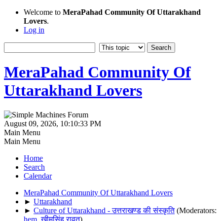
Welcome to
MeraPahad Community Of Uttarakhand
Lovers
.
Log in
MeraPahad Community Of
Uttarakhand Lovers
August 09, 2026, 10:10:33 PM
Main Menu
Main Menu
Home
Search
Calendar
MeraPahad Community Of Uttarakhand Lovers
►
Uttarakhand
►
Culture of Uttarakhand - उत्तराखण्ड की संस्कृति
(Moderators:
hem
,
खीमसिंह रावत
)