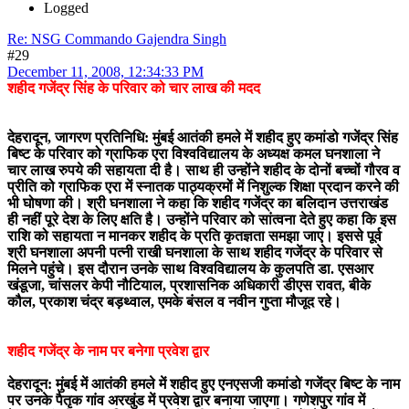
Logged
Re: NSG Commando Gajendra Singh
#29
December 11, 2008, 12:34:33 PM
शहीद गजेंद्र सिंह के परिवार को चार लाख की मदद
देहरादून, जागरण प्रतिनिधि: मुंबई आतंकी हमले में शहीद हुए कमांडो गजेंद्र सिंह
बिष्ट के परिवार को ग्राफिक एरा विश्वविद्यालय के अध्यक्ष कमल घनशाला ने
चार लाख रुपये की सहायता दी है। साथ ही उन्होंने शहीद के दोनों बच्चों गौरव व
प्रीति को ग्राफिक एरा में स्नातक पाठ्यक्रमों में निशुल्क शिक्षा प्रदान करने की
भी घोषणा की। श्री घनशाला ने कहा कि शहीद गजेंद्र का बलिदान उत्तराखंड
ही नहीं पूरे देश के लिए क्षति है। उन्होंने परिवार को सांत्वना देते हुए कहा कि इस
राशि को सहायता न मानकर शहीद के प्रति कृतज्ञता समझा जाए। इससे पूर्व
श्री घनशाला अपनी पत्नी राखी घनशाला के साथ शहीद गजेंद्र के परिवार से
मिलने पहुंचे। इस दौरान उनके साथ विश्वविद्यालय के कुलपति डा. एसआर
खंडूजा, चांसलर केपी नौटियाल, प्रशासनिक अधिकारी डीएस रावत, बीके
कौल, प्रकाश चंद्र बड़थ्वाल, एमके बंसल व नवीन गुप्ता मौजूद रहे।
शहीद गजेंद्र के नाम पर बनेगा प्रवेश द्वार
देहरादून: मुंबई में आतंकी हमले में शहीद हुए एनएसजी कमांडो गजेंद्र बिष्ट के नाम
पर उनके पैतृक गांव अरखुंड में प्रवेश द्वार बनाया जाएगा। गणेशपुर गांव में