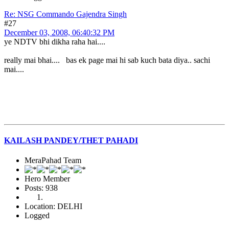
Re: NSG Commando Gajendra Singh
#27
December 03, 2008, 06:40:32 PM
ye NDTV bhi dikha raha hai....
really mai bhai.... bas ek page mai hi sab kuch bata diya.. sachi
mai....
KAILASH PANDEY/THET PAHADI
MeraPahad Team
Hero Member
Posts: 938
Location: DELHI
Logged