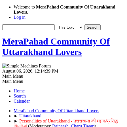
Welcome to
MeraPahad Community Of Uttarakhand
Lovers
.
Log in
MeraPahad Community Of
Uttarakhand Lovers
August 06, 2026, 12:14:39 PM
Main Menu
Main Menu
Home
Search
Calendar
MeraPahad Community Of Uttarakhand Lovers
►
Uttarakhand
►
Personalities of Uttarakhand - उत्तराखण्ड की महान/प्रसिद्ध
विभूतियां
(Moderators:
Rajneesh
,
Charu Tiwari
)