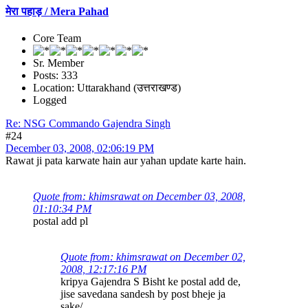
मेरा पहाड़ / Mera Pahad
Core Team
Sr. Member
Posts: 333
Location: Uttarakhand (उत्तराखण्ड)
Logged
Re: NSG Commando Gajendra Singh
#24
December 03, 2008, 02:06:19 PM
Rawat ji pata karwate hain aur yahan update karte hain.
Quote from: khimsrawat on December 03, 2008,
01:10:34 PM
postal add pl
Quote from: khimsrawat on December 02,
2008, 12:17:16 PM
kripya Gajendra S Bisht ke postal add de,
jise savedana sandesh by post bheje ja
sake/