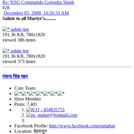
Re: NSG Commando Gajendra Singh
#28
December 05, 2008, 10:26:33 AM
Salute to all Martyr's.........
salute.jpg
191.36 KB, 780x1820
viewed 386 times
salute.jpg
191.36 KB, 780x1820
viewed 373 times
पंकज सिंह महर
Core Team
Hero Member
Posts: 7,401
Facebook Profile:
http://www.facebook.com/psmahar
Location: देहरादून