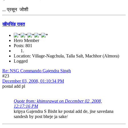
... प्रसून जोशी
खीमसिंह रावत
Hero Member
Posts: 801
Location: Village-Nagchula, Talla Salt, Machhor (Almora)
Logged
Re: NSG Commando Gajendra Singh
#23
December 03, 2008, 01:10:34 PM
postal add pl
Quote from: khimsrawat on December 02, 2008,
12:17:16 PM
kripya Gajendra S Bisht ke postal add de, jise savedana
sandesh by post bheje ja sake/