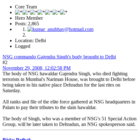
Core Team
Hero Member
Posts: 2,865
Location: Delhi
Logged
NSG commando Gajendra Singh's body brought to Delhi
#2
November 29, 2008, 12:02:58 PM
The body of NSG hawaldar Gajendra Singh, who died fighting
terrorists in Mumbai's Nariman House, was brought to Delhi before
being taken to his native place Dehradun for the last rites on
Saturday.
All ranks and file of the elite force gathered at NSG headquarters in
Palam to pay their tributes to the slain hawaldar.
The body of Singh, who was a member of NSG's 51 Special Action
Group, will be later taken to Dehradun, an NSG spokesperson said.
Risky Pathak