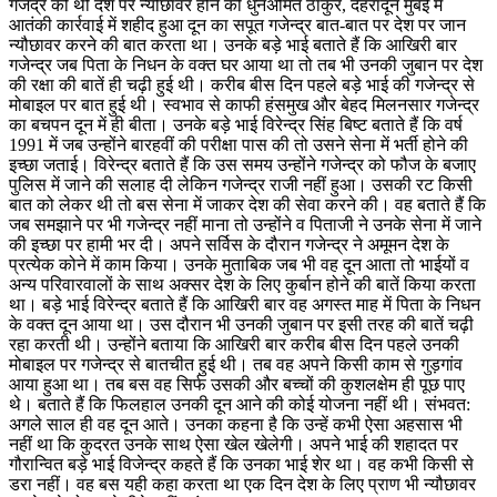
गजेंद्र को थी देश पर न्योछावर होने की धुनअमित ठाकुर, देहरादून मुंबई में
आतंकी कार्रवाई में शहीद हुआ दून का सपूत गजेन्द्र बात-बात पर देश पर जान
न्यौछावर करने की बात करता था। उनके बड़े भाई बताते हैं कि आखिरी बार
गजेन्द्र जब पिता के निधन के वक्त घर आया था तो तब भी उनकी जुबान पर देश
की रक्षा की बातें ही चढ़ी हुई थी। करीब बीस दिन पहले बड़े भाई की गजेन्द्र से
मोबाइल पर बात हुई थी। स्वभाव से काफी हंसमुख और बेहद मिलनसार गजेन्द्र
का बचपन दून में ही बीता। उनके बड़े भाई विरेन्द्र सिंह बिष्ट बताते हैं कि वर्ष
1991 में जब उन्होंने बारहवीं की परीक्षा पास की तो उसने सेना में भर्ती होने की
इच्छा जताई। विरेन्द्र बताते हैं कि उस समय उन्होंने गजेन्द्र को फौज के बजाए
पुलिस में जाने की सलाह दी लेकिन गजेन्द्र राजी नहीं हुआ। उसकी रट किसी
बात को लेकर थी तो बस सेना में जाकर देश की सेवा करने की। वह बताते हैं कि
जब समझाने पर भी गजेन्द्र नहीं माना तो उन्होंने व पिताजी ने उनके सेना में जाने
की इच्छा पर हामी भर दी। अपने सर्विस के दौरान गजेन्द्र ने अमूमन देश के
प्रत्येक कोने में काम किया। उनके मुताबिक जब भी वह दून आता तो भाईयों व
अन्य परिवारवालों के साथ अक्सर देश के लिए कुर्बान होने की बातें किया करता
था। बड़े भाई विरेन्द्र बताते हैं कि आखिरी बार वह अगस्त माह में पिता के निधन
के वक्त दून आया था। उस दौरान भी उनकी जुबान पर इसी तरह की बातें चढ़ी
रहा करती थी। उन्होंने बताया कि आखिरी बार करीब बीस दिन पहले उनकी
मोबाइल पर गजेन्द्र से बातचीत हुई थी। तब वह अपने किसी काम से गुड़गांव
आया हुआ था। तब बस वह सिर्फ उसकी और बच्चों की कुशलक्षेम ही पूछ पाए
थे। बताते हैं कि फिलहाल उनकी दून आने की कोई योजना नहीं थी। संभवत:
अगले साल ही वह दून आते। उनका कहना है कि उन्हें कभी ऐसा अहसास भी
नहीं था कि कुदरत उनके साथ ऐसा खेल खेलेगी। अपने भाई की शहादत पर
गौरान्वित बड़े भाई विजेन्द्र कहते हैं कि उनका भाई शेर था। वह कभी किसी से
डरा नहीं। वह बस यही कहा करता था एक दिन देश के लिए प्राण भी न्यौछावर