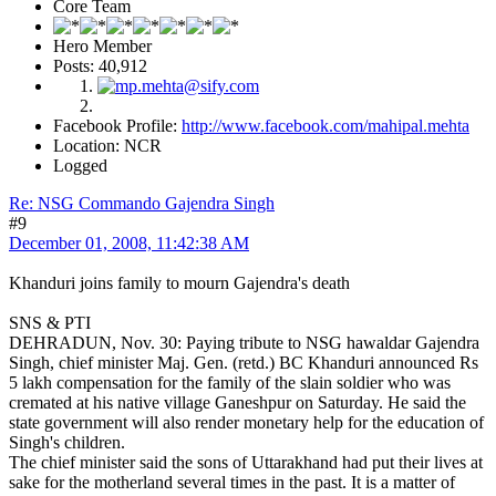
Core Team
Hero Member
Posts: 40,912
Facebook Profile:
http://www.facebook.com/mahipal.mehta
Location: NCR
Logged
Re: NSG Commando Gajendra Singh
#9
December 01, 2008, 11:42:38 AM
Khanduri joins family to mourn Gajendra's death
SNS & PTI
DEHRADUN, Nov. 30: Paying tribute to NSG hawaldar Gajendra
Singh, chief minister Maj. Gen. (retd.) BC Khanduri announced Rs
5 lakh compensation for the family of the slain soldier who was
cremated at his native village Ganeshpur on Saturday. He said the
state government will also render monetary help for the education of
Singh's children.
The chief minister said the sons of Uttarakhand had put their lives at
sake for the motherland several times in the past. It is a matter of