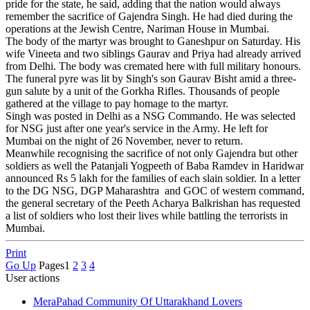
pride for the state, he said, adding that the nation would always
remember the sacrifice of Gajendra Singh. He had died during the
operations at the Jewish Centre, Nariman House in Mumbai.
The body of the martyr was brought to Ganeshpur on Saturday. His
wife Vineeta and two siblings Gaurav and Priya had already arrived
from Delhi. The body was cremated here with full military honours.
The funeral pyre was lit by Singh's son Gaurav Bisht amid a three-
gun salute by a unit of the Gorkha Rifles. Thousands of people
gathered at the village to pay homage to the martyr.
Singh was posted in Delhi as a NSG Commando. He was selected
for NSG just after one year's service in the Army. He left for
Mumbai on the night of 26 November, never to return.
Meanwhile recognising the sacrifice of not only Gajendra but other
soldiers as well the Patanjali Yogpeeth of Baba Ramdev in Haridwar
announced Rs 5 lakh for the families of each slain soldier. In a letter
to the DG NSG, DGP Maharashtra and GOC of western command,
the general secretary of the Peeth Acharya Balkrishan has requested
a list of soldiers who lost their lives while battling the terrorists in
Mumbai.
Print
Go Up
Pages
1
2
3
4
User actions
MeraPahad Community Of Uttarakhand Lovers