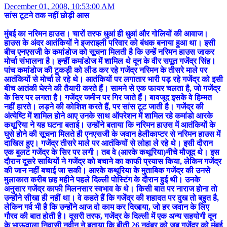
December 01, 2008, 10:53:00 AM
सांस टूटने तक नहीं छोड़ी आस
मुंबई का नरिमन हाउस। चारों तरफ धुआं ही धुआं और गोलियों की आवाज।
हाउस के अंदर आतंकियों ने इजराइली परिवार को बंधक बनाया हुआ था। इसी
बीच एनएसजी के कमांडोज को सूचना मिलती है कि उन्हें नरिमन हाउस जाकर
मोर्चा संभालना है। इन्हीं कमांडोज में शामिल थे दून के वीर सपूत गजेंद्र सिंह।
पांच कमांडोज की टुकड़ी को लीड कर रहे गजेंद्र नरिमन के तीसरे माले पर
आतंकियों से मोर्चा ले रहे थे। आतंकियों पर लगातार भारी पड़ रहे गजेंद्र को इसी
बीच आतंकी घेरने की तैयारी करते हैं। सामने से एक फायर चलता है, जो गजेंद्र
के सिर पर लगता है। गजेंद्र जमीन पर गिर जाते हैं। बावजूद इसके वे हिम्मत
नहीं हारते। लड़ने की कोशिश करते हैं, पर सांस टूट जाती है। गजेंद्र की
अंत्येष्टि में शामिल होने आए उनके साथ ऑपरेशन में शामिल रहे कमांडो आरके
कथूरिया ने यह घटना बताई। उन्होंने बताया कि नरिमन हाउस में आतंकियों के
घुसे होने की सूचना मिलते ही एनएसजी के जवान हेलीकाप्टर से नरिमन हाउस में
दाखिल हुए। गजेंद्र तीसरे माले पर आतंकियों से लोहा ले रहे थे। इसी दौरान
एक बुलट गजेंद्र के सिर पर लगी। तब वे (आरके कथूरिया)नीचे मौजूद थे। इस
दौरान दूसरे साथियों ने गजेंद्र को बचाने का काफी प्रयास किया, लेकिन गजेंद्र
की जान नहीं बचाई जा सकी। आरके कथूरिया के मुताबिक गजेंद्र की उनसे
मुलाकात करीब छह महीने पहले दिल्ली पोस्टिंग के दौरान हुई थी। उनके
अनुसार गजेंद्र काफी मिलनसार स्वभाव के थे। किसी बात पर नाराज होना तो
उन्होंने सीखा ही नहीं था। वे कहते हैं कि गजेंद्र की शहादत पर दुख तो बहुत है,
लेकिन गर्व भी है कि उन्होंने आज वो काम कर दिखाया, जो हर जवान के लिए
गौरव की बात होती है। दूसरी तरफ, गजेंद्र के दिल्ली में एक अन्य सहयोगी दून
के भाऊवाला निवासी नवीन ने बताया कि बीती 26 नवंबर को जब गजेंद्र को मुंबई