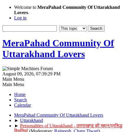
Welcome to
MeraPahad Community Of Uttarakhand
Lovers
.
Log in
MeraPahad Community Of
Uttarakhand Lovers
August 09, 2026, 07:39:29 PM
Main Menu
Main Menu
Home
Search
Calendar
MeraPahad Community Of Uttarakhand Lovers
►
Uttarakhand
►
Personalities of Uttarakhand - उत्तराखण्ड की महान/प्रसिद्ध
विभूतियां
(Moderators:
Rajneesh
,
Charu Tiwari
)