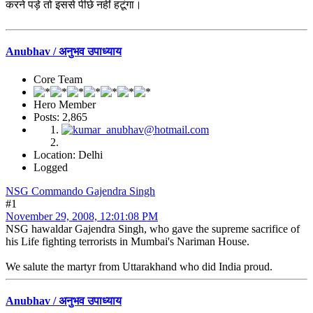
करने पड़े तो इससे पीछे नहीं हटूंगा।
Anubhav / अनुभव उपाध्याय
Core Team
Hero Member
Posts: 2,865
Location: Delhi
Logged
NSG Commando Gajendra Singh
#1
November 29, 2008, 12:01:08 PM
NSG hawaldar Gajendra Singh, who gave the supreme sacrifice of
his Life fighting terrorists in Mumbai's Nariman House.
We salute the martyr from Uttarakhand who did India proud.
Anubhav / अनुभव उपाध्याय