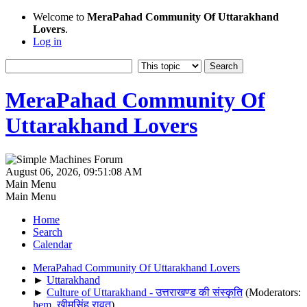
Welcome to
MeraPahad Community Of Uttarakhand
Lovers
.
Log in
MeraPahad Community Of
Uttarakhand Lovers
August 06, 2026, 09:51:08 AM
Main Menu
Main Menu
Home
Search
Calendar
MeraPahad Community Of Uttarakhand Lovers
►
Uttarakhand
►
Culture of Uttarakhand - उत्तराखण्ड की संस्कृति
(Moderators:
hem
,
खीमसिंह रावत
)