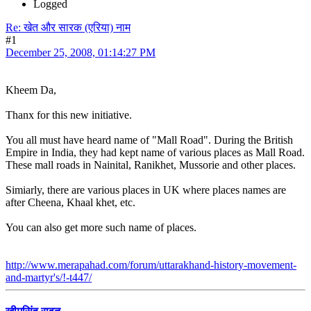
Logged
Re: खेत और सारक (एरिया) नाम
#1
December 25, 2008, 01:14:27 PM
Kheem Da,
Thanx for this new initiative.
You all must have heard name of "Mall Road". During the British
Empire in India, they had kept name of various places as Mall Road.
These mall roads in Nainital, Ranikhet, Mussorie and other places.
Simiarly, there are various places in UK where places names are
after Cheena, Khaal khet, etc.
You can also get more such name of places.
http://www.merapahad.com/forum/uttarakhand-history-movement-
and-martyr's/!-t447/