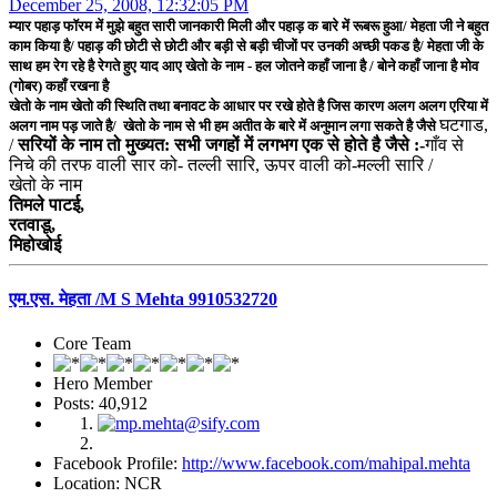
December 25, 2008, 12:32:05 PM
म्यार पहाड़ फॉरम में मुझे बहुत सारी जानकारी मिली और पहाड़ क बारे में रूबरू हुआ/ मेहता जी ने बहुत
काम किया है/ पहाड़ की छोटी से छोटी और बड़ी से बड़ी चीजों पर उनकी अच्छी पकड है/ मेहता जी के
साथ हम रेग रहे है रेगते हुए याद आए खेतो के नाम - हल जोतने कहाँ जाना है / बोने कहाँ जाना है मोव
(गोबर) कहाँ रखना है
खेतो के नाम खेतो की स्थिति तथा बनावट के आधार पर रखे होते है जिस कारण अलग अलग एरिया में
घटगाड,
अलग नाम पड़ जाते है/ खेतो के नाम से भी हम अतीत के बारे में अनुमान लगा सकते है जैसे
/
सरियों के नाम तो मुख्यत: सभी जगहों में लगभग एक से होते है जैसे :-
गाँव से
निचे की तरफ वाली सार को- तल्ली सारि, ऊपर वाली को-मल्ली सारि /
खेतो के नाम
तिमले पाटई,
रतवाडू,
मिहोखोई
एम.एस. मेहता /M S Mehta 9910532720
Core Team
Hero Member
Posts: 40,912
Facebook Profile:
http://www.facebook.com/mahipal.mehta
Location: NCR