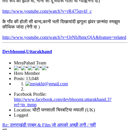
तेरा रूप की झौल मा, नौनी सी दू मयारू गौली भी ग्याइ(नेगी दा)
http://www.youtube.com/watch?v=rR475qv4J_c
कै गाँव की होली सी बान्द,कानी भली दिखायांदी झगुला झंवर छान्मंदा रुमझुम
कौथिक जांदा (नेगी दा )
http://www.youtube.com/watch?v=OrNbJhmcQlA&feature=related
Devbhoomi,Uttarakhand
MeraPahad Team
Hero Member
Posts: 13,048
Facebook Profile:
http://www.facebook.com/devbhoomi.uttarakhand.3?
ref=tn_tnmn
Location: घोंटी घनसाली चिरबटिया मयाली (UK)
Logged
Re: उत्तराखंडी एल्बम & Film जो आपको अच्छी लगी / नहीं