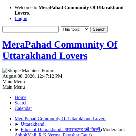
Welcome to
MeraPahad Community Of Uttarakhand
Lovers
.
Log in
MeraPahad Community Of
Uttarakhand Lovers
August 08, 2026, 12:47:12 PM
Main Menu
Main Menu
Home
Search
Calendar
MeraPahad Community Of Uttarakhand Lovers
►
Uttarakhand
►
Films of Uttarakhand - उत्तराखण्ड की फिल्में
(Moderators:
AshokMall
,
R.K.Verma
,
Parashar Gaur
)