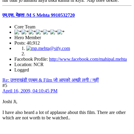
har baar jo aanand aaya uska kahna hi kiya. Aap bhee dekhe.
एम.एस. मेहता /M S Mehta 9910532720
Core Team
Hero Member
Posts: 40,912
Facebook Profile:
http://www.facebook.com/mahipal.mehta
Location: NCR
Logged
Re: उत्तराखंडी एल्बम & Film जो आपको अच्छी लगी / नहीं
#5
April 16, 2009, 04:10:45 PM
Joshi Ji,
I have also heard a lot of applause about this film. There are other
which are not worth to be watched..