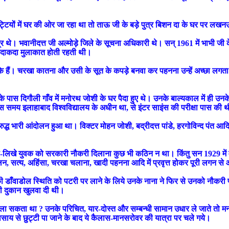
छुट्टियों में घर की ओर जा रहा था तो ताऊ जी के बड़े पुत्र बिशन दा के घर पर लख
र थे। भवानीदत्त जी अल्मोड़े जिले के सूचना अधिकारी थे। सन् 1961 में भाभी जी क
 यदाकदा मुलाकात होती रहती थी।
 रह चुके हैं। चरखा कातना और उसी के सूत के कपड़े बनवा कर पहनना उन्हें अच्छा लगत
े पास दिगौली गाँव में मनोरथ जोशी के घर पैदा हुए थे। उनके बाल्यकाल में ही उनके
 जो उस समय इलाहाबाद विश्वविद्यालय के अधीन था, से इंटर साइंस की परीक्षा पास की 
रुद्ध भारी आंदोलन हुआ था। विक्टर मोहन जोशी, बद्रीदत्त पांडे, हरगोविन्द पंत आदि
-लिखे युवक को सरकारी नौकरी दिलाना कुछ भी कठिन न था। किंतु सन 1929 में महा
ोलन, सत्य, अहिंसा, चरखा चलाना, खादी पहनना आदि में प्रवृत्त होकर पूरी लगन से
ी डाँवाडोल स्थिति को पटरी पर लाने के लिये उनके नाना ने फिर से उनको नौकरी
की दुकान खुलवा दी थी।
कता था ? उनके परिचित, यार-दोस्त और सम्बन्धी सामान उधार ले जाते तो मना कर
वसाय से छुट्टी पा जाने के बाद ये कैलास-मानसरोवर की यात्रा पर चले गये।