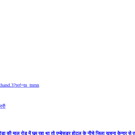
khand.3?ref=tn_tnmn
ारी
्मोड़ा की माल रोड में घूम रहा था तो एम्बेसडर होटल के नीचे जिला सूचना केन्द्र से