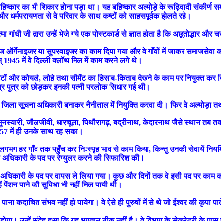
कार का भी शिकार होना पड़ा था। यह बहिष्कार अल्मोड़े के रूढ़िवादी संकीर्ण समा
र धर्मपरायणता से वे परिवार के साथ कष्टों को साहसपूर्वक झेलते रहे।
 जी द्वारा उन्हें भेजे गये एक पोस्टकार्ड से ज्ञात होता है कि अछूतोद्धार और चर्
त विलेज ऑर्गेनाइजर या सुपरवाइजर का काम दिया गया और वे गाँवों में जाकर समाजस
945 में वे दिल्ली क्लॉथ मिल में काम करने लगे थे।
्टों और कोयले, लोहे तथा सीमेंट का हिसाब-किताब देखने के काम पर नियुक्त कर दि
त्र पुत्र को छोड़कर इनकी पत्नी परलोक सिधार गई थी।
 पहला जिला सूचना अधिकारी बनाकर नैनीताल में नियुक्ति करवा दी। फिर वे अल्मोड़ा तथ
। मुनस्यारी, जौलजीवी, धारचूला, पिथौरागढ़, बद्रीनाथ, केदारनाथ जैसे स्थान तब 
6-57 में ही उनके साथ रह सका।
लगभग हर गाँव तक पहुँच कर निःस्पृह भाव से काम किया, किन्तु उनकी सेवायें नियमित 
 अधिकारी के पद पर रेग्युलर करने की सिफारिश की।
अधिकारी के पद पर वापस ले लिया गया। कुछ और दिनों तक वे इसी पद पर काम करते 
ें पेंशन पाने की सुविधा भी नहीं मिल पायी थी।
 कदाचित संभव नहीं हो पायेगा। वे ऐसे ही पुरुषों में से थे जो ईश्वर की कृपा पाते 
 होगा। उन्हें संदेह हुआ कि यह भुगतान ठीक नहीं है। वे विभाग के सेक्रेटरी के प