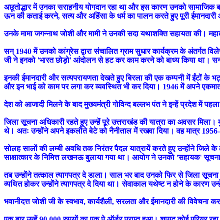
अछूतोद्धार में उनका सराहनीय योगदान रहा था और इस कारण उनको सामाजिक बहिष्
ऊन की कताई करने, सत्य और अहिंसा के धर्म का पालन करते हुए पूरी ईमानदारी औ
उनके मामा जगन्नाथ जोशी और मामी ने उनकी सदा यथाशक्ति सहायता की। महात्मा गांधी
सन् 1940 में उनको कांग्रेस द्वारा संचालित ग्राम सुधार कार्यक्रम के अंतर्ग
जी ने इनको 'भारत छोड़ो' आंदोलन से हट कर काम करने को बाध्य किया था। सन् 1
इनकी ईमानदारी और सत्यपरायणता देखते हुए बिरला की एक कम्पनी में ईंटों के भट
और इन भाई को काम पर लगा कर व्यवस्थित भी कर दिया। 1946 में अपने एकमा
देश को आजादी मिलने के बाद मुख्यमंत्री गोविन्द बल्लभ पंत ने इन्हें प्रदेश में
जिला सूचना अधिकारी रहते हुए उन्हें पूरे उत्तराखंड की यात्रा का अवसर मिला
थे। अतः उन्होंने अपने इकलौते बेटे को नैनीताल में रखवा दिया। वह मात्र 195
सोलह सालों की लम्बी अवधि तक निरंतर पैदल यात्रायें करते हुए उन्होंने जिले के 
साक्षात्कार के निमित्त लखनऊ बुलाया गया था। आयोग ने उनको 'सहायक' सूचना
तब उन्होंने तत्काल त्यागपत्र दे डाला। साल भर बाद उनको फिर से जिला सूचना 
व्यथित होकर उन्होंने त्यागपत्र दे दिया था। सेवाकाल यथेष्ट न होने के कारण उन्ह
भवानीदत्त जोशी जी के स्वभाव, कार्यशैली, सरलता और ईमानदारी की विवेचना कर पाना
एक बार उन्हें 90,000 रुपयों का एक पे ऑर्डर प्राप्त हुआ। शायद कोई एरियर रहा