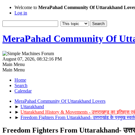
Welcome to
MeraPahad Community Of Uttarakhand Love
Log in
MeraPahad Community Of Utta
August 07, 2026, 08:32:16 PM
Main Menu
Main Menu
Home
Search
Calendar
MeraPahad Community Of Uttarakhand Lovers
►
Uttarakhand
►
Uttarakhand History & Movements - उत्तराखण्ड का इतिहास एव
►
Freedom Fighters From Uttarakhand- उत्तराखंड के प्रमुख स्वतंत
Freedom Fighters From Uttarakhand- उत्तराखंड