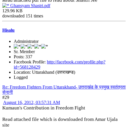
Read attached pdf file to read about Shastri Jee
Ghansyam Shastri.pdf
129.96 KB
downloaded 151 times
Hisalu
Administrator
Sr. Member
Posts: 337
Facebook Profile:
http://facebook.com/profile.php?
id=568128429
Location: Uttarakhand (उत्तराखण्ड)
Logged
Re: Freedom Fighters From Uttarakhand- उत्तराखंड के प्रमुख स्वतंत्रता
सेनानी
#29
August 16, 2012, 03:57:31 AM
Kumaun's Contribution in Freedom Fight
Read attached file which is downloaded from Amar Ujala
site