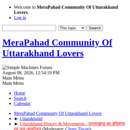
Welcome to
MeraPahad Community Of Uttarakhand
Lovers
.
Log in
MeraPahad Community Of
Uttarakhand Lovers
August 08, 2026, 12:54:19 PM
Main Menu
Main Menu
Home
Search
Calendar
MeraPahad Community Of Uttarakhand Lovers
►
Uttarakhand
►
Uttarakhand History & Movements - उत्तराखण्ड का इतिहास
एवं जन आन्दोलन
(Moderator:
Charu Tiwari
)