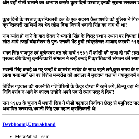
और वहाँ गोली चलाने का अभ्याश करते! कुछ दिनों पश्चात् इनकी सूचना सरकार क
कुछ दिनों के पश्चात् क्रन्तिकारी दल के एक सदस्य कैलाशपति को पुलिस ने गिरफ
क्रन्तिकारी साथियों का भेद खोल दिया जिसमें भवानी सिंह का नाम भी था!
नाम ग्यांत हो जाने के बाद सेकर ने भवानी सिंह के चित्र स्थान-स्थान पर चिपका 
लोट आये !जहाँ चंदार्शेखर से पुनः उनकी भेंट हुयी !चंद्रशेखर आजाद फरवरी १९३१
भगत सिंह राजगुरु एवं बुत्केस्वर दत को मार्च १९३१ मैं फांसी की सजा दी गयी 
प्रकट की!किन्तु क्रन्तिकारी संगठन ने उन्हें बम्बई मैं क्रांतिकारी संगठन की स्
भवानी सिंह बम्बई आ गए जन्हाँ वे कामरेड नरदेव के साथ रहने लगे,कुछ समय के पस्च
लाया गया!जहाँ उन पर विशेस मज्स्तेड की अदालर मैं मुकदमा चलाया गयामुकदमें की प
बिर्टिस गढ़वाल की राजनीति गतिविधियों के केंद्र दोग्डा मैं रहने लगे ,किन्तु व
निति पसंद न आने के कारण उन्होंने अपने पद से त्याग पत्र दे दिया!
सन १९६७ के चुनाव मैं भवानी सिंह ने पोडी गढ़वाल निर्वाचन छेत्र से पमुनिस्ट पार
अथापित करवाया,भवानी सिंह एक महान क्रांतिकारी थे!
Devbhoomi,Uttarakhand
MeraPahad Team