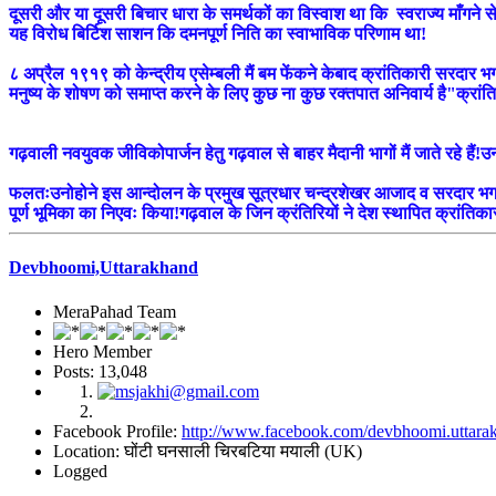
दूसरी और या दूसरी बिचार धारा के समर्थकों का विस्वाश था कि स्वराज्य माँगने से न
यह विरोध बिर्टिश साशन कि दमनपूर्ण निति का स्वाभाविक परिणाम था!
८ अप्रैल १९१९ को केन्द्रीय एसेम्बली मैं बम फेंकने केबाद क्रांतिकारी सरदार भगत
मनुष्य के शोषण को समाप्त करने के लिए कुछ ना कुछ रक्तपात अनिवार्य है"क्रां
गढ़वाली नवयुवक जीविकोपार्जन हेतु गढ़वाल से बाहर मैदानी भागों मैं जाते रहे हैं
फलतःउनोहोने इस आन्दोलन के प्रमुख सूत्रधार चन्द्रशेखर आजाद व सरदार भगत 
पूर्ण भूमिका का निएवः किया!गढ़वाल के जिन क्रंतिरियों ने देश स्थापित क्रांतिक
Devbhoomi,Uttarakhand
MeraPahad Team
Hero Member
Posts: 13,048
Facebook Profile:
http://www.facebook.com/devbhoomi.uttara
Location: घोंटी घनसाली चिरबटिया मयाली (UK)
Logged