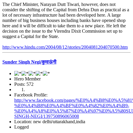
The Chief Minister, Narayan Dutt Tiwari, however, does not
consider the shifting of the Capital from Dehra Dun as practical as a
lot of necessary infrastructure had been developed here. A large
number of big business houses including banks have opened shop
here and it will be difficult to take them to a new place. He left the
decision on the issue to the Virendra Dixit Commission set up to
suggest a Capital for the State.
http://www.hindu.com/2004/08/12/stories/2004081204070500.htm
Sunder Singh Negi/कुमाऊंनी
Hero Member
Posts: 572
Facebook Profile:
http://www.facebook.com/pages/%E0%A4%B8%E0%
%E0%A4%B8%E0%A4%BF%E0%A4%82%E0%A4%B9-
%E0%A4%A8%E0%A5%87%E0%A4%97%E0%A5%80SU
SINGH-NEGI/139750896065008
Location: new delhi/uttarakhand,india
Logged