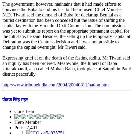
The government, however, maintains that it had made efforts to
convince the Baba to end his fast but he refused. Chief Minister
N.D. Tiwari said the demand of Baba for declaring Benital as a
tourist destination had been conceded but the issue of shifting the
capital lay with the Virendra Dixit Commission. The commission
was yet to submit its report on the appropriate permanent capital for
the hill state, he said. Besides, the setting up the temporary capital at
Dehradun was the Centre's decision and it was not possible to
change the capital overnight, Mr Tiwari said.
Expressing grief at on the death of the fasting sadhu, Mr Tiwari said
an inquiry has been ordered. Meanwhile, the funeral of Baba
Uttarakhandi, also called Mohan Baba, took place at Satpuli in Pauri
district peacefully.
http://www.tribuneindia.com/2004/20040811/nation.htm
पंकज सिंह महर
Core Team
Hero Member
Posts: 7,401