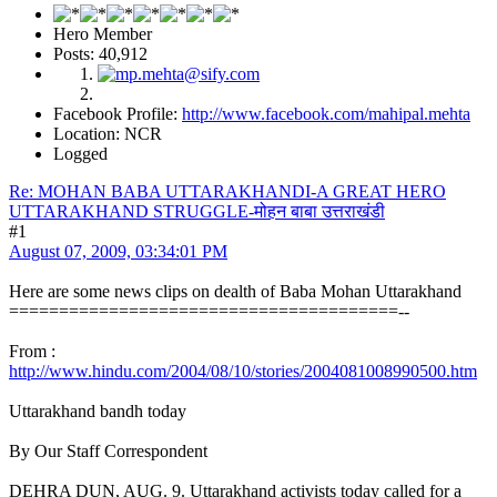
Hero Member
Posts: 40,912
Facebook Profile:
http://www.facebook.com/mahipal.mehta
Location: NCR
Logged
Re: MOHAN BABA UTTARAKHANDI-A GREAT HERO
UTTARAKHAND STRUGGLE-मोहन बाबा उत्तराखंडी
#1
August 07, 2009, 03:34:01 PM
Here are some news clips on dealth of Baba Mohan Uttarakhand
=======================================--
From :
http://www.hindu.com/2004/08/10/stories/2004081008990500.htm
Uttarakhand bandh today
By Our Staff Correspondent
DEHRA DUN, AUG. 9. Uttarakhand activists today called for a