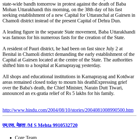
state-wide bandh tomorrow in protest against the death of Baba
Mohan Uttarakhandi this morning, on the 38th day of his fast
seeking establishment of a new Capital for Uttaranchal at Gairsen in
Chamoli district instead of the present Capital of Dehra Dun.
A leading figure in the separate State movement, Baba Uttarakhandi
was famous for his numerous fasts for the creation of the State.
A resident of Pauri district, he had been on fast since July 2 at
Benital in Chamoli district demanding the early establishment of the
Capital at Gairsen located at the centre of the State. The authorities
shifted him to a hospital at Karnaprayag yesterday.
All shops and educational institutions in Karnaprayag and Kotdwar
areas remained closed today to mourn his deathExpressing grief
over the Baba's death, the Chief Minister, Narain Dutt Tiwari,
announced an ex-gratia relief of Rs 5 lakhs for his family.
http://www.hindu.com/2004/08/10/stories/2004081008990500.htm
एम.एस. मेहता /M S Mehta 9910532720
Core Team