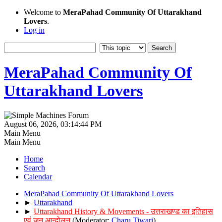
Welcome to
MeraPahad Community Of Uttarakhand
Lovers
.
Log in
MeraPahad Community Of
Uttarakhand Lovers
August 06, 2026, 03:14:44 PM
Main Menu
Main Menu
Home
Search
Calendar
MeraPahad Community Of Uttarakhand Lovers
►
Uttarakhand
►
Uttarakhand History & Movements - उत्तराखण्ड का इतिहास
एवं जन आन्दोलन
(Moderator:
Charu Tiwari
)