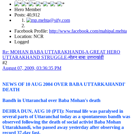
Hero Member
Posts: 40,912
Facebook Profile:
http://www.facebook.com/mahipal.mehta
Location: NCR
Logged
Re: MOHAN BABA UTTARAKHANDI-A GREAT HERO
UTTARAKHAND STRUGGLE-मोहन बाबा उत्तराखंडी
#2
August 07, 2009, 03:36:35 PM
NEWS OF 10 AUG 2004 OVER BABA UTTARKAHANDI'
DEATH
Bandh in Uttaranchal over Baba Mohan's death
DEHRA DUN, AUG 10 (PTI): Normal life was paralysed in
several parts of Uttaranchal today as a spontaneous bandh was
observed following the death of social activist Baba Mohan
Uttarakhandi, who passed away yesterday after observing a
record 37-day fast.