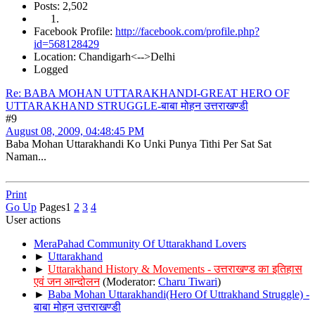
Posts: 2,502
Facebook Profile:
http://facebook.com/profile.php?
id=568128429
Location: Chandigarh<-->Delhi
Logged
Re: BABA MOHAN UTTARAKHANDI-GREAT HERO OF
UTTARAKHAND STRUGGLE-बाबा मोहन उत्तराखण्डी
#9
August 08, 2009, 04:48:45 PM
Baba Mohan Uttarakhandi Ko Unki Punya Tithi Per Sat Sat
Naman...
Print
Go Up
Pages
1
2
3
4
User actions
MeraPahad Community Of Uttarakhand Lovers
►
Uttarakhand
►
Uttarakhand History & Movements - उत्तराखण्ड का इतिहास
एवं जन आन्दोलन
(Moderator:
Charu Tiwari
)
►
Baba Mohan Uttarakhandi(Hero Of Uttrakhand Struggle) -
बाबा मोहन उत्तराखण्डी