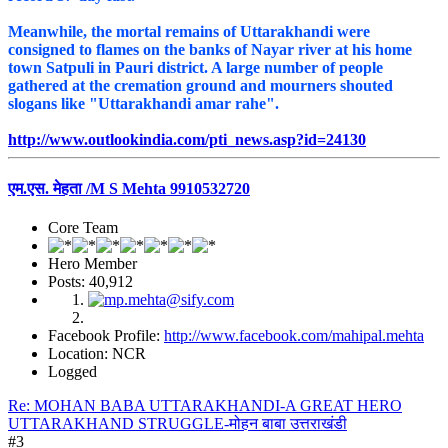
Meanwhile, the mortal remains of Uttarakhandi were
consigned to flames on the banks of Nayar river at his home
town Satpuli in Pauri district. A large number of people
gathered at the cremation ground and mourners shouted
slogans like "Uttarakhandi amar rahe".
http://www.outlookindia.com/pti_news.asp?id=24130
एम.एस. मेहता /M S Mehta 9910532720
Core Team
Hero Member
Posts: 40,912
Facebook Profile:
http://www.facebook.com/mahipal.mehta
Location: NCR
Logged
Re: MOHAN BABA UTTARAKHANDI-A GREAT HERO
UTTARAKHAND STRUGGLE-मोहन बाबा उत्तराखंडी
#3