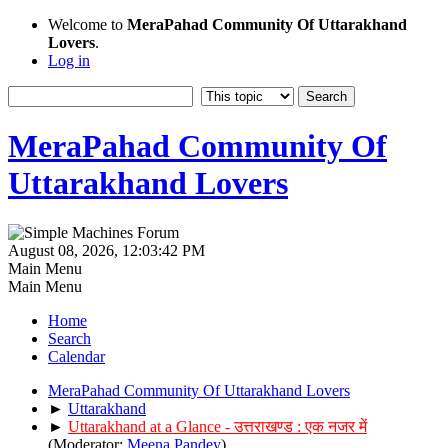
Welcome to
MeraPahad Community Of Uttarakhand
Lovers
.
Log in
MeraPahad Community Of
Uttarakhand Lovers
August 08, 2026, 12:03:42 PM
Main Menu
Main Menu
Home
Search
Calendar
MeraPahad Community Of Uttarakhand Lovers
►
Uttarakhand
►
Uttarakhand at a Glance - उत्तराखण्ड : एक नजर में
(Moderator:
Meena Pandey
)