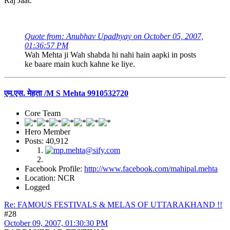
Raj Jaat.
Quote from: Anubhav Upadhyay on October 05, 2007,
01:36:57 PM
Wah Mehta ji Wah shabda hi nahi hain aapki in posts
ke baare main kuch kahne ke liye.
एम.एस. मेहता /M S Mehta 9910532720
Core Team
Hero Member
Posts: 40,912
Facebook Profile:
http://www.facebook.com/mahipal.mehta
Location: NCR
Logged
Re: FAMOUS FESTIVALS & MELAS OF UTTARAKHAND !!
#28
October 09, 2007, 01:30:30 PM