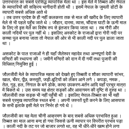
उत्तरभारत का सबसे प्रसिद्ध व्यापारिक मेला था । इस मेले में तिब्बत और नेपाल
के व्यापारियों की सक्रिय भागीदारी होती थी । इसमें नेपाल के जुमली डोटी के
व्यापारी सबसे अधिक आते थे
। तब उत्तर प्रदेश के ही नहीं कलकत्ता तक से माल की खरीद के लिए व्यापारी
मेले से भी पहले पहुँच जाते थे । जौहार, दारमा, व्यास, चौंदास घाटी के ऊनी माल
के लिए तो इस मेले का विशेष रुप से इंतजार किया जाता था । तब गौरी और
काली नदियों पर पुल नहीं थे । इसलिए अस्कोट के राजाओं द्वारा गोरी नदी पर
कच्चा पुल बनाया जाता तो नेपाल की ओर से भी काली नदी पर पुल डाला जाता
था ।
असकोट के पाल राजाओं ने ही यहाँ जैलेश्वर महादेव तथा अन्नपूर्णा देवी के
मन्दिरों की स्थापना की । जमीनें मन्दिरों को दान में दी गयीं तथा पुजारी की
विधिवत् नियुक्ति हुई ।
जौलजीवी मेले के व्यापारिक महत्व को देखते हुए तिब्बती व शौका व्यापारी सांभर,
खाल, चँवर, पूँछ, कस्तूरी, जड़ी-बूटियों को लेकर आने लगे । कपड़ा, नमक ,
तेल, गुड़, हल, निंगाल के बने डोके, काष्ठ उपकरण-बर्तन आदि यहाँ प्रचुर मात्रा
में बिकते थे । उस समय यह क्षेत्र सड़कों और आवागमन की दृष्टि से दुरुह था ।
जौलजीवी तक सड़क भी नहीं पहुँची थी । इसलिए नेपाल-तिब्बत का भी यही
सबसे प्रमुख व्यापारिक स्थल बना । अपनी जरुरतें पूरी करने के लिए आसपास
के सभी इलाके इसी मेले पर निर्भर हो गये थे ।
जौलजीवी का यह मेला चीनी आक्रमण के बाद सबसे अधिक प्रभावित हुआ ।
तिब्बत का माल आना बन्द हो गया जिससे ऊनी व्यापार पर विपरीत प्रभाव पड़ा
। काली नदी के तट पर जो बाजार लगते था, वह भी धीरे-धीरे खत्म होने लगा