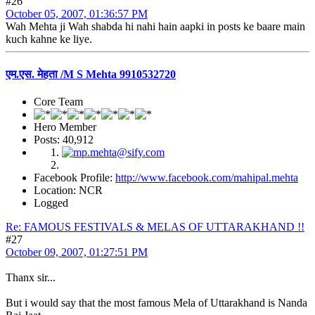
#26
October 05, 2007, 01:36:57 PM
Wah Mehta ji Wah shabda hi nahi hain aapki in posts ke baare main
kuch kahne ke liye.
एम.एस. मेहता /M S Mehta 9910532720
Core Team
Hero Member
Posts: 40,912
Facebook Profile:
http://www.facebook.com/mahipal.mehta
Location: NCR
Logged
Re: FAMOUS FESTIVALS & MELAS OF UTTARAKHAND !!
#27
October 09, 2007, 01:27:51 PM
Thanx sir...
But i would say that the most famous Mela of Uttarakhand is Nanda