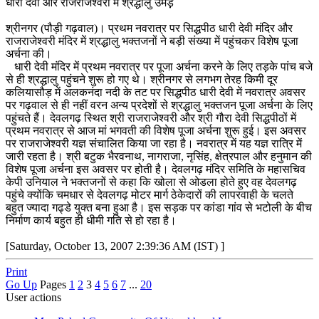
धारी देवी और राजराजेश्वरी में श्रद्धालु उमड़े़
श्रीनगर (पौड़ी गढ़वाल)। प्रथम नवरात्र पर सिद्धपीठ धारी देवी मंदिर और
राजराजेश्वरी मंदिर में श्रद्धालु भक्तजनों ने बड़ी संख्या में पहुंचकर विशेष पूजा
अर्चना की।
धारी देवी मंदिर में प्रथम नवरात्र पर पूजा अर्चना करने के लिए तड़के पांच बजे
से ही श्रद्धालु पहुंचने शुरू हो गए थे। श्रीनगर से लगभग तेरह किमी दूर
कलियासौड़ में अलकनंदा नदी के तट पर सिद्धपीठ धारी देवी में नवरात्र अवसर
पर गढ़वाल से ही नहीं वरन अन्य प्रदेशों से श्रद्धालु भक्तजन पूजा अर्चना के लिए
पहुंचते हैं। देवलगढ़ स्थित श्री राजराजेश्वरी और श्री गौरा देवी सिद्धपीठों में
प्रथम नवरात्र से आज मां भगवती की विशेष पूजा अर्चना शुरू हुई। इस अवसर
पर राजराजेश्वरी यज्ञ संचालित किया जा रहा है। नवरात्र में यह यज्ञ रात्रि में
जारी रहता है। श्री बटुक भैरवनाथ, नागराजा, नृसिंह, क्षेत्रपाल और हनुमान की
विशेष पूजा अर्चना इस अवसर पर होती है। देवलगढ़ मंदिर समिति के महासचिव
केपी उनियाल ने भक्तजनों से कहा कि खोला से ओडला होते हुए वह देवलगढ़
पहुंचे क्योंकि चमधार से देवलगढ़ मोटर मार्ग ठेकेदारों की लापरवाही के चलते
बहुत ज्यादा गढ्डे युक्त बना हुआ है। इस सड़क पर कांडा गांव से भटोली के बीच
निर्माण कार्य बहुत ही धीमी गति से हो रहा है।
[Saturday, October 13, 2007 2:39:36 AM (IST) ]
Print
Go Up
Pages
1
2
3
4
5
6
7
...
20
User actions