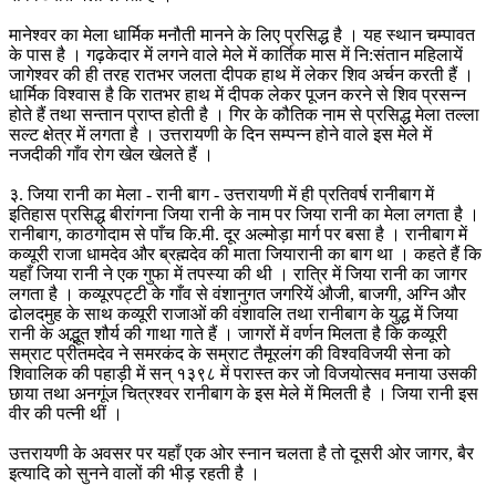
मानेश्वर का मेला धार्मिक मनौती मानने के लिए प्रसिद्ध है । यह स्थान चम्पावत
के पास है । गढ़केदार में लगने वाले मेले में कार्तिक मास में नि:संतान महिलायें
जागेश्वर की ही तरह रातभर जलता दीपक हाथ में लेकर शिव अर्चन करती हैं ।
धार्मिक विश्वास है कि रातभर हाथ में दीपक लेकर पूजन करने से शिव प्रसन्न
होते हैं तथा सन्तान प्राप्त होती है । गिर के कौतिक नाम से प्रसिद्ध मेला तल्ला
सल्ट क्षेत्र में लगता है । उत्तरायणी के दिन सम्पन्न होने वाले इस मेले में
नजदीकी गाँव रोग खेल खेलते हैं ।
३. जिया रानी का मेला - रानी बाग - उत्तरायणी में ही प्रतिवर्ष रानीबाग में
इतिहास प्रसिद्ध बीरांगना जिया रानी के नाम पर जिया रानी का मेला लगता है ।
रानीबाग, काठगोदाम से पाँच कि.मी. दूर अल्मोड़ा मार्ग पर बसा है । रानीबाग में
कव्यूरी राजा धामदेव और ब्रह्मदेव की माता जियारानी का बाग था । कहते हैं कि
यहाँ जिया रानी ने एक गुफा में तपस्या की थी । रात्रि में जिया रानी का जागर
लगता है । कव्यूरपट्टी के गाँव से वंशानुगत जगरियें औजी, बाजगी, अग्नि और
ढोलदमुह के साथ कव्यूरी राजाओं की वंशावलि तथा रानीबाग के युद्ध में जिया
रानी के अद्भूत शौर्य की गाथा गाते हैं । जागरों में वर्णन मिलता है कि कव्यूरी
सम्राट प्रीतमदेव ने समरकंद के सम्राट तैमूरलंग की विश्वविजयी सेना को
शिवालिक की पहाड़ी में सन् १३९८ में परास्त कर जो विजयोत्सव मनाया उसकी
छाया तथा अनगूंज चित्रश्वर रानीबाग के इस मेले में मिलती है । जिया रानी इस
वीर की पत्नी थीं ।
उत्तरायणी के अवसर पर यहाँ एक ओर स्नान चलता है तो दूसरी ओर जागर, बैर
इत्यादि को सुनने वालों की भीड़ रहती है ।