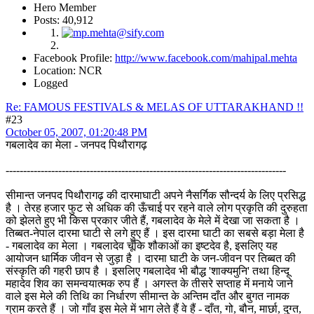
Hero Member
Posts: 40,912
Facebook Profile:
http://www.facebook.com/mahipal.mehta
Location: NCR
Logged
Re: FAMOUS FESTIVALS & MELAS OF UTTARAKHAND !!
#23
October 05, 2007, 01:20:48 PM
गबलादेव का मेला - जनपद पिथौरागढ़
--------------------------------------------------------------------------------
सीमान्त जनपद पिथौरागढ़ की दारमाघाटी अपने नैसर्गिक सौन्दर्य के लिए प्रसिद्ध
है । तेरह हजार फुट से अधिक की ऊँचाई पर रहने वाले लोग प्रकृति की दुरुहता
को झेलते हुए भी किस प्रकार जीते हैं, गबलादेव के मेले में देखा जा सकता है ।
तिब्बत-नेपाल दारमा घाटी से लगे हुए हैं । इस दारमा घाटी का सबसे बड़ा मेला है
- गबलादेव का मेला । गबलादेव चूँकि शौकाओं का इष्टदेव है, इसलिए यह
आयोजन धार्मिक जीवन से जुड़ा है । दारमा घाटी के जन-जीवन पर तिब्बत की
संस्कृति की गहरी छाप है । इसलिए गबलादेव भी बौद्ध 'शाक्यमुनि' तथा हिन्दू
महादेव शिव का समन्वयात्मक रुप हैं । अगस्त के तीसरे सप्ताह में मनाये जाने
वाले इस मेले की तिथि का निर्धारण सीमान्त के अन्तिम दाँत और बुगत नामक
ग्राम करते हैं । जो गाँव इस मेले में भाग लेते हैं वे हैं - दाँत, गो, बौन, मार्छा, दुग्त,