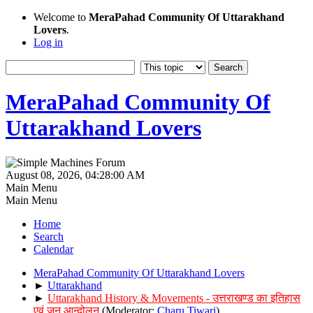
Welcome to
MeraPahad Community Of Uttarakhand
Lovers
.
Log in
MeraPahad Community Of
Uttarakhand Lovers
August 08, 2026, 04:28:00 AM
Main Menu
Main Menu
Home
Search
Calendar
MeraPahad Community Of Uttarakhand Lovers
►
Uttarakhand
►
Uttarakhand History & Movements - उत्तराखण्ड का इतिहास
एवं जन आन्दोलन
(Moderator:
Charu Tiwari
)