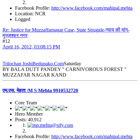
Facebook Profile:
http://www.facebook.com/mahipal.mehta
Location: NCR
Logged
Re: Justice for Muzzaffarnagar Case, State Struggle-न्याय की मांग-
मुज्ज़फ्फर नगर
#12
April 16, 2012, 03:08:15 PM
Trilochan Joshi
Bedupako.Com
Saturday
BY BALA DUTT PANDEY " CARNIVOROUS FOREST "
MUZZAFAR NAGAR KAND
एम.एस. मेहता /M S Mehta 9910532720
Core Team
Hero Member
Posts: 40,912
Facebook Profile:
http://www.facebook.com/mahipal.mehta