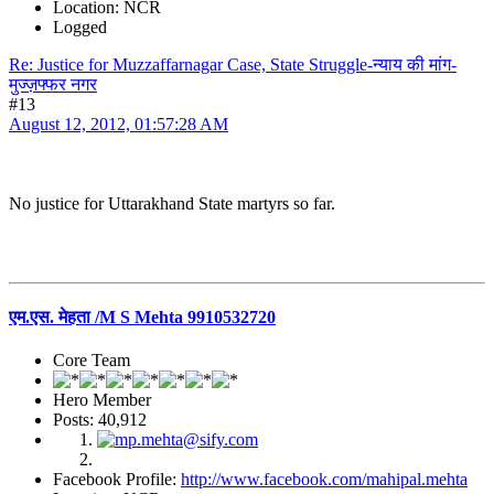
Location: NCR
Logged
Re: Justice for Muzzaffarnagar Case, State Struggle-न्याय की मांग-
मुज्ज़फ्फर नगर
#13
August 12, 2012, 01:57:28 AM
No justice for Uttarakhand State martyrs so far.
एम.एस. मेहता /M S Mehta 9910532720
Core Team
Hero Member
Posts: 40,912
Facebook Profile:
http://www.facebook.com/mahipal.mehta