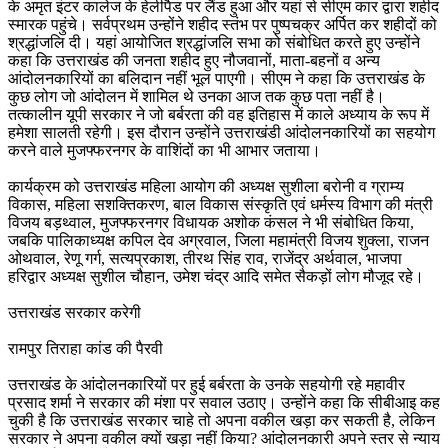
के अमृत इंटर कालेज के हेलीपैड पर लैंड हुआ और यहां से सीएम कार द्वारा शहीद
स्मारक पहुंचे। सर्वप्रथम उन्होंने शहीद स्तंभ पर पुष्पचक्र अर्पित कर शहीदों को
श्रद्धांजलि दी। यहां आयोजित श्रद्धांजलि सभा को संबोधित करते हुए उन्होंने
कहा कि उत्तराखंड की जनता शहीद हुए नौजवानों, माता-बहनों व अन्य
आंदोलनकारियों का बलिदान नहीं भूल पाएगी। सीएम ने कहा कि उत्तराखंड के
कुछ लोग जो आंदोलन में शामिल थे उनका आज तक कुछ पता नहीं है।
तत्कालीन यूपी सरकार ने जो बर्बरता की वह इतिहास में काले अध्याय के रूप में
हमेशा सालती रहेगी। इस दौरान उन्होंने उत्तराखंडी आंदोलनकारियों का सहयोग
करने वाले मुजफ्फरनगर के वाशिंदों का भी आभार जताया।
कार्यक्रम को उत्तराखंड महिला आयोग की अध्यक्ष सुशीला बरोनी व ग्राम्य
विकास, महिला सशक्तिकरण, बाल विकास संस्कृति एवं धर्मस्य विभाग की मंत्री
विजय बड़थ्वाल, मुजफ्फरनगर विधायक अशोक कंसल ने भी संबोधित किया,
जबकि पालिकाध्यक्ष कपिल देव अग्रवाल, जिला महामंत्री विजय शुक्ला, राजन
ओथवाल, रेणू गर्ग, सत्यप्रकाश, तीरथ सिंह राव, राजेंद्र अर्थवाल, भाजपा
हरिद्वार अध्यक्ष सुशील चौहान, उमेश चंद्र आदि समेत सैकड़ों लोग मौजूद रहे।
उत्तराखंड सरकार करेगी
रामपुर तिराहा कांड की पैरवी
उत्तराखंड के आंदोलनकारियों पर हुई बर्बरता के उनके सहयोगी रहे महावीर
प्रसाद शर्मा ने सरकार की मंशा पर सवाल उठाए। उन्होंने कहा कि सीबीआइ कह
चुकी है कि उत्तराखंड सरकार चाहे तो अपना वकील खड़ा कर सकती है, लेकिन
सरकार ने अपना वकील क्यों खड़ा नहीं किया? आंदोलनकारी अपने स्तर से न्याय