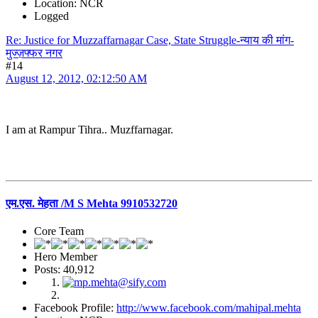
Location: NCR
Logged
Re: Justice for Muzzaffarnagar Case, State Struggle-न्याय की मांग-
मुज्ज़फ्फर नगर
#14
August 12, 2012, 02:12:50 AM
I am at Rampur Tihra.. Muzffarnagar.
एम.एस. मेहता /M S Mehta 9910532720
Core Team
Hero Member
Posts: 40,912
Facebook Profile:
http://www.facebook.com/mahipal.mehta