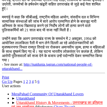
उप्रेती, जनमोर्चा के हर्षवर्धन खंडूरी सहित उत्तराखंड से जुड़े कई नेता शामिल
हुए।
ममगांई ने कहा कि सीबीआई, राष्ट्रीय महिला आयोग, संसदीय दल व विभिन्न
सामाजिक संस्थाओं की जांच में सारे आरोप प्रमाणित होने के बावजूद नारी
अस्मिता के साथ खिलवाड़ करने एवं निर्दोष लोगों की हत्या करने वाले
पुलिसकर्मियों को 21 साल बाद भी सजा नहीं मिली है।
उन्होंने कहा कि अलग उत्तराखंड राज्य के समर्थन में 2 अक्टूबर, 1994 को
आयोजित लालकिला रैली में भाग लेने दिल्ली आ रहे आंदोलनकारियों को
मुजफ्फरनगर स्थित रामपुर तिराहे पर रोककर अमानवीय जुल्म, हत्या व महिलाओं
के साथ दुष्कर्म किए गए थे। यह घटना भारतीय लोकतंत्र पर कलंक है, लेकिन
आरोपी पुलिसवालों को सजा देने के बजाय उन्हें पदोन्नति देकर सम्मानित किया
गया।
- See more at:
http://naidunia.jagran.com/national-people-of-
uttarakhand...
Print
Go Up
Pages
1
2
3
4
5
6
User actions
MeraPahad Community Of Uttarakhand Lovers
►
Uttarakhand
►
Uttarakhand History & Movements - उत्तराखण्ड का इतिहास
एवं जन आन्दोलन
(Moderator:
Charu Tiwari
)