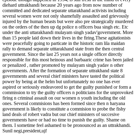
diehard uttrakhandi because 20 years ago from now number of
committed and dedicated separate uttarakhand activists including
several women were not only shamefully assaulted and grievously
injured by the human beasts but were also pre strategically murdered
on the orders of the then up dg police n officers bua singh etc. Etc
under the anti uttarakhandi mulayam singh yadav'government. More
than 15 people laid down their lives in the firing.These agitationists
were peacefully going to particate in the historic ram lila maidan
rally to demand separate utttarakhand state from the then central
government. Since the last 25 years not a single officer directly
responsible for this most heinous and barbaaric crime has been jailed
or penalized , rather promoted by mulayam singh yadav n other
governments. After the formation of separate uttrakhand state 8
governments and several chief ministers have tasted the political
power by being at the helm but unfortunately no one has ever
aspired or seriously endeavored to get the guilty punished or form a
commission to try the guilty officers n politicians for the unprovoked
firing n criminal assault on our women n youth including the old
ones. Several commisions has been formed since then n haryana
government is likely to constitute a commision to probe the fishy
land deals of robert vadra but our chief ministers of succesive
governments have or had no time to punish the guilty. Shame on
them. I sometime feel ashamed to be pronounced as an uttrakhandi.
Sunil negi,president,ujf