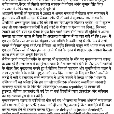
सचिव बनाया.केंद्र की पिछले कांग्रेस सरकार के दौरान अनंत कुमार सिंह केंद्र
सरकार में सचिव पद पर आरूढ़ हो चुके थे.
अदालती फैसलों की श्रंखला में 2003 में अजब-गजब तो नैनीताल उच्च न्यायलय में
हुआ. न्याय की मूर्ती एम.एम.घिल्डियाल और पी.सी.वर्मा ने मुजफ्फरनगर काण्ड के
आरोपियों अनंत कुमार सिंह आदि को बरी कर दिया.इसके खिलाफ प्रदेश भर में तूफ़ान
खड़ा हो गया.आन्दोलनकारियों ने हाई कोर्ट के घेराव का ऐलान कर दिया.1 सितम्बर
2003 को होने वाले इस घेराव के एक दिन पहले उक्त दोनों न्याय की मूर्तियों ने अपना
फैसला यह कहते वापस ले लिया कि अदालत के संज्ञान में यह बात नहीं थी कि 1994 में
एम.एम.घिल्डियाल उत्तराखंड संयुक्त संघर्ष समिति के वकील रहे थे और अब वे उसी
मामले में फैसला सुना रहे हैं.यह विचित्र था क्यूंकि किसको मालूम नहीं था,यह तथ्य-स्वयं
एम.एम.घिल्डियाल को?बहरहाल जनता के घेराव के दबाव में अदालत द्वारा अपना फैसला
वापस लेने की यह अनूठी मिसाल है.
लेकिन इतने कानूनी दांवपेंच के बावजूद भी उत्तराखंड के सीने पर मुजफ्फरनगर काण्ड
के घाव हरे हैं.उत्तराखंड में कांग्रेस-भाजपा के नेता सत्तासीन होने के लिए अपनी पार्टियों
के भीतर सिर-फुट्टवल मचाये हुए हैं.लेकिन जिनकी शहादतों और कुर्बानियों के चलते वे
सत्ता सुख भोगने के काबिल हुए,उनको न्याय दिलाना सत्ता के लिए मर मिटने वालों के
एजेंडे में नहीं है.इलाहबाद उच्च न्यायालय ने अपने फैसले में लिखा था कि "भारत के
संविधान की यह अपेक्षा है कि हम एक लोकतान्त्रिक लोकतंत्र चलायें,एक जनवादी
जनतंत्र चलायें ना कि पिलपिला लोकतंत्र(banana republic) या तानाशाही
हुकूमत."लेकिन उत्तराखंड ही क्यूँ देश के कई हिस्सों में न्याय,लोकतंत्र और संविधान
का यह तकाजा पूरा होना बाकी है.
मुजफ्फरनगर काण्ड के दोषियों को बीस वर्ष बाद भी सजा ना मिलना अंग्रेजी नाटककार
जॉन गाल्सवर्दी के इस प्रसिद्द कथन को ही सच सिद्ध करता है कि "न्याय देने में विलम्ब
करना,न्याय देने से इनकार करना है(justice delayed is justice denied)".