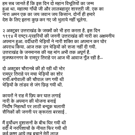
हम सब जानते हैं कि इस दिन दो महान विभूतियों का जन्म
हुआ था. महात्मा गाँधी जी और लालबहादुर शास्त्री जी. एक का
नारा अमन एक का जय जवान जय किसान. दोनों ही हमारे
देश के लिए इतना कुछ कर गए जो भुलाये नहीं भूलेगा.
२ अक्टूबर उत्तराखंड के जख्मों को भी हरा करता है. इस दिन
१९९४ में राष्ट्र-प्रहरियों की जननी उत्तराखंड की नारी का अक्षमनीय
अपमान हुआ. वर्दीधारी भेड़ियों ने नारी शक्ति का अपमान कर घोर
अपराध किया. आज तक उन भेड़ियों को सजा नहीं दी गयी.
उत्तराखंड के जनमानस की यह मांग अभी तक अपूर्ण है.
मुजफ्फरनगर के रामपुर तिराहे पर आज भी आवाज गूँज रही है--
दो अक्टूबर चौरानबे की हो रही थी भोर
रामपुर तिराहे पर मचा भेड़ियों का शोर
रायी-बगोवाली की चौपाल जग गयी थी
भेड़ियों के तांडव से जंग छिड़ गयी थी.
कायरों ने राह में छिप कर घात लगाई
नारी के अपमान की योजना बनाई
निर्दोष निहत्थों पर लाठी बन्दूक चलायी
सैनिकों की जननी पर क्रूरता बरसाई .
मैं दुर्योधन दुशासनों के बीच घिर गयी थी
वर्दी में नरपिशाचों के नीयत फिर गयी थी
कई कृष्ण आये तब बचाने मेरी लाज