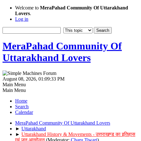
Welcome to
MeraPahad Community Of Uttarakhand
Lovers
.
Log in
MeraPahad Community Of
Uttarakhand Lovers
August 08, 2026, 01:09:33 PM
Main Menu
Main Menu
Home
Search
Calendar
MeraPahad Community Of Uttarakhand Lovers
►
Uttarakhand
►
Uttarakhand History & Movements - उत्तराखण्ड का इतिहास
एवं जन आन्दोलन
(Moderator:
Charu Tiwari
)