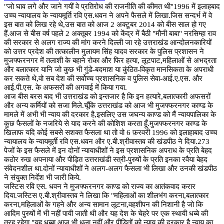
"जो घाव लगे और जाने गयीं वे प्रतिरोध की राजनीति की कीमत थी"1996 में इलाहबाद
उच्च न्यायालय के न्यायमूर्ति रवि एस.धवन ने अपने फैसले में लिखा.जिस सन्दर्भ में वे
इस बात को लिख रहे थे,उस बात को आज 2 अक्टूबर 2014 को बीस साल हो गए
हैं.आज से बीस वर्ष पहले 2 अक्तूबर 1994 को केंद्र में बैठी "मौनी बाबा" नरसिम्हा राव
की सरकार से अलग राज्य की मांग करने दिल्ली जा रहे उत्तराखंड आन्दोलनकारियों
को उत्तर प्रदेश की तत्कालीन मुलायम सिंह यादव सरकार के पुलिस प्रशासन ने
मुजफ्फरनगर में तलाशी के बहाने रोका और फिर हत्या, लूटपाट,महिलाओं से अभद्रता
और बलात्कार यानि जो कुछ भी गुंडे-बदमाश या कुंठित-विकृत मानसिकता के अपराधी
कर सकते थे,वो सब देश की सर्वोच्च प्रशासनिक व पुलिस सेवा-आई.ए.एस. और
आई.पी.एस. के अफसरों की अगवाई में किया गया.
आज बीस बरस बाद भी उत्तराखंड को इन्तजार है कि इन हत्यारे,बलात्कारी अफसरों
और अन्य कर्मियों को सजा मिले.चूँकि उत्तराखंड को आज भी मुजफ्फरनगर काण्ड के
मामले में अभी भी न्याय की दरकार है,इसलिए उस जघन्य काण्ड को मैं न्यायपालिका के
कुछ फैसलों के नजरिये से याद करने की कोशिश करता हूँ.मुजफ्फरनगर काण्ड के
खिलाफ यदि कोई सबसे सशक्त फैसला था तो वो 6 फ़रवरी 1996 को इलाहाबाद उच्च
न्यायालय के न्यायमूर्ती रवि एस.धवन और ए.बी.श्रीवास्तव की खंडपीठ ने दिया.273
पेजों के इस फैसले में इन दोनों न्यायाधीशों ने इस प्रशासनिक अपराध के प्रति बेहद
कठोर रुख अपनाया और पीड़ित उत्तराखंडी स्त्री-पुरुषों के प्रति इनका रवैया बेहद
संवेदनशील था.दोनों न्यायाधीशों ने अलग-अलग फैसला भी लिखा और उनकी खंडपीठ
ने संयुक्त निर्देश भी जारी किये.
जस्टिस रवि एस. धवन ने मुजफ्फरनगर काण्ड को राज्य का आतंकवाद करार
दिया.जस्टिस ए.बी.श्रीवास्तव ने लिखा कि "महिलाओं का शीलभंग करना,बलात्कार
करना,महिलाओं के गहने और अन्य सामान लूटना,वहशीपन की निशानी है जो कि
आदिम पुरुषों में भी नहीं पायी जाती थी और यह देश के चेहरे पर एक स्थायी धब्बे की
तरह रहेगा."यह धब्बा आज भी धुला नहीं और पीड़ितों को न्याय की दरकार है,न्याय का