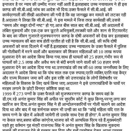
इन्तजार है पर न्याय की उम्मीद नजर नहीं आती है.इलाहाबाद उच्च नयायालय ने ही इस
काण्ड की सी.बी.आई.जांच का आदेश भी दिया.उक्त फैसले में सी.बी.आई. की
कार्यप्रणाली की तीखी आलोचना की गयी है कि वह जानबूझ कर मामले को लटका रही
है.अदालत ने लिखा कि सी.बी.आई. ने इस मामले में जिस तरह कार्यवाही की,उससे
"समय और सबूत दोनों नष्ट" हो गए.आज बीस साल बाद सी.बी.आई. की अदालतों में
लंबित मुकदमों और एक-एक कर छूटते अभियुक्तों,तरक्की पाते और शान से रिटायरमेंट
के बाद का जीवन गुजारते मुजफ्फरनगर काण्ड के दोषी अफसरों को देख कर इलाहाबाद
उच्च न्यायालय की बात सच होती प्रतीत हो रही है कि सी.बी.आई. की रूचि दोषी
अफसरों को सजा दिलाने में नहीं है.इलाहाबाद उच्च न्यायालय के उक्त फैसले में पुलिस
की गोलीबारी में मरने वालों और बलात्कार की शिकार महिलाओं को 10 लाख रूपया
मुआवजा देने का आदेश किया किया गया.साथ ही घायलों को 25 हज़ार,गंभीर रूप से
घायलों को 2.5 लाख और अवैध रूप से बंदी बनाये जाने वालों को 50 हज़ार रुपये
मुआवजा देने का आदेश दिया गया था.उत्तराखंड की तब की 60 लाख जनसँख्या के लिए
अदालत ने आदेश किया था कि पांच साल तक एक रुपाया,प्रति व्यक्ति,प्रति माह केंद्र
और राज्य मिलकर जमा करें और इस राशि को उत्तराखंड के लोगों विशेषतौर पर
महिलाओं के विकास के लिए खर्च किया जाए.अदालत ने इसे उत्तराखंडियों के घावों पर
मरहम लगाने के छोटी विनम्र कोशिश कहा था.
1999 में 273 पन्नों के उक्त फैसले को मुजफ्फरनगर काण्ड के समय वहां के
डी.एम.रहे अनंत कुमार सिंह की अपील पर सुप्रीम कोर्ट ने कुछ किन्तु-परन्तु लगा कर
खारिज कर दिया.अनंत कुमार सिंह ने ही आन्दोलनकारियों पर गोली चलाने का आदेश
दिया था और बाद में यह शर्मनाक बयान भी उन्ही का था कि "कोई महिला यदि रात के
समय गन्ने के खेत में अकेली जायेगी तो उसके साथ ऐसा ही होगा".ये अनंत कुमार सिंह
ना केवल सपा,बसपा बल्कि कांग्रेस,भाजपा को भी अत्यधिक प्रिय रहे हैं.मुख्यमंत्री
रहते हुए वर्तमान गृह मंत्री राजनाथ सिंह ने अनंत कुमार सिंह के खिलाफ मुकदमा
चलाने की इजाजत देने से इन्कार कर दिया और इन्हें प्रमोशन देकर अपना प्रमुख