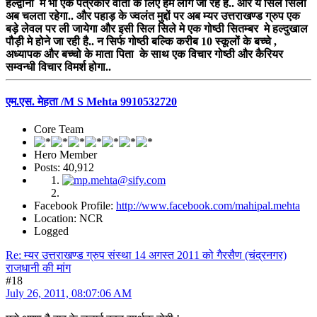
हल्द्वानी मे भी एक पत्रकार वार्ता के लिए हम लोग जा रहे है.. और ये सिल सिला
अब चलता रहेगा.. और पहाड़ के ज्वलंत मुद्दों पर अब म्यर उत्तराखण्ड ग्रुप एक
बड़े लेवल पर ली जायेगा और इसी सिल सिले मे एक गोष्ठी सितम्बर मे हल्दुखाल
पौड़ी मे होने जा रही है.. न सिर्फ गोष्ठी बल्कि करीब 10 स्कूलों के बच्चे ,
अध्यापक और बच्चो के माता पिता के साथ एक विचार गोष्ठी और कैरियर
सम्वन्धी विचार विमर्श होगा..
एम.एस. मेहता /M S Mehta 9910532720
Core Team
Hero Member
Posts: 40,912
Facebook Profile:
http://www.facebook.com/mahipal.mehta
Location: NCR
Logged
Re: म्यर उत्तराखण्ड ग्रुप संस्था 14 अगस्त 2011 को गैरसैण (चंद्रनगर)
राजधानी की मांग
#18
July 26, 2011, 08:07:06 AM