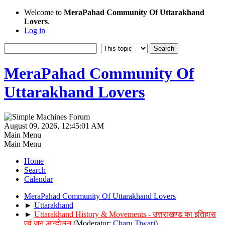
Welcome to
MeraPahad Community Of Uttarakhand
Lovers
.
Log in
MeraPahad Community Of
Uttarakhand Lovers
August 09, 2026, 12:45:01 AM
Main Menu
Main Menu
Home
Search
Calendar
MeraPahad Community Of Uttarakhand Lovers
►
Uttarakhand
►
Uttarakhand History & Movements - उत्तराखण्ड का इतिहास
एवं जन आन्दोलन
(Moderator:
Charu Tiwari
)