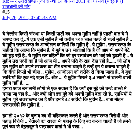
Re: म्यर उत्तराखण्ड ग्रुप संस्था 14 अगस्त 2011 को गैरसैण (चंद्रनगर)
राजधानी की मांग
#15
July 26, 2011, 07:45:33 AM
ये गैरसैण किसी संस्था या किसी पार्टी का अपना मुहीम नहीं है पहली बात ये मे
सपष्ट कर दूं ..ये एक एसी मुहीम है जो करीब १०० साल पहले से चली मुहीम है ..
ये मुहीम उत्तराखण्ड के आन्दोलन कारियों कि मुहीम है.. ये मुहीम.. उत्तराखण्ड के
सहीदो कि आत्मा कि मुहीम है. ये मुहीम उन माताओ कि है जो आप भी अपने बेटे
को ढूढ़ रही है.. ये मुहीम उन बहिनों कि जो हर रक्षाबंधन को भाई को ढूढती है .. ये
मुहीम उस पत्नी का है जो आज भी .. अपने पति के राह देख रही है...... जो लोग
इस मुहीम को अपने तरकस का तीर बनाना चाहते है उन्हें हम ये बताना चाहते है
कि कैसे किसी भी चीज़ .. मुहीम.. आन्दोलन को तरीके से किया जाता है.. ये युवा
साथियों कि एक नई पहल है.. और ... ये मुहीम पिछले ३-4 सालो से चलनी वाली
मुहीम नहीं है.. ...
हमारा आज उन सभी लोगो से एक सवाल है कि क्यों इस मुद्दे को ठन्डे वास्ते मे
डाला जा रहा है... और क्यों लोग इस मुद्दे को अपनी मुहीम बता रहे है.. साथियों ये
मुहीम पुरे उत्तराखण्ड का है और हमारे 42 सहीदो कि मुहीम है... बाबा मोहन
उत्तराखंडी कि मुहीम है...
हम तो २०१२ के चुनाव का भी बहिस्कार करते है और उत्तराखण्ड विरोधी और
पहाड़ विरोधी .. नेताओ का रास्ता भी पहाड़ के लिए बंद करना चाहते है जो हमने
पूर्ण रूप से देहरादून मे पत्रकार वार्ता मे भी रखा...