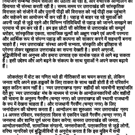
नियोजन सम्बन्धी तमाम सवालों को उठाती आ रही है, और वैचारिक आन्दोलन की
हिमायत भी संस्था करती रही है। समय-समय पर उत्तराखंड की सांस्कृतिक
विरासत को संजोने में और पुरानी पीढ़ी की विरासत को नई पीढ़ी तक पहुंचाने
और सहेजने का आयोजन भी कर रही है। पहाड़ से बाहर रह रहे युवाओं को
अपनी जड़ों से जुड़े रहने और विभिन्न गतिविधियों से पहाड़ को जानने-समझने का
प्रयास भी हम कर रहे हैं। हम इस छोटी सी कोशिश से उत्तराखंड की सम्पूर्ण
धरोहर, सांस्कृतिक एकता, सामाजिक मूल्यों को अक्षुण रखने एवं अपनी परम्परा
और आर्थिक रूप से संपन्न पहाड़ की कल्पना को साकार करने में सहभागी बनना
चाहते हैं। म्यर उत्तराखंड' संस्था अपनी सभ्यता, संस्कृति और इतिहास से
प्रेरणा लेकर खुशहाल उत्तराखंड का सपना देखती है। हमारे अग्रजों,
बुद्धिजीवियों का अनुभव और हमारा उत्त्साह एक सार्थक पहल से आगे बढ़ सकता
है। इसी उद्देश्य और आगे बढ़ने के संकल्प के साथ युवाओं ने अपने कदम बढ़ाये
हैं।
लोकतंत्र में वोट का गणित भले ही नीतिकारों का चयन करता हो, लेकिन
जनता यदि अपने हक़-हकूकों के लिए ताकत के साथ खडी होती है तो परिवर्तन
बहुत कठिन काम नहीं है। 'म्यर उत्तराखण्ड ग्रुप' शहीदों को भावभीनी श्रद्दांजलि
देते हुए `म्यर उत्तराखंड' मंच के माध्यम से राज्य के आन्दोलनकारियों और शहीदों
की भावना के अनुरुप गैरसैंण (चन्द्र नगर) को उत्तराखण्ड की स्थायी राजधानी
के रुप में देखना चाहता हैं। और राजधानी गैरसैंण (चन्द्र नगर) के लिए
जनांदोलन की घोषणा करता हैं। आन्दोलन का शुरुआत `म्यर उत्तराखंड' ग्रुप
14 अगस्त रविवार, स्वतंत्रता दिवस से एकदिन पहले गैरसैंण (चन्द्र नगर) में
जनसभा और शान्ति पूर्ण धरना देकर करेगा| समस्त उत्तराखंड की जनता,
आन्दोलनकारियों, सामाजिक संगठनो, जनसरोकारों, पत्रकारिता से जुड़े लोगों,
वरिष्ठ नागरिको एवं बुद्धिजीवियों से अनुरोध करता है कि इस मुहिम में सभी