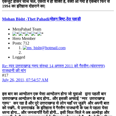
एकजुट होकर साथ चलें, एकता में ही शक्ति है, वक्त आ गया है एकबार फिर से
1994 का इतिहास दोहराने का|
Mohan Bisht -Thet Pahadi/मोहन बिष्ट-ठेठ पहाडी
MeraPahad Team
Hero Member
Posts: 712
Logged
Re: म्यर उत्तराखण्ड ग्रुप संस्था 14 अगस्त 2011 को गैरसैण (चंद्रनगर)
राजधानी की मांग
#17
July 26, 2011, 07:54:57 AM
इस बार का आन्दोलन एक येसा आन्दोलन होगा जो युवाओ द्वारा पहली बार
उत्तराखण्ड आन्दोलन के बाद होगा.. और इसकी अगवाई "म्यर उत्तराखण्ड
ग्रुप" कर रहा है और पुरे उत्तराखण्ड से लोग यहाँ पर जुडंगे और अपनी बात
को रखंगे.. ये उत्तराखंड के इतिहास मे गैरसैण राजधानी के पक्ष मे पहला येसा
धरना होगा... और जनजागर्ति रैली होगी... इसी सिल सिले मे अब अल्मोड़ा और