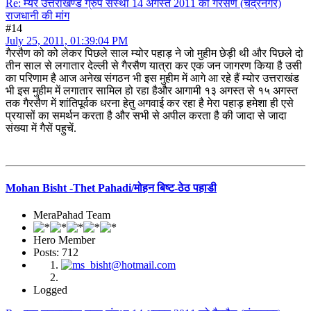
Re: म्यर उत्तराखण्ड ग्रुप संस्था 14 अगस्त 2011 को गैरसैण (चंद्रनगर)
राजधानी की मांग
#14
July 25, 2011, 01:39:04 PM
गैरसैण को को लेकर पिछले साल म्योर पहाड़ ने जो मुहीम छेड़ी थी और पिछले दो
तीन साल से लगातार देल्ली से गैरसैण यात्रा कर एक जन जागरण किया है उसी
का परिणाम है आज अनेख संगठन भी इस मुहीम में आगे आ रहे हैं म्योर उत्तराखंड
भी इस मुहीम में लगातार सामिल हो रहा हैऔर आगामी १३ अगस्त से १५ अगस्त
तक गैरसैण में शांतिपूर्वक धरना हेतु अगवाई कर रहा है मेरा पहाड़ हमेशा ही एसे
प्रयासों का समर्थन करता है और सभी से अपील करता है की जादा से जादा
संख्या में गैसें पहुचें.
Mohan Bisht -Thet Pahadi/मोहन बिष्ट-ठेठ पहाडी
MeraPahad Team
Hero Member
Posts: 712
Logged