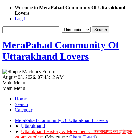
Welcome to
MeraPahad Community Of Uttarakhand
Lovers
.
Log in
MeraPahad Community Of
Uttarakhand Lovers
August 08, 2026, 07:43:12 AM
Main Menu
Main Menu
Home
Search
Calendar
MeraPahad Community Of Uttarakhand Lovers
►
Uttarakhand
►
Uttarakhand History & Movements - उत्तराखण्ड का इतिहास
एवं जन आन्दोलन
(Moderator:
Charu Tiwari
)