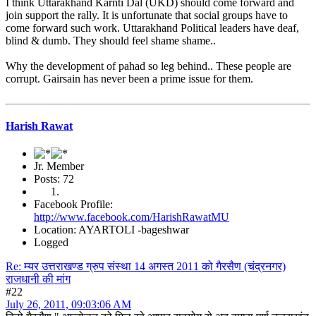
I think Uttarakhand Karnti Dal (UKD) should come forward and
join support the rally. It is unfortunate that social groups have to
come forward such work. Uttarakhand Political leaders have deaf,
blind & dumb. They should feel shame shame..
Why the development of pahad so leg behind.. These people are
corrupt. Gairsain has never been a prime issue for them.
Harish Rawat
Jr. Member
Posts: 72
Facebook Profile:
http://www.facebook.com/HarishRawatMU
Location: AYARTOLI -bageshwar
Logged
Re: म्यर उत्तराखण्ड ग्रुप संस्था 14 अगस्त 2011 को गैरसैण (चंद्रनगर)
राजधानी की मांग
#22
July 26, 2011, 09:03:06 AM