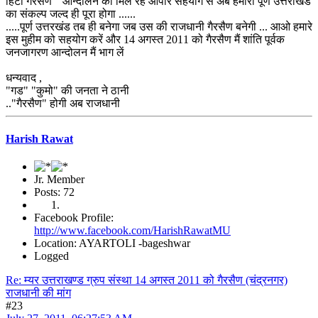
हिटो गैरसैण " आन्दोलन को मिल रहे आपार सहयोग से अब हमारा पूर्ण उत्तराखंड
का संकल्प जल्द ही पूरा होगा ......
.....पूर्ण उत्तरखंड तब ही बनेगा जब उस की राजधानी गैरसैण बनेगी ... आओ हमारे
इस मुहीम को सहयोग करें और 14 अगस्त 2011 को गैरसैण मैं शांति पूर्वक
जनजागरण आन्दोलन मैं भाग लें
धन्यवाद ,
"गड" "कुमो" की जनता ने ठानी
.."गैरसैण" होगी अब राजधानी
Harish Rawat
Jr. Member
Posts: 72
Facebook Profile:
http://www.facebook.com/HarishRawatMU
Location: AYARTOLI -bageshwar
Logged
Re: म्यर उत्तराखण्ड ग्रुप संस्था 14 अगस्त 2011 को गैरसैण (चंद्रनगर)
राजधानी की मांग
#23