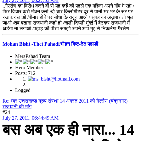
July 27, 2011, 06:27:53 AM
..गैरसैण का विरोध करने वों से यह कहें की पहले एक महिना अपने गाँव में रहो /
फिर विचार करो मंथन करो /दो चार किलोमीटर दूर से पानी भर भर के सर पर
रख कर लाओ /बीमार होने पर सीधा देहरादून आओ / सुबह का अख़बार तो भूल
जाओ /तब बताना राजधानी कहाँ हो /खली दिल्ली मुंबई में बैठकर राजधानी में
अडंगा ना लगाओ /पहाड़ की पीड़ा समझो अपने आप मुह से निकलेगा गैरसैण
Mohan Bisht -Thet Pahadi/मोहन बिष्ट-ठेठ पहाडी
MeraPahad Team
Hero Member
Posts: 712
Logged
Re: म्यर उत्तराखण्ड ग्रुप संस्था 14 अगस्त 2011 को गैरसैण (चंद्रनगर)
राजधानी की मांग
#24
July 27, 2011, 06:44:49 AM
बस अब एक ही नारा... 14