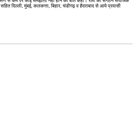
 गैरसैंण से कम पर कोई समझौता नही होने की बात कही। रैली को संगठन संयोजक
 सहित दिल्ली, मुंबई, कलकत्ता, बिहार, चंडीगढ़ व हैदराबाद से आये प्रवासी