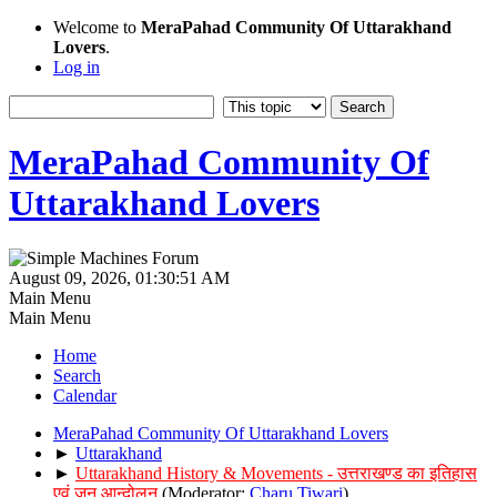
Welcome to
MeraPahad Community Of Uttarakhand
Lovers
.
Log in
MeraPahad Community Of
Uttarakhand Lovers
August 09, 2026, 01:30:51 AM
Main Menu
Main Menu
Home
Search
Calendar
MeraPahad Community Of Uttarakhand Lovers
►
Uttarakhand
►
Uttarakhand History & Movements - उत्तराखण्ड का इतिहास
एवं जन आन्दोलन
(Moderator:
Charu Tiwari
)