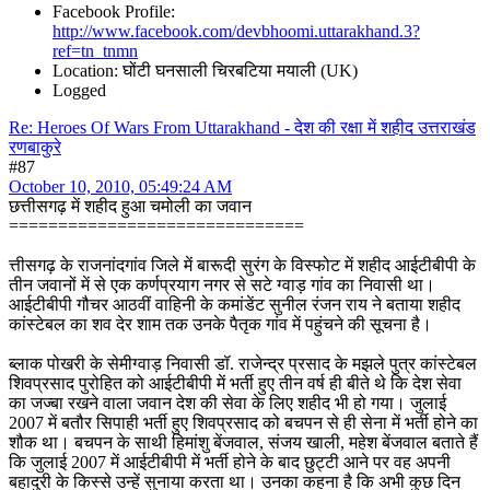
Facebook Profile:
http://www.facebook.com/devbhoomi.uttarakhand.3?
ref=tn_tnmn
Location: घोंटी घनसाली चिरबटिया मयाली (UK)
Logged
Re: Heroes Of Wars From Uttarakhand - देश की रक्षा में शहीद उत्तराखंड
रणबाकुरे
#87
October 10, 2010, 05:49:24 AM
छत्तीसगढ़ में शहीद हुआ चमोली का जवान
==============================
त्तीसगढ़ के राजनांदगांव जिले में बारूदी सुरंग के विस्फोट में शहीद आईटीबीपी के
तीन जवानों में से एक कर्णप्रयाग नगर से सटे ग्वाड़ गांव का निवासी था।
आईटीबीपी गौचर आठवीं वाहिनी के कमांडेंट सुनील रंजन राय ने बताया शहीद
कांस्टेबल का शव देर शाम तक उनके पैतृक गांव में पहुंचने की सूचना है।
ब्लाक पोखरी के सेमीग्वाड़ निवासी डॉ. राजेन्द्र प्रसाद के मझले पुत्र कांस्टेबल
शिवप्रसाद पुरोहित को आईटीबीपी में भर्ती हुए तीन वर्ष ही बीते थे कि देश सेवा
का जज्बा रखने वाला जवान देश की सेवा के लिए शहीद भी हो गया। जुलाई
2007 में बतौर सिपाही भर्ती हुए शिवप्रसाद को बचपन से ही सेना में भर्ती होने का
शौक था। बचपन के साथी हिमांशु बेंजवाल, संजय खाली, महेश बेंजवाल बताते हैं
कि जुलाई 2007 में आईटीबीपी में भर्ती होने के बाद छुट्टी आने पर वह अपनी
बहादुरी के किस्से उन्हें सुनाया करता था। उनका कहना है कि अभी कुछ दिन