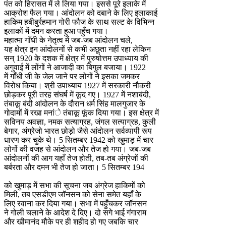
पंत को हिरासत में ले लिया गया। इससे पूरे इलाके में
आक्रोश फैल गया। आंदोलन को दबाने के लिए इलाकाई
हाकिम हबीबुर्रहमान गोरी फौज के साथ सल्ट के विभिन्न
इलाकों में दमन करता हुआ पहुँच गया।
महात्मा गाँधी के नेतृत्व में जब-जब आंदोलन चले,
यह क्षेत्र इन आंदोलनों से कभी अछूता नहीं रहा लेकिन
सन् 1920 के दशक में क्षेत्र में पुरुषोत्तम उपाध्याय की
अगुवाई में लोंगों ने आजादी का बिगुल बजाया। 1922
में गाँधी जी के जेल जाने पर लोगों ने इसका जमकर
विरोध किया। श्री उपाध्याय 1927 में सरकारी नौकरी
छोड़कर पूरी तरह संघर्ष में कूद गए। 1927 में नशाबंदी,
तंबाकू बंदी आंदोलन के दौरान धर्म सिंह मालगुजार के
गोदामों में रखा मनांे तंबाकू फूंक दिया गया। इस क्षेत्र में
सविनय अवज्ञा, नमक सत्याग्रह, जंगल सत्याग्रह, कुली
बेगार, अंग्रेजो भारत छोड़ो जैसे आंदोलन सर्वव्यापी रूप
धारण कर चुके थे। 5 सितम्बर 1942 को खुमाड़ में चार
लोगों की वजह से आंदोलन और तेज हो गया। जब-जब
आंदोलनों की आग यहाँ तेज होती, तब-तब अंग्रेजों की
बर्बरता और दमन भी तेज हो जाता। 5 सितम्बर 194
को खुमाड़ में सभा की सूचना जब अंग्रेज हाकिमों को
मिली, तब एसडीएम जॉनसन को सेना समेत यहाँ के
लिए रवाना कर दिया गया। सभा में पहुँचकर जॉनसन
ने गोली चलाने के आदेश दे दिए। दो सगे भाई गंगाराम
और खीमानंद मौके पर ही शहीद हो गए जबकि चार