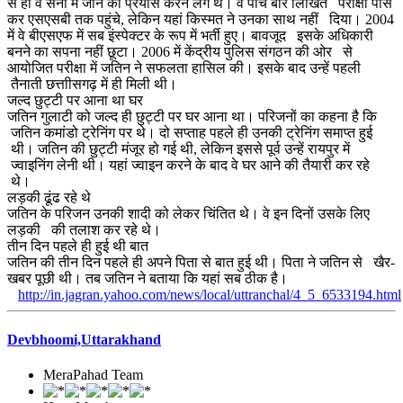
से ही वे सेना में जाने का प्रयास करने लगे थे। वे पांच बार लिखित परीक्षा पास
कर एसएसबी तक पहुंचे, लेकिन यहां किस्मत ने उनका साथ नहीं दिया। 2004
में वे बीएसएफ में सब इंस्पेक्टर के रूप में भर्ती हुए। बावजूद इसके अधिकारी
बनने का सपना नहीं छूटा। 2006 में केंद्रीय पुलिस संगठन की ओर से
आयोजित परीक्षा में जतिन ने सफलता हासिल की। इसके बाद उन्हें पहली
तैनाती छत्ताीसगढ़ में ही मिली थी।
जल्द छुट्टी पर आना था घर
जतिन गुलाटी को जल्द ही छुट्टी पर घर आना था। परिजनों का कहना है कि
जतिन कमांडो ट्रेनिंग पर थे। दो सप्ताह पहले ही उनकी ट्रेनिंग समाप्त हुई
थी। जतिन की छुट्टी मंजूर हो गई थी, लेकिन इससे पूर्व उन्हें रायपुर में
ज्वाइनिंग लेनी थी। यहां ज्वाइन करने के बाद वे घर आने की तैयारी कर रहे
थे।
लड़की ढूंढ रहे थे
जतिन के परिजन उनकी शादी को लेकर चिंतित थे। वे इन दिनों उसके लिए
लड़की की तलाश कर रहे थे।
तीन दिन पहले ही हुई थी बात
जतिन की तीन दिन पहले ही अपने पिता से बात हुई थी। पिता ने जतिन से खैर-
खबर पूछी थी। तब जतिन ने बताया कि यहां सब ठीक है।
http://in.jagran.yahoo.com/news/local/uttranchal/4_5_6533194.html
Devbhoomi,Uttarakhand
MeraPahad Team