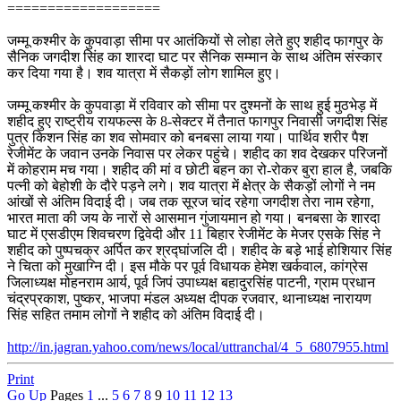
===================
जम्मू कश्मीर के कुपवाड़ा सीमा पर आतंकियों से लोहा लेते हुए शहीद फागपुर के
सैनिक जगदीश सिंह का शारदा घाट पर सैनिक सम्मान के साथ अंतिम संस्कार
कर दिया गया है। शव यात्रा में सैकड़ों लोग शामिल हुए।
जम्मू कश्मीर के कुपवाड़ा में रविवार को सीमा पर दुश्मनों के साथ हुई मुठभेड़ में
शहीद हुए राष्ट्रीय रायफल्स के 8-सेक्टर में तैनात फागपुर निवासी जगदीश सिंह
पुत्र किशन सिंह का शव सोमवार को बनबसा लाया गया। पार्थिव शरीर पैश
रेजीमेंट के जवान उनके निवास पर लेकर पहुंचे। शहीद का शव देखकर परिजनों
में कोहराम मच गया। शहीद की मां व छोटी बहन का रो-रोकर बुरा हाल है, जबकि
पत्नी को बेहोशी के दौरे पड़ने लगे। शव यात्रा में क्षेत्र के सैकड़ों लोगों ने नम
आंखों से अंतिम विदाई दी। जब तक सूरज चांद रहेगा जगदीश तेरा नाम रहेगा,
भारत माता की जय के नारों से आसमान गुंजायमान हो गया। बनबसा के शारदा
घाट में एसडीएम शिवचरण द्विवेदी और 11 बिहार रेजीमेंट के मेजर एसके सिंह ने
शहीद को पुष्पचक्र अर्पित कर श्रद्घांजलि दी। शहीद के बडे़ भाई होशियार सिंह
ने चिता को मुखाग्नि दी। इस मौके पर पूर्व विधायक हेमेश खर्कवाल, कांग्रेस
जिलाध्यक्ष मोहनराम आर्य, पूर्व जिपं उपाध्यक्ष बहादुरसिंह पाटनी, ग्राम प्रधान
चंद्रप्रकाश, पुष्कर, भाजपा मंडल अध्यक्ष दीपक रजवार, थानाध्यक्ष नारायण
सिंह सहित तमाम लोगों ने शहीद को अंतिम विदाई दी।
http://in.jagran.yahoo.com/news/local/uttranchal/4_5_6807955.html
Print
Go Up
Pages
1
...
5
6
7
8
9
10
11
12
13