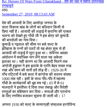
Re: Heroes Of Wars From Uttarakhand - देश की रक्षा में शहीद उत्तराखंड
रणबाकुरे
#86
September 27, 2010, 08:13:43 AM
देश की आजादी के लिए अल्मोड़ा जनपद के
सल्ट विकास खंड के लोगों का बलिदान किसी से
छिपा नहीं है। आजादी की लड़ाई में क्रान्ति की प्रबल
भावना को देखते हुए गाँधी जी ने इस क्षेत्र को कुमाऊँ
की बारदोली का नाम दिया।
कुमाऊँ व गढ़वाल की सीमा पर बसे सल्ट के
इतिहास के पन्नों को पलटें तो यह क्षेत्र शुरू से ही
आजादी की लड़ाई में जुटा हुआ था। सविनय अवज्ञा
आंदोलन में सर्वाधिक भाग लेने वाला यह अकेला
इलाका था। यही कारण था कि आजादी मिलने तक
अंग्रेजी हुकूमत ने इस इलाके के प्रति बेहद सख्त रुख
रखा और दमन की सारी हदें तोड़ दी। 1929-30 में
पाँच पट्टियों में बसे सल्ट में कांग्रेस की सदस्य संख्या
1000 तक रही। इसी के साथ गाँव-गाँव में महात्मा
गाँधी के कार्यक्रमों की धूम मच गई। 65 में से 61
मालदारों ने इस्तीफा दे दिया तथा तंबाकू और विदेशी
वस्तुओं का बहिष्कार कर दिया। सभाओं और प्रार्थना
के लिए रणसिंघ बजाकर सूचना दी जाती थी। 17
अगस्त 1930 को सल्ट के सत्याग्रही संचालक हरगोविन्द