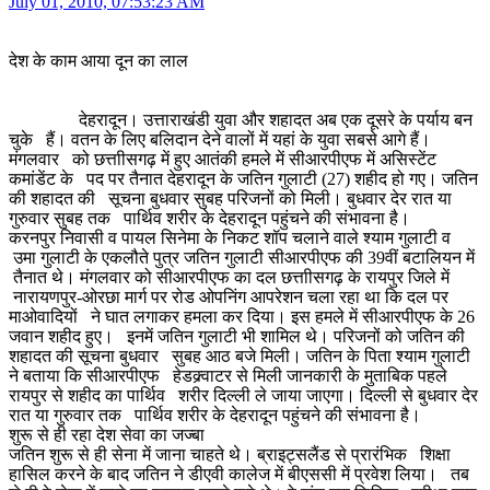
July 01, 2010, 07:53:23 AM
देश के काम आया दून का लाल
देहरादून। उत्ताराखंडी युवा और शहादत अब एक दूसरे के पर्याय बन
चुके हैं। वतन के लिए बलिदान देने वालों में यहां के युवा सबसे आगे हैं।
मंगलवार को छत्ताीसगढ़ में हुए आतंकी हमले में सीआरपीएफ में असिस्टेंट
कमांडेंट के पद पर तैनात देहरादून के जतिन गुलाटी (27) शहीद हो गए। जतिन
की शहादत की सूचना बुधवार सुबह परिजनों को मिली। बुधवार देर रात या
गुरुवार सुबह तक पार्थिव शरीर के देहरादून पहुंचने की संभावना है।
करनपुर निवासी व पायल सिनेमा के निकट शॉप चलाने वाले श्याम गुलाटी व
उमा गुलाटी के एकलौते पुत्र जतिन गुलाटी सीआरपीएफ की 39वीं बटालियन में
तैनात थे। मंगलवार को सीआरपीएफ का दल छत्ताीसगढ़ के रायपुर जिले में
नारायणपुर-ओरछा मार्ग पर रोड ओपनिंग आपरेशन चला रहा था कि दल पर
माओवादियों ने घात लगाकर हमला कर दिया। इस हमले में सीआरपीएफ के 26
जवान शहीद हुए। इनमें जतिन गुलाटी भी शामिल थे। परिजनों को जतिन की
शहादत की सूचना बुधवार सुबह आठ बजे मिली। जतिन के पिता श्याम गुलाटी
ने बताया कि सीआरपीएफ हेडक्र्वाटर से मिली जानकारी के मुताबिक पहले
रायपुर से शहीद का पार्थिव शरीर दिल्ली ले जाया जाएगा। दिल्ली से बुधवार देर
रात या गुरुवार तक पार्थिव शरीर के देहरादून पहुंचने की संभावना है।
शुरू से ही रहा देश सेवा का जज्बा
जतिन शुरू से ही सेना में जाना चाहते थे। ब्राइट्सलैंड से प्रारंभिक शिक्षा
हासिल करने के बाद जतिन ने डीएवी कालेज में बीएससी में प्रवेश लिया। तब