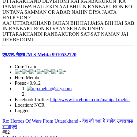
UTTARAKHAND DEVBHOMI KAI RANBAKURON KA
JANM HUWA HAI LEKIN AAJ BHI UN RANBAKURON KO
UNTANA SAMMAN OR ADAR NAHIN DIYA JAATA
HAI,KYON ?
AAJ UTTARAKHAND JAHAN BHI HAI JAISA BHI HAI SAB
IN RANBAKURON KI VAAY SE HAIN UNHIN
UTTARAKHANDI RANBAKURON SAT-SAT NAMAN JAI
DEVBHOOMI
एम.एस. मेहता /M S Mehta 9910532720
Core Team
Hero Member
Posts: 40,912
Facebook Profile:
http://www.facebook.com/mahipal.mehta
Location: NCR
Logged
Re: Heroes Of Wars From Uttarakhand - देश की रक्षा में शहीद उत्तराखंड
रणबाकुरे
#82