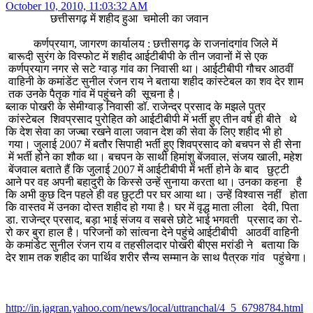
October 10, 2010, 11:03:32 AM
छत्तीसगढ़ में शहीद हुआ चमोली का जवान
कर्णप्रयाग, जागरण कार्यालय : छत्तीसगढ़ के राजनांदगांव जिले में
बारूदी सुरंग के विस्फोट में शहीद आईटीबीपी के तीन जवानों में से एक
कर्णप्रयाग नगर से सटे ग्वाड़ गांव का निवासी था। आईटीबीपी गौचर आठवीं
वाहिनी के कमांडेंट सुनील रंजन राय ने बताया शहीद कांस्टेबल का शव देर शाम
तक उनके पैतृक गांव में पहुंचने की सूचना है।
ब्लाक पोखरी के सेमीग्वाड़ निवासी डॉ. राजेन्द्र प्रसाद के मझले पुत्र
कांस्टेबल शिवप्रसाद पुरोहित को आईटीबीपी में भर्ती हुए तीन वर्ष ही बीते थे
कि देश सेवा का जज्बा रखने वाला जवान देश की सेवा के लिए शहीद भी हो
गया। जुलाई 2007 में बतौर सिपाही भर्ती हुए शिवप्रसाद को बचपन से ही सेना
में भर्ती होने का शौक था। बचपन के साथी हिमांशु बेंजवाल, संजय खाली, महेश
बेंजवाल बताते हैं कि जुलाई 2007 में आईटीबीपी में भर्ती होने के बाद छुट्टी
आने पर वह अपनी बहादुरी के किस्से उन्हें सुनाया करता था। उनका कहना है
कि अभी कुछ दिन पहले ही वह छुट्टी पर घर आया था। उन्हें विश्वास नहीं होता
कि वास्तव में उनका दोस्त शहीद हो गया है। घर में वृद्ध माता लीला देवी, पिता
डा. राजेन्द्र प्रसाद, बड़ा भाई संजय व सबसे छोटे भाई भगवती प्रसाद का रो-
रो कर बुरा हाल है। परिजनों को सांत्वना देने पहुंचे आईटीबीपी आठवीं वाहिनी
के कमांडेट सुनील रंजन राय व तहसीलदार पोखरी बीएस मरांडी ने बताया कि
देर शाम तक शहीद का पार्थिव शरीर सैन्य सम्मान के साथ पैत्रक गांव पहुंचेगा।
http://in.jagran.yahoo.com/news/local/uttranchal/4_5_6798784.html