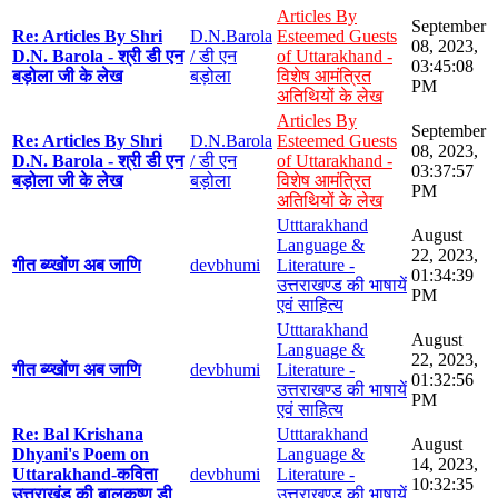
Articles By
September
Re: Articles By Shri
D.N.Barola
Esteemed Guests
08, 2023,
D.N. Barola - श्री डी एन
/ डी एन
of Uttarakhand -
03:45:08
बड़ोला जी के लेख
बड़ोला
विशेष आमंत्रित
PM
अतिथियों के लेख
Articles By
September
Re: Articles By Shri
D.N.Barola
Esteemed Guests
08, 2023,
D.N. Barola - श्री डी एन
/ डी एन
of Uttarakhand -
03:37:57
बड़ोला जी के लेख
बड़ोला
विशेष आमंत्रित
PM
अतिथियों के लेख
Utttarakhand
August
Language &
22, 2023,
गीत ब्य्खोंण अब जाणि
devbhumi
Literature -
01:34:39
उत्तराखण्ड की भाषायें
PM
एवं साहित्य
Utttarakhand
August
Language &
22, 2023,
गीत ब्य्खोंण अब जाणि
devbhumi
Literature -
01:32:56
उत्तराखण्ड की भाषायें
PM
एवं साहित्य
Re: Bal Krishana
Utttarakhand
August
Dhyani's Poem on
Language &
14, 2023,
Uttarakhand-कविता
devbhumi
Literature -
10:32:35
उत्तराखंड की बालकृष्ण डी
उत्तराखण्ड की भाषायें