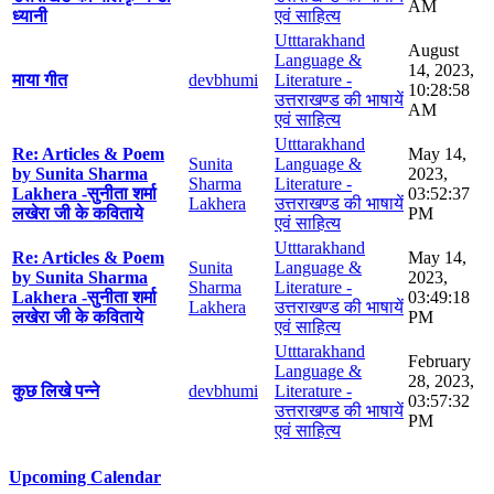
AM
ध्यानी
एवं साहित्य
Utttarakhand
August
Language &
14, 2023,
माया गीत
devbhumi
Literature -
10:28:58
उत्तराखण्ड की भाषायें
AM
एवं साहित्य
Utttarakhand
Re: Articles & Poem
May 14,
Sunita
Language &
by Sunita Sharma
2023,
Sharma
Literature -
Lakhera -सुनीता शर्मा
03:52:37
Lakhera
उत्तराखण्ड की भाषायें
लखेरा जी के कविताये
PM
एवं साहित्य
Utttarakhand
Re: Articles & Poem
May 14,
Sunita
Language &
by Sunita Sharma
2023,
Sharma
Literature -
Lakhera -सुनीता शर्मा
03:49:18
Lakhera
उत्तराखण्ड की भाषायें
लखेरा जी के कविताये
PM
एवं साहित्य
Utttarakhand
February
Language &
28, 2023,
कुछ लिखे पन्ने
devbhumi
Literature -
03:57:32
उत्तराखण्ड की भाषायें
PM
एवं साहित्य
Upcoming Calendar