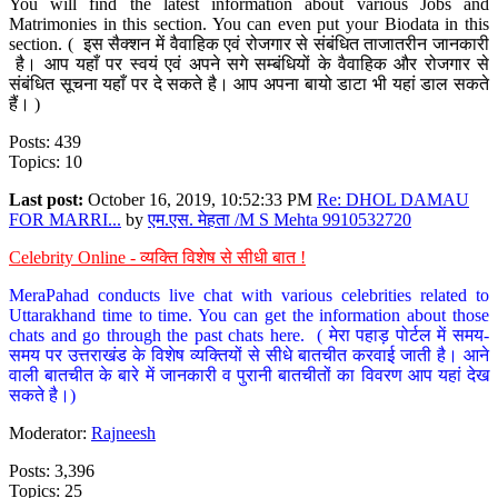
You will find the latest information about various Jobs and
Matrimonies in this section. You can even put your Biodata in this
section. ( इस सैक्शन में वैवाहिक एवं रोजगार से संबंधित ताजातरीन जानकारी
है। आप यहाँ पर स्वयं एवं अपने सगे सम्बंधियों के वैवाहिक और रोजगार से
संबंधित सूचना यहाँ पर दे सकते है। आप अपना बायो डाटा भी यहां डाल सकते
हैं। )
Posts: 439
Topics: 10
Last post:
October 16, 2019, 10:52:33 PM
Re: DHOL DAMAU
FOR MARRI...
by
एम.एस. मेहता /M S Mehta 9910532720
Celebrity Online - व्यक्ति विशेष से सीधी बात !
MeraPahad conducts live chat with various celebrities related to
Uttarakhand time to time. You can get the information about those
chats and go through the past chats here. ( मेरा पहाड़ पोर्टल में समय-
समय पर उत्तराखंड के विशेष व्यक्तियों से सीधे बातचीत करवाई जाती है। आने
वाली बातचीत के बारे में जानकारी व पुरानी बातचीतों का विवरण आप यहां देख
सकते है।)
Moderator:
Rajneesh
Posts: 3,396
Topics: 25