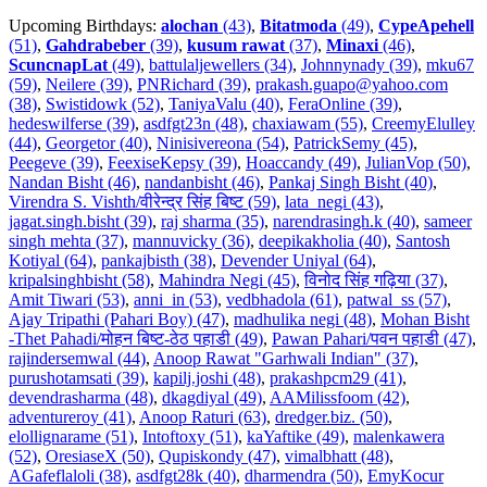
Upcoming Birthdays:
alochan
(43)
,
Bitatmoda
(49)
,
CypeApehell
(51)
,
Gahdrabeber
(39)
,
kusum rawat
(37)
,
Minaxi
(46)
,
ScuncnapLat
(49)
,
battulaljewellers (34)
,
Johnnynady (39)
,
mku67
(59)
,
Neilere (39)
,
PNRichard (39)
,
prakash.guapo@yahoo.com
(38)
,
Swistidowk (52)
,
TaniyaValu (40)
,
FeraOnline (39)
,
hedeswilferse (39)
,
asdfgt23n (48)
,
chaxiawam (55)
,
CreemyElulley
(44)
,
Georgetor (40)
,
Ninisivereona (54)
,
PatrickSemy (45)
,
Peegeve (39)
,
FeexiseKepsy (39)
,
Hoaccandy (49)
,
JulianVop (50)
,
Nandan Bisht (46)
,
nandanbisht (46)
,
Pankaj Singh Bisht (40)
,
Virendra S. Vishth/वीरेन्द्र सिंह बिष्ट (59)
,
lata_negi (43)
,
jagat.singh.bisht (39)
,
raj sharma (35)
,
narendrasingh.k (40)
,
sameer
singh mehta (37)
,
mannuvicky (36)
,
deepikakholia (40)
,
Santosh
Kotiyal (64)
,
pankajbisth (38)
,
Devender Uniyal (64)
,
kripalsinghbisht (58)
,
Mahindra Negi (45)
,
विनोद सिंह गढ़िया (37)
,
Amit Tiwari (53)
,
anni_in (53)
,
vedbhadola (61)
,
patwal_ss (57)
,
Ajay Tripathi (Pahari Boy) (47)
,
madhulika negi (48)
,
Mohan Bisht
-Thet Pahadi/मोहन बिष्ट-ठेठ पहाडी (49)
,
Pawan Pahari/पवन पहाडी (47)
,
rajindersemwal (44)
,
Anoop Rawat "Garhwali Indian" (37)
,
purushotamsati (39)
,
kapilj.joshi (48)
,
prakashpcm29 (41)
,
devendrasharma (48)
,
dkagdiyal (49)
,
AAMilissfoom (42)
,
adventureroy (41)
,
Anoop Raturi (63)
,
dredger.biz. (50)
,
elollignarame (51)
,
Intoftoxy (51)
,
kaYaftike (49)
,
malenkawera
(52)
,
OresiaseX (50)
,
Qupiskondy (47)
,
vimalbhatt (48)
,
AGafeflaloli (38)
,
asdfgt28k (40)
,
dharmendra (50)
,
EmyKocur