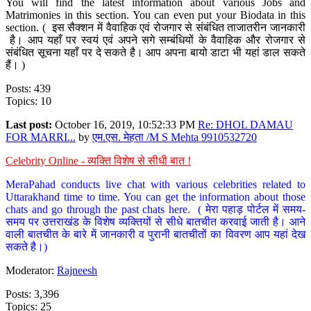
You will find the latest information about various Jobs and
Matrimonies in this section. You can even put your Biodata in this
section. ( इस सैक्शन में वैवाहिक एवं रोजगार से संबंधित ताजातरीन जानकारी
है। आप यहाँ पर स्वयं एवं अपने सगे सम्बंधियों के वैवाहिक और रोजगार से
संबंधित सूचना यहाँ पर दे सकते है। आप अपना बायो डाटा भी यहां डाल सकते
हैं। )
Posts: 439
Topics: 10
Last post:
October 16, 2019, 10:52:33 PM
Re: DHOL DAMAU
FOR MARRI...
by
एम.एस. मेहता /M S Mehta 9910532720
Celebrity Online - व्यक्ति विशेष से सीधी बात !
MeraPahad conducts live chat with various celebrities related to
Uttarakhand time to time. You can get the information about those
chats and go through the past chats here. ( मेरा पहाड़ पोर्टल में समय-
समय पर उत्तराखंड के विशेष व्यक्तियों से सीधे बातचीत करवाई जाती है। आने
वाली बातचीत के बारे में जानकारी व पुरानी बातचीतों का विवरण आप यहां देख
सकते है।)
Moderator:
Rajneesh
Posts: 3,396
Topics: 25