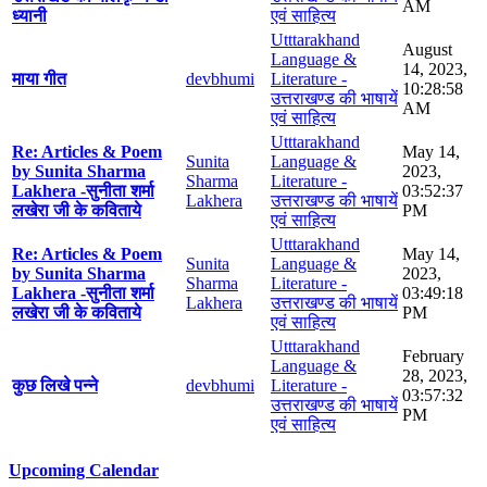
AM
ध्यानी
एवं साहित्य
Utttarakhand
August
Language &
14, 2023,
माया गीत
devbhumi
Literature -
10:28:58
उत्तराखण्ड की भाषायें
AM
एवं साहित्य
Utttarakhand
Re: Articles & Poem
May 14,
Sunita
Language &
by Sunita Sharma
2023,
Sharma
Literature -
Lakhera -सुनीता शर्मा
03:52:37
Lakhera
उत्तराखण्ड की भाषायें
लखेरा जी के कविताये
PM
एवं साहित्य
Utttarakhand
Re: Articles & Poem
May 14,
Sunita
Language &
by Sunita Sharma
2023,
Sharma
Literature -
Lakhera -सुनीता शर्मा
03:49:18
Lakhera
उत्तराखण्ड की भाषायें
लखेरा जी के कविताये
PM
एवं साहित्य
Utttarakhand
February
Language &
28, 2023,
कुछ लिखे पन्ने
devbhumi
Literature -
03:57:32
उत्तराखण्ड की भाषायें
PM
एवं साहित्य
Upcoming Calendar