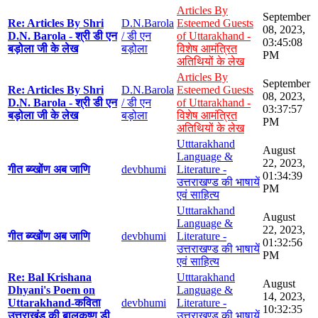
Articles By
September
Re: Articles By Shri
D.N.Barola
Esteemed Guests
08, 2023,
D.N. Barola - श्री डी एन
/ डी एन
of Uttarakhand -
03:45:08
बड़ोला जी के लेख
बड़ोला
विशेष आमंत्रित
PM
अतिथियों के लेख
Articles By
September
Re: Articles By Shri
D.N.Barola
Esteemed Guests
08, 2023,
D.N. Barola - श्री डी एन
/ डी एन
of Uttarakhand -
03:37:57
बड़ोला जी के लेख
बड़ोला
विशेष आमंत्रित
PM
अतिथियों के लेख
Utttarakhand
August
Language &
22, 2023,
गीत ब्य्खोंण अब जाणि
devbhumi
Literature -
01:34:39
उत्तराखण्ड की भाषायें
PM
एवं साहित्य
Utttarakhand
August
Language &
22, 2023,
गीत ब्य्खोंण अब जाणि
devbhumi
Literature -
01:32:56
उत्तराखण्ड की भाषायें
PM
एवं साहित्य
Re: Bal Krishana
Utttarakhand
August
Dhyani's Poem on
Language &
14, 2023,
Uttarakhand-कविता
devbhumi
Literature -
10:32:35
उत्तराखंड की बालकृष्ण डी
उत्तराखण्ड की भाषायें