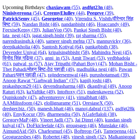
Upcoming Birthdays:
chaxiawam
(55)
,
asdfgt23n
(48)
,
Ninisivereona
(54)
,
CreemyElulley
(44)
,
Peegeve
(39)
,
PatrickSemy
(45)
,
Georgetor
(40)
,
Virendra S. Vishth/वीरेन्द्र सिंह
बिष्ट (59)
,
Nandan Bisht (46)
,
nandanbisht (46)
,
Hoaccandy (49)
,
FeexiseKepsy (39)
,
JulianVop (50)
,
Pankaj Singh Bisht (40)
,
lata_negi (43)
,
jagat.singh.bisht (39)
,
raj sharma (35)
,
narendrasingh.k (40)
,
sameer singh mehta (37)
,
mannuvicky (36)
,
deepikakholia (40)
,
Santosh Kotiyal (64)
,
pankajbisth (38)
,
Devender Uniyal (64)
,
kripalsinghbisht (58)
,
Mahindra Negi (45)
,
विनोद सिंह गढ़िया (37)
,
anni_in (53)
,
Amit Tiwari (53)
,
vedbhadola
(61)
,
patwal_ss (57)
,
Ajay Tripathi (Pahari Boy) (47)
,
Mohan Bisht -
Thet Pahadi/मोहन बिष्ट-ठेठ पहाडी (49)
,
madhulika negi (48)
,
Pawan
Pahari/पवन पहाडी (47)
,
rajindersemwal (44)
,
purushotamsati (39)
,
Anoop Rawat "Garhwali Indian" (37)
,
kapilj.joshi (48)
,
prakashpcm29 (41)
,
devendrasharma (48)
,
dkagdiyal (49)
,
Anoop
Raturi (63)
,
kaYaftike (49)
,
Intoftoxy (51)
,
malenkawera (52)
,
Qupiskondy (47)
,
adventureroy (41)
,
vimalbhatt (48)
,
AAMilissfoom (42)
,
elollignarame (51)
,
OresiaseX (50)
,
dredger.biz. (50)
,
manesh.bhatt (46)
,
manoj.dabral (137)
,
asdfgt28k
(40)
,
EmyKocur (39)
,
dharmendra (50)
,
AGafeflaloli (38)
,
GregoryMaP (48)
,
Vineet Jadli (37)
,
Jai Dimri (40)
,
kundan singh
kulyal (47)
,
DoFkicleelale (43)
,
grougsgep (46)
,
Munslake (46)
,
AimundAid (50)
,
Charlesmurl (45)
,
Boftreop (54)
,
Tamepenna (41)
,
Geoguezesbes (48)
,
Robertet (48)
,
vinesh singh (32)
,
Malkanigopal