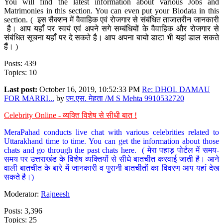
You will find the latest information about various Jobs and
Matrimonies in this section. You can even put your Biodata in this
section. ( इस सैक्शन में वैवाहिक एवं रोजगार से संबंधित ताजातरीन जानकारी
है। आप यहाँ पर स्वयं एवं अपने सगे सम्बंधियों के वैवाहिक और रोजगार से
संबंधित सूचना यहाँ पर दे सकते है। आप अपना बायो डाटा भी यहां डाल सकते
हैं। )
Posts: 439
Topics: 10
Last post:
October 16, 2019, 10:52:33 PM
Re: DHOL DAMAU
FOR MARRI...
by
एम.एस. मेहता /M S Mehta 9910532720
Celebrity Online - व्यक्ति विशेष से सीधी बात !
MeraPahad conducts live chat with various celebrities related to
Uttarakhand time to time. You can get the information about those
chats and go through the past chats here. ( मेरा पहाड़ पोर्टल में समय-
समय पर उत्तराखंड के विशेष व्यक्तियों से सीधे बातचीत करवाई जाती है। आने
वाली बातचीत के बारे में जानकारी व पुरानी बातचीतों का विवरण आप यहां देख
सकते है।)
Moderator:
Rajneesh
Posts: 3,396
Topics: 25