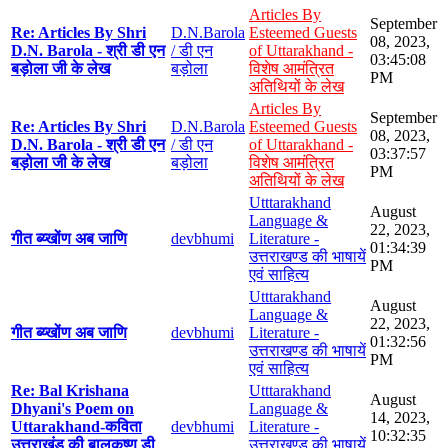
Articles By
September
Re: Articles By Shri
D.N.Barola
Esteemed Guests
08, 2023,
D.N. Barola - श्री डी एन
/ डी एन
of Uttarakhand -
03:45:08
बड़ोला जी के लेख
बड़ोला
विशेष आमंत्रित
PM
अतिथियों के लेख
Articles By
September
Re: Articles By Shri
D.N.Barola
Esteemed Guests
08, 2023,
D.N. Barola - श्री डी एन
/ डी एन
of Uttarakhand -
03:37:57
बड़ोला जी के लेख
बड़ोला
विशेष आमंत्रित
PM
अतिथियों के लेख
Utttarakhand
August
Language &
22, 2023,
गीत ब्य्खोंण अब जाणि
devbhumi
Literature -
01:34:39
उत्तराखण्ड की भाषायें
PM
एवं साहित्य
Utttarakhand
August
Language &
22, 2023,
गीत ब्य्खोंण अब जाणि
devbhumi
Literature -
01:32:56
उत्तराखण्ड की भाषायें
PM
एवं साहित्य
Re: Bal Krishana
Utttarakhand
August
Dhyani's Poem on
Language &
14, 2023,
Uttarakhand-कविता
devbhumi
Literature -
10:32:35
उत्तराखंड की बालकृष्ण डी
उत्तराखण्ड की भाषायें