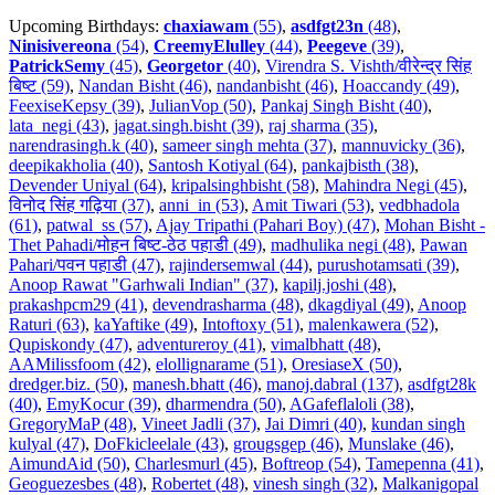
Upcoming Birthdays:
chaxiawam
(55)
,
asdfgt23n
(48)
,
Ninisivereona
(54)
,
CreemyElulley
(44)
,
Peegeve
(39)
,
PatrickSemy
(45)
,
Georgetor
(40)
,
Virendra S. Vishth/वीरेन्द्र सिंह
बिष्ट (59)
,
Nandan Bisht (46)
,
nandanbisht (46)
,
Hoaccandy (49)
,
FeexiseKepsy (39)
,
JulianVop (50)
,
Pankaj Singh Bisht (40)
,
lata_negi (43)
,
jagat.singh.bisht (39)
,
raj sharma (35)
,
narendrasingh.k (40)
,
sameer singh mehta (37)
,
mannuvicky (36)
,
deepikakholia (40)
,
Santosh Kotiyal (64)
,
pankajbisth (38)
,
Devender Uniyal (64)
,
kripalsinghbisht (58)
,
Mahindra Negi (45)
,
विनोद सिंह गढ़िया (37)
,
anni_in (53)
,
Amit Tiwari (53)
,
vedbhadola
(61)
,
patwal_ss (57)
,
Ajay Tripathi (Pahari Boy) (47)
,
Mohan Bisht -
Thet Pahadi/मोहन बिष्ट-ठेठ पहाडी (49)
,
madhulika negi (48)
,
Pawan
Pahari/पवन पहाडी (47)
,
rajindersemwal (44)
,
purushotamsati (39)
,
Anoop Rawat "Garhwali Indian" (37)
,
kapilj.joshi (48)
,
prakashpcm29 (41)
,
devendrasharma (48)
,
dkagdiyal (49)
,
Anoop
Raturi (63)
,
kaYaftike (49)
,
Intoftoxy (51)
,
malenkawera (52)
,
Qupiskondy (47)
,
adventureroy (41)
,
vimalbhatt (48)
,
AAMilissfoom (42)
,
elollignarame (51)
,
OresiaseX (50)
,
dredger.biz. (50)
,
manesh.bhatt (46)
,
manoj.dabral (137)
,
asdfgt28k
(40)
,
EmyKocur (39)
,
dharmendra (50)
,
AGafeflaloli (38)
,
GregoryMaP (48)
,
Vineet Jadli (37)
,
Jai Dimri (40)
,
kundan singh
kulyal (47)
,
DoFkicleelale (43)
,
grougsgep (46)
,
Munslake (46)
,
AimundAid (50)
,
Charlesmurl (45)
,
Boftreop (54)
,
Tamepenna (41)
,
Geoguezesbes (48)
,
Robertet (48)
,
vinesh singh (32)
,
Malkanigopal