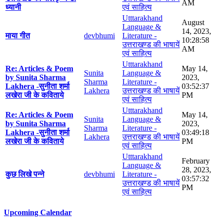
AM
ध्यानी
एवं साहित्य
Utttarakhand
August
Language &
14, 2023,
माया गीत
devbhumi
Literature -
10:28:58
उत्तराखण्ड की भाषायें
AM
एवं साहित्य
Utttarakhand
Re: Articles & Poem
May 14,
Sunita
Language &
by Sunita Sharma
2023,
Sharma
Literature -
Lakhera -सुनीता शर्मा
03:52:37
Lakhera
उत्तराखण्ड की भाषायें
लखेरा जी के कविताये
PM
एवं साहित्य
Utttarakhand
Re: Articles & Poem
May 14,
Sunita
Language &
by Sunita Sharma
2023,
Sharma
Literature -
Lakhera -सुनीता शर्मा
03:49:18
Lakhera
उत्तराखण्ड की भाषायें
लखेरा जी के कविताये
PM
एवं साहित्य
Utttarakhand
February
Language &
28, 2023,
कुछ लिखे पन्ने
devbhumi
Literature -
03:57:32
उत्तराखण्ड की भाषायें
PM
एवं साहित्य
Upcoming Calendar