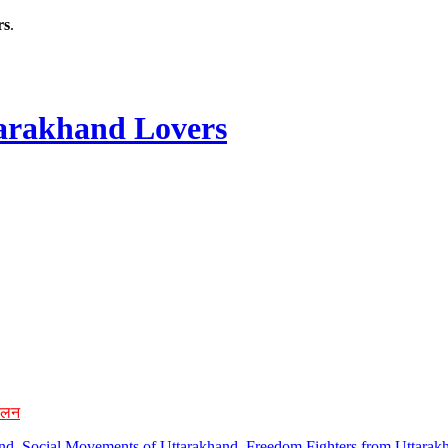
rs
.
rakhand Lovers
ोलन
hand, Social Movements of Uttarakhand, Freedom Fighters from Uttarakh