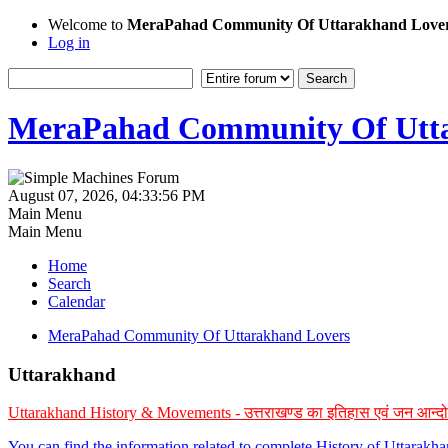
Welcome to
MeraPahad Community Of Uttarakhand Love
Log in
MeraPahad Community Of Utta
August 07, 2026, 04:33:56 PM
Main Menu
Main Menu
Home
Search
Calendar
MeraPahad Community Of Uttarakhand Lovers
Uttarakhand
Uttarakhand History & Movements - उत्तराखण्ड का इतिहास एवं जन आन्द
You can find the information related to complete History of Uttarak