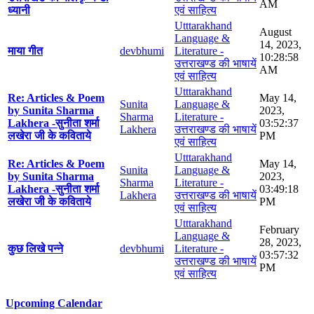
AM
ध्यानी
एवं साहित्य
Utttarakhand
August
Language &
14, 2023,
माया गीत
devbhumi
Literature -
10:28:58
उत्तराखण्ड की भाषायें
AM
एवं साहित्य
Utttarakhand
Re: Articles & Poem
May 14,
Sunita
Language &
by Sunita Sharma
2023,
Sharma
Literature -
Lakhera -सुनीता शर्मा
03:52:37
Lakhera
उत्तराखण्ड की भाषायें
लखेरा जी के कविताये
PM
एवं साहित्य
Utttarakhand
Re: Articles & Poem
May 14,
Sunita
Language &
by Sunita Sharma
2023,
Sharma
Literature -
Lakhera -सुनीता शर्मा
03:49:18
Lakhera
उत्तराखण्ड की भाषायें
लखेरा जी के कविताये
PM
एवं साहित्य
Utttarakhand
February
Language &
28, 2023,
कुछ लिखे पन्ने
devbhumi
Literature -
03:57:32
उत्तराखण्ड की भाषायें
PM
एवं साहित्य
Upcoming Calendar