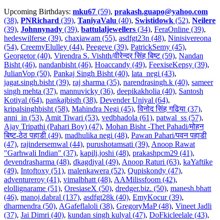
Upcoming Birthdays:
mku67
(59)
,
prakash.guapo@yahoo.com
(38)
,
PNRichard
(39)
,
TaniyaValu
(40)
,
Swistidowk
(52)
,
Neilere
(39)
,
Johnnynady
(39)
,
battulaljewellers
(34)
,
FeraOnline (39)
,
hedeswilferse (39)
,
chaxiawam (55)
,
asdfgt23n (48)
,
Ninisivereona
(54)
,
CreemyElulley (44)
,
Peegeve (39)
,
PatrickSemy (45)
,
Georgetor (40)
,
Virendra S. Vishth/वीरेन्द्र सिंह बिष्ट (59)
,
Nandan
Bisht (46)
,
nandanbisht (46)
,
Hoaccandy (49)
,
FeexiseKepsy (39)
,
JulianVop (50)
,
Pankaj Singh Bisht (40)
,
lata_negi (43)
,
jagat.singh.bisht (39)
,
raj sharma (35)
,
narendrasingh.k (40)
,
sameer
singh mehta (37)
,
mannuvicky (36)
,
deepikakholia (40)
,
Santosh
Kotiyal (64)
,
pankajbisth (38)
,
Devender Uniyal (64)
,
kripalsinghbisht (58)
,
Mahindra Negi (45)
,
विनोद सिंह गढ़िया (37)
,
anni_in (53)
,
Amit Tiwari (53)
,
vedbhadola (61)
,
patwal_ss (57)
,
Ajay Tripathi (Pahari Boy) (47)
,
Mohan Bisht -Thet Pahadi/मोहन
बिष्ट-ठेठ पहाडी (49)
,
madhulika negi (48)
,
Pawan Pahari/पवन पहाडी
(47)
,
rajindersemwal (44)
,
purushotamsati (39)
,
Anoop Rawat
"Garhwali Indian" (37)
,
kapilj.joshi (48)
,
prakashpcm29 (41)
,
devendrasharma (48)
,
dkagdiyal (49)
,
Anoop Raturi (63)
,
kaYaftike
(49)
,
Intoftoxy (51)
,
malenkawera (52)
,
Qupiskondy (47)
,
adventureroy (41)
,
vimalbhatt (48)
,
AAMilissfoom (42)
,
elollignarame (51)
,
OresiaseX (50)
,
dredger.biz. (50)
,
manesh.bhatt
(46)
,
manoj.dabral (137)
,
asdfgt28k (40)
,
EmyKocur (39)
,
dharmendra (50)
,
AGafeflaloli (38)
,
GregoryMaP (48)
,
Vineet Jadli
(37)
,
Jai Dimri (40)
,
kundan singh kulyal (47)
,
DoFkicleelale (43)
,