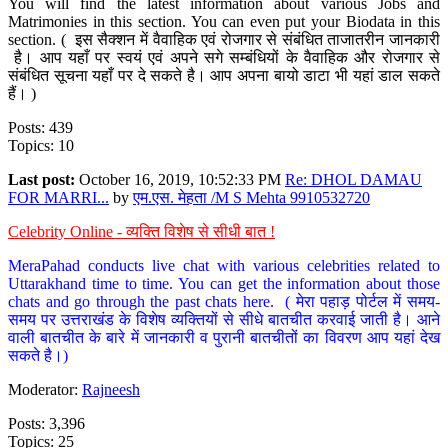
You will find the latest information about various Jobs and
Matrimonies in this section. You can even put your Biodata in this
section. ( इस सैक्शन में वैवाहिक एवं रोजगार से संबंधित ताजातरीन जानकारी
है। आप यहाँ पर स्वयं एवं अपने सगे सम्बंधियों के वैवाहिक और रोजगार से
संबंधित सूचना यहाँ पर दे सकते है। आप अपना बायो डाटा भी यहां डाल सकते
हैं। )
Posts: 439
Topics: 10
Last post:
October 16, 2019, 10:52:33 PM
Re: DHOL DAMAU
FOR MARRI...
by
एम.एस. मेहता /M S Mehta 9910532720
Celebrity Online - व्यक्ति विशेष से सीधी बात !
MeraPahad conducts live chat with various celebrities related to
Uttarakhand time to time. You can get the information about those
chats and go through the past chats here. ( मेरा पहाड़ पोर्टल में समय-
समय पर उत्तराखंड के विशेष व्यक्तियों से सीधे बातचीत करवाई जाती है। आने
वाली बातचीत के बारे में जानकारी व पुरानी बातचीतों का विवरण आप यहां देख
सकते है।)
Moderator:
Rajneesh
Posts: 3,396
Topics: 25