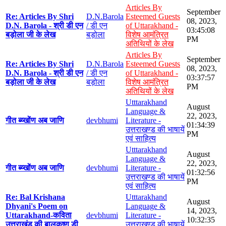
Articles By
September
Re: Articles By Shri
D.N.Barola
Esteemed Guests
08, 2023,
D.N. Barola - श्री डी एन
/ डी एन
of Uttarakhand -
03:45:08
बड़ोला जी के लेख
बड़ोला
विशेष आमंत्रित
PM
अतिथियों के लेख
Articles By
September
Re: Articles By Shri
D.N.Barola
Esteemed Guests
08, 2023,
D.N. Barola - श्री डी एन
/ डी एन
of Uttarakhand -
03:37:57
बड़ोला जी के लेख
बड़ोला
विशेष आमंत्रित
PM
अतिथियों के लेख
Utttarakhand
August
Language &
22, 2023,
गीत ब्य्खोंण अब जाणि
devbhumi
Literature -
01:34:39
उत्तराखण्ड की भाषायें
PM
एवं साहित्य
Utttarakhand
August
Language &
22, 2023,
गीत ब्य्खोंण अब जाणि
devbhumi
Literature -
01:32:56
उत्तराखण्ड की भाषायें
PM
एवं साहित्य
Re: Bal Krishana
Utttarakhand
August
Dhyani's Poem on
Language &
14, 2023,
Uttarakhand-कविता
devbhumi
Literature -
10:32:35
उत्तराखंड की बालकृष्ण डी
उत्तराखण्ड की भाषायें