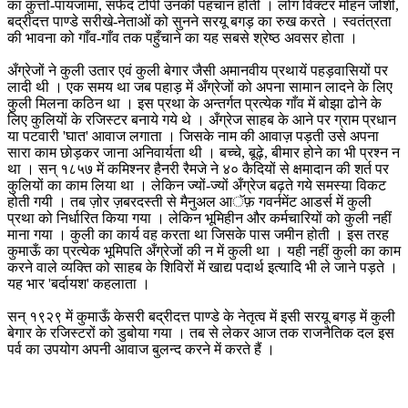
का कुर्त्ता-पायजामा, सफेद टोपी उनकी पहचान होती । लोग विक्टर मोहन जोशी,
बद्रीदत्त पाण्डे सरीखे-नेताओं को सुनने सरयू बगड़ का रुख करते । स्वतंत्रता
की भावना को गाँव-गाँव तक पहुँचाने का यह सबसे श्रेष्ठ अवसर होता ।
अँग्रेजों ने कुली उतार एवं कुली बेगार जैसी अमानवीय प्रथायें पहड़वासियों पर
लादी थी । एक समय था जब पहाड़ में अँग्रेजों को अपना सामान लादने के लिए
कुली मिलना कठिन था । इस प्रथा के अन्तर्गत प्रत्येक गाँव में बोझा ढोने के
लिए कुलियों के रजिस्टर बनाये गये थे । अँग्रेज साहब के आने पर ग्राम प्रधान
या पटवारी 'घात' आवाज लगाता । जिसके नाम की आवाज़ पड़ती उसे अपना
सारा काम छोड़कर जाना अनिवार्यता थी । बच्चे, बूढ़े, बीमार होने का भी प्रश्न न
था । सन् १८५७ में कमिश्नर हैनरी रैमजे ने ४० कैदियों से क्षमादान की शर्त पर
कुलियों का काम लिया था । लेकिन ज्यों-ज्यों अँग्रेज बढ़ते गये समस्या विकट
होती गयी । तब ज़ोर ज़बरदस्ती से मैनुअल आॅफ़ गवर्नमेंट आडर्स में कुली
प्रथा को निर्धारित किया गया । लेकिन भूमिहीन और कर्मचारियों को कुली नहीं
माना गया । कुली का कार्य वह करता था जिसके पास जमीन होती । इस तरह
कुमाऊँ का प्रत्येक भूमिपति अँग्रेजों की न में कुली था । यही नहीं कुली का काम
करने वाले व्यक्ति को साहब के शिविरों में खाद्य पदार्थ इत्यादि भी ले जाने पड़ते ।
यह भार 'बर्दायश' कहलाता ।
सन् १९२९ में कुमाऊँ केसरी बद्रीदत्त पाण्डे के नेतृत्व में इसी सरयू बगड़ में कुली
बेगार के रजिस्टरों को डुबोया गया । तब से लेकर आज तक राजनैतिक दल इस
पर्व का उपयोग अपनी आवाज बुलन्द करने में करते हैं ।