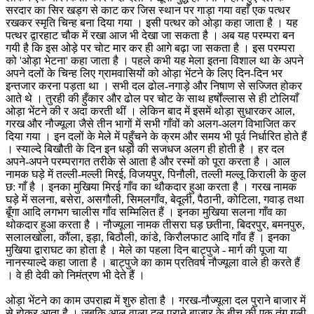
सरदार का सिर खड्ग से काट कर जिस स्थान पर गाड़ा गया वहाँ एक पत्थर
रखकर स्मृति चिन्ह बना दिया गया । इसी पत्थर को ओड़ा कहा जाता है । यह
पत्थर द्वारहाट चौक में रखा आज भी देखा जा सकता है । अब यह परम्परा बन
गयी है कि इस ओड़े पर चोट मार कर ही आगे बढ़ा जा सकता है । इस परम्परा
को 'ओड़ा भेटना' कहा जाता है । पहले कभी यह मेला इतना विशाल था के अपने
अपने दलों के चिन्ह लिए ग्रामवासियों को ओड़ा भेंटने के लिए दिन-दिन भर
इन्तजार करना पड़ता था । सभी दल ढोल-नगाड़े और निषाण से सज्जित होकर
आते थे । तुरही की हुँकार और ढोल पर चोट के साथ हर्षोंल्लास से ही टोलियाँ
ओड़ा भेंटने की र अदा करती थीं । लेकिन बाद में इसमें थोड़ा सुधारकर आल,
गरख और नौज्यूला जैसे तीन भागों में सभी गाँवों को अलग-अलग विभाजित कर
दिया गया । इन दलों के मेले में पहुँचने के क्रम और समय भी पूर्व निर्धारित होते हैं
। स्याल्दे बिखौती के दिन इन धड़ों की सजधज अलग ही होती है । हर दल
अपने-अपने परम्परागत तरीके से आता है और रस्मों को पूरा करता है । आल
नामक घड़े में तल्ली-मल्ली मिरई, विजयपुर, पिनौली, तल्ली मल्लू किराली के कुल
छ: गाँ है । इनका मुखिया मिरई गाँव का थौकदार हुआ करता है । गरख नामक
घड़े में सलना, बसेरा, असगौली, सिमलगाँव, बेदूली, पैठानी, कोटिला, गवाड़ तथा
बूँगा आदि लगभग चालीस गाँव सम्मिलित हैं । इनका मुखिया सलना गाँव का
थोकदार हुआ करता है । नौज्यूला नामक तीसरा घड़ छतीना, बिदरपुर, बमनपुरु,
सलालखोला, कौंला, इड़ा, बिठौली, कांडे, किरौलफाट आदि गाँव हैं । इनका
मुखिया द्वाराघट का होता है । मेले का पहला दिन बाट्पुजे - मार्ग की पूजा या
नानस्याल्दे कहा जाता है । बाट्पुजे का काम प्रतिवर्ष नौज्यूला वाले ही करते हैं
। वे ही देवी को निमंत्रण भी देते हैं ।
ओड़ा भेंटने का काम उपराह्म में शुरु होता है । गरख-नौज्यूला दल पुराने बाजार में
से होकर आता है । जबकि आल वाला दल पुराने बाजार के बीच की एक तंग गली