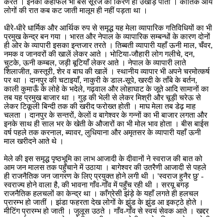
करते । इनकी कहफिलें भी बस सूरज की किरणें ही उखाड़ पातीं । कौतिक आये
लोगों की रात कब कट जाती मालूम ही नहीं पड़ता था ।
धीरे-धीरे धार्मिक और आर्थिक रुप से समृद्ध यह मेला व्यापारिक गतिविधियों का भी
प्रमुख केन्द्र बन गया । भारत और नेपाल के व्यापारिक सम्बन्धों के कारण दोनों
ही ओर के व्यापारी इसका इन्तजार तरते । तिब्बती व्यापारी यहाँ ऊनी माल, चँवर,
नमक व जानवरों की खालें लेकर आते । भोटिया-जौहारी लोग गलीचे, दन,
चुटके, ऊनी कम्बल, जड़ी बूटियाँ लेकर आते । नेपाल के व्यापारी लाते
शिलाजीत, कस्तूरी, शेर व बाघ की खालें । स्थानीय व्यापार भी अपने चरमोत्कर्ष
पर था । दानपुर की चटाइयाँ, नाकुरी के डाल-सूपे, खरदी के ताँबे के बर्तन,
काली कुमाऊँ के लोहे के भदेले, गढ़वाल और लोहाघाट के जूते आदि सामानों का
तब यह प्रमुख बाजार था । गुड़ की भेली से लेकर मिश्री और चूड़ी चरेऊ से
लेकर टिकूली बिन्दी तक की खरीद फरोख्त होती । माघ मेला तब डेढ़ माह
चलता । दानपुर के सन्तरों, केलों व बागेश्वर के गन्नों का भी बाजार लगता और
इनके साथ ही साल भर के खेती के औजारों का भी मोल भाव होता । बीस बाईस
वर्ष पहले तक करनाल, ब्यावर, लुधियाना और अमृतसर के व्यापारी यहाँ ऊनी
माल खरीदने आते थे ।
मेले की इस समृद्ध पृष्ठभूमि का लाभ आजादी के दीवानों ने स्वराज की बात को
आम जन मालस तक पहुँचाने में उठाया । बागेश्वर की उतरैणी आजादी से पहले
ही राजनैतिक जन जागरण के लिए प्रयुक्त होने लगी थी । 'स्वराज हुनैर छु' -
स्वराज्य होने वाला है, की भावना गाँव-गाँव में पहुँच रही थी । सरयू बगड़
राजनैतिक हलचलों का केन्द्र था । काँग्रेसी झंड़े के यहाँ लगते ही हलचल
प्रारम्भ हो जातीं । झंडा फहरता देख लोगों के झुंड के झुंड आ इकट्ठे होते ।
मीटिंग प्रारम्भ हो जाती । जुलूस उठते । गाँव-गाँव से स्वयं सेवक आते । खद्दर