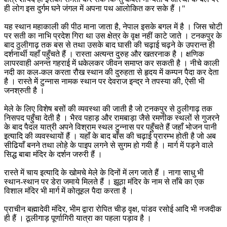
ही लोग इस दुर्गम घने जंगल में अपना पथ आलोकित कर सके हैं ।"
यह स्थान महाकाली की पीठ माना जाता है, नेपाल इसके बगल में है । जिस चोटी
पर सती का नाभि प्रदेश गिरा था उस क्षेत्र के वृक्ष नहीं काटे जाते । टनकपुर के
बाद ठुलीगाढ़ तक बस से तथा उसके बाद घासी की चढ़ाई चढ़ने के उपरान्त ही
दर्शनार्थी यहाँ पहुँचते हैं । रास्ता अत्यन्त दुरुह और खतरनाक है । क्षणिक
लापरवाही अनन्त गहराई में धकेलकर जीवन समाप्त कर सकती है । नीचे काली
नदी का कल-कल करता रौख स्थान की दुरुहता से हृदय में कम्पन पैदा कर देता
है । रास्ते में टुन्नास नामक स्थान पर देवराज इन्द्र ने तपस्या की, ऐसी भी
जनश्रुती है ।
मेले के लिए विशेष बसों की व्यवस्था की जाती है जो टनकपुर से ठुलीगाढ़ तक
निसपद पहुँचा देती है । भैरव पहाड़ और रामबाड़ा जैसे रमणीक स्थलों से गुजरने
के बाद पैदल यात्री अपने विश्राम स्थल टुन्नास पर पहुँचते हैं जहाँ भोजन पानी
इत्यादि की व्यवस्थायों हैं । यहाँ के बाद बाँस की चढ़ाई प्रारम्भ होती है जो अब
सीढियाँ बनने तथा लोहे के पाइप लगने से सुगम हो गयी है । मार्ग में पड़ने वाले
सिद्ध बाबा मंदिर के दर्शन जरुरी हैं ।
रास्ते में चाय इत्यादि के खोमचे मेले के दिनों में लग जाते हैं । नागा साधु भी
स्थान-स्थान पर डेरा जमाये मिलते हैं । झूठा मंदिर के नाम से ताँबे का एक
विशाल मंदिर भी मार्ग में कोतूहल पैदा करता है ।
प्राचीन बह्मादेवी मंदिर, भीम द्वारा रोपित चीड़ वृक्ष, पांडव रसोई आदि भी नजदीक
ही हैं । ठूलीगाड़ पूर्णागिरी यात्रा का पहला पड़ाव है ।