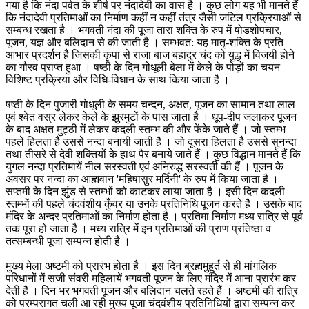
गया है कि नंदा पर्वत के शीर्ष पर नंदादेवी का वास है । कुछ लोग यह भी मानते हैं
कि नंदादेवी प्रतिमाओं का निर्माण कहीं न कहीं तंत्र जैसी जटिल प्रक्रियाओं से
सम्बन्ध रखता है । भगवती नंदा की पूजा तारा शक्ति के रुप में षोडशोपचार,
पूजन, यज्ञ और बलिदान से की जाती है । सम्भवत: यह मातृ-शक्ति के प्रति
आभार प्रदर्शन है जिसकी कृपा से राजा बाज बहादुर चंद को युद्ध में विजयी होने
का गौरव प्राप्त हुआ । षष्ठी के दिन गोधूली बेला में केले के पोड़ों का चयन
विशिष्ट प्रक्रिया और विधि-विधान के साथ किया जाता है ।
षष्ठी के दिन पुजारी गोधूली के समय चन्दन, अक्षत, पूजन का सामान तथा लाल
एवं श्वेत वस्र लेकर केले के झुरमुटों के पास जाता है । धूप-दीप जलाकर पूजन
के बाद अक्षत मुट्ठी में लेकर कदली स्तम्भ की और फेंके जाते हैं । जो स्तम्भ
पहले हिलता है उससे नन्दा बनायी जाती है । जो दूसरा हिलता है उससे सुनन्दा
तथा तीसरे से देवी शक्तियों के हाथ पैर बनाये जाते हैं । कुछ विद्धान मानते हैं कि
युगल नन्दा प्रतिमायें नील सरस्वती एवं अनिरुद्ध सरस्वती की हैं । पूजन के
अवसर पर नन्दा का आह्मवान 'महिषासुर मर्दिनी' के रुप में किया जाता है ।
सप्तमी के दिन झुंड से स्तम्भों को काटकर लाया जाता है । इसी दिन कदली
स्तम्भों की पहले चंदवंशीय कुँवर या उनके प्रतिनिधि पूजन करते है । उसके बाद
मंदिर के अन्दर प्रतिमाओं का निर्माण होता है । प्रतिमा निर्माण मध्य रात्रि से पूर्व
तक पूरा हो जाता है । मध्य रात्रि में इन प्रतिमाओं की प्राण प्रतिष्ठा व
तत्सम्बन्धी पूजा सम्पन्न होती है ।
मुख्य मेला अष्टमी को प्रारंभ होता है । इस दिन ब्रह्ममुहूर्त से ही मांगलिक
परिधानों में सजी संवरी महिलायें भगवती पूजन के लिए मंदिर में आना प्रारंभ कर
देती हैं । दिन भर भगवती पूजन और बलिदान चलते रहते हैं । अष्टमी की रात्रि
को परम्परागत चली आ रही मुख्य पूजा चंदवंशीय प्रतिनिधियों द्वारा सम्पन्न कर