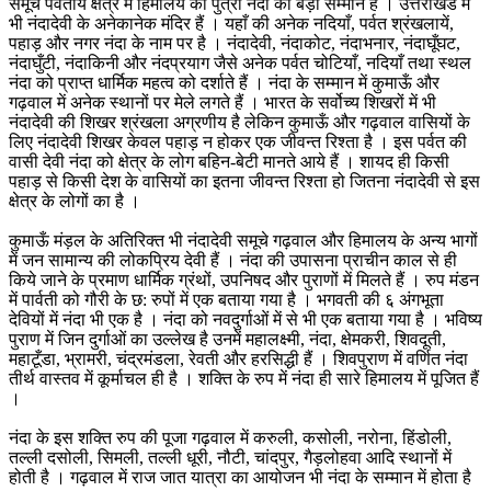
समूचे पर्वतीय क्षेत्र में हिमालय की पुत्री नंदा का बड़ा सम्मान है । उत्तराखंड में
भी नंदादेवी के अनेकानेक मंदिर हैं । यहाँ की अनेक नदियाँ, पर्वत श्रंखलायें,
पहाड़ और नगर नंदा के नाम पर है । नंदादेवी, नंदाकोट, नंदाभनार, नंदाघूँघट,
नंदाघुँटी, नंदाकिनी और नंदप्रयाग जैसे अनेक पर्वत चोटियाँ, नदियाँ तथा स्थल
नंदा को प्राप्त धार्मिक महत्व को दर्शाते हैं । नंदा के सम्मान में कुमाऊँ और
गढ़वाल में अनेक स्थानों पर मेले लगते हैं । भारत के सर्वोच्य शिखरों में भी
नंदादेवी की शिखर श्रंखला अग्रणीय है लेकिन कुमाऊँ और गढ़वाल वासियों के
लिए नंदादेवी शिखर केवल पहाड़ न होकर एक जीवन्त रिश्ता है । इस पर्वत की
वासी देवी नंदा को क्षेत्र के लोग बहिन-बेटी मानते आये हैं । शायद ही किसी
पहाड़ से किसी देश के वासियों का इतना जीवन्त रिश्ता हो जितना नंदादेवी से इस
क्षेत्र के लोगों का है ।
कुमाऊँ मंड़ल के अतिरिक्त भी नंदादेवी समूचे गढ़वाल और हिमालय के अन्य भागों
में जन सामान्य की लोकप्रिय देवी हैं । नंदा की उपासना प्राचीन काल से ही
किये जाने के प्रमाण धार्मिक ग्रंथों, उपनिषद और पुराणों में मिलते हैं । रुप मंडन
में पार्वती को गौरी के छ: रुपों में एक बताया गया है । भगवती की ६ अंगभूता
देवियों में नंदा भी एक है । नंदा को नवदुर्गाओं में से भी एक बताया गया है । भविष्य
पुराण में जिन दुर्गाओं का उल्लेख है उनमें महालक्ष्मी, नंदा, क्षेमकरी, शिवदूती,
महाटूँडा, भ्रामरी, चंद्रमंडला, रेवती और हरसिद्धी हैं । शिवपुराण में वर्णित नंदा
तीर्थ वास्तव में कूर्माचल ही है । शक्ति के रुप में नंदा ही सारे हिमालय में पूजित हैं
।
नंदा के इस शक्ति रुप की पूजा गढ़वाल में करुली, कसोली, नरोना, हिंडोली,
तल्ली दसोली, सिमली, तल्ली धूरी, नौटी, चांदपुर, गैड़लोहवा आदि स्थानों में
होती है । गढ़वाल में राज जात यात्रा का आयोजन भी नंदा के सम्मान में होता है