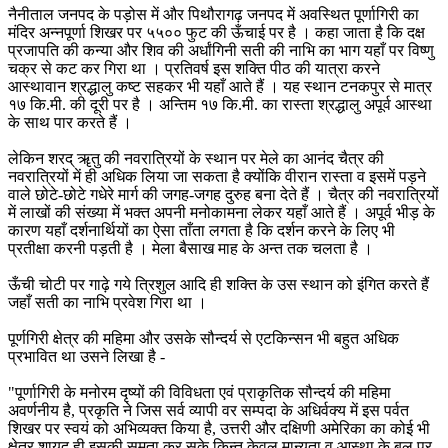
नैनीताल जनपद के पड़ोस में और पिथौरागढ़ जनपद में अवस्थित पूर्णागिरी का
मंदिर अन्नपूर्णा शिखर पर ५५०० फुट की ऊँचाई पर है । कहा जाता है कि दक्ष
प्रजापति की कन्या और शिव की अर्धांगिनी सती की नाभि का भाग यहाँ पर विष्णु
चक्र से कट कर गिरा था । प्रतिवर्ष इस शक्ति पीठ की यात्रा करने
आस्थावान श्रद्धालु कष्ट सहकर भी यहाँ आते हैं । यह स्थान टनकपुर से मात्र
१७ कि.मी. की दूरी पर है । अन्तिम १७ कि.मी. का रास्ता श्रद्धालु अपूर्व आस्था
के साथ पार करते हैं ।
लेकिन शरद् ॠतु की नवरात्रियों के स्थान पर मेले का आनंद चैत्र की
नवरात्रियों में ही अधिक लिया जा सकता है क्योंकि वीरान रास्ता व इसमें पड़ने
वाले छोटे-छोटे गधेरे मार्ग की जगह-जगह दुरुह बना देते हैं । चैत्र की नवरात्रियों
में लाखों की संख्या में भक्त अपनी मनोकामना लेकर यहाँ आते हैं । अपूर्व भीड़ के
कारण यहाँ दर्शनार्थियों का ऐसा ताँता लगता है कि दर्शन करने के लिए भी
प्रतीक्षा करनी पड़ती है । मेला बैसाख माह के अन्त तक चलता है ।
ऊँची चोटी पर गाढ़े गये त्रिशुल आदि ही शक्ति के उस स्थान को इंगित करते हैं
जहाँ सती का नाभि प्रवेश गिरा था ।
पूर्णगिरी क्षेत्र की महिमा और उसके सौन्दर्य से एटकिन्सन भी बहुत अधिक
प्रभावित था उसने लिखा है -
"पूर्णागिरी के मनोरम दृष्यों की विविधता एवं प्राकृतिक सौन्दर्य की महिमा
अवर्णनीय है, प्रकृति ने जिस सर्व व्यापी वर सम्पदा के अधिर्वक्य में इस पर्वत
शिखर पर स्वयं को अभिव्यक्त किया है, उत्तरी और दक्षिणी अमेरिका का कोई भी
क्षेत्र शायद ही इसकी समता कर सके किन्तु केवल मान्यता व आस्था के बल पर