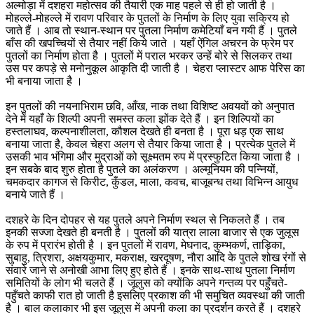
अल्मोड़ा में दशहरा महोत्सव की तैयारी एक माह पहले से ही हो जाती है ।
मोहल्ले-मोहल्ले में रावण परिवार के पुतलों के निर्माण के लिए युवा सक्रिय हो
जाते हैं । आब तो स्थान-स्थान पर पुतला निर्माण कमेटियाँ बन गयी हैं । पुतले
बाँस की खपच्चियों से तैयार नहीं किये जाते । यहाँ ऐंगिल अचरन के फ्रेम पर
पुतलों का निर्माण होता है । पुतलों में पराल भरकर उन्हें बोरे से सिलकर तथा
उस पर कपड़े से मनोनुकूल आकृति दी जाती है । चेहरा प्लास्टर आफ पेरिस का
भी बनाया जाता है ।
इन पुतलों की नयनाभिराम छवि, आँख, नाक तथा विशिष्ट अवयवों को अनुपात
देने में यहाँ के शिल्पी अपनी समस्त कला झोंक देते हैं । इन शिल्पियों का
हस्तलाघव, कल्पनाशीलता, कौशल देखते ही बनता है । पूरा धड़ एक साथ
बनाया जाता है, केवल चेहरा अलग से तैयार किया जाता है । प्रत्येक पुतले में
उसकी भाव भंगिमा और मुद्राओं को सूक्ष्मतम रुप में प्रस्फुटित किया जाता है ।
इन सबके बाद शुरु होता है पुतले का अलंकरण । अल्मूनियम की पन्नियों,
चमकदार कागज से किरीट, कुँडल, माला, कवच, बाजूबन्ध तथा विभिन्न आयुध
बनाये जाते हैं ।
दशहरे के दिन दोपहर से यह पुतले अपने निर्माण स्थल से निकलते हैं । तब
इनकी सज्जा देखते ही बनती है । पुतलों की यात्रा लाला बाजार से एक जुलूस
के रुप में प्रारंभ होती है । इन पुतलों में रावण, मेघनाद, कुम्भकर्ण, ताड़िका,
सुबाहु, त्रिशरा, अक्षयकुमार, मकराक्ष, खरदूषण, नौरा आदि के पुतले शोख रंगों से
संवारे जाने से अनोखी आभा लिए हुए होते हैं । इनके साथ-साथ पुतला निर्माण
समितियों के लोग भी चलते हैं । जूलुस को क्योंकि अपने गन्तव्य पर पहुँचते-
पहुँचते काफी रात हो जाती है इसलिए प्रकाश की भी समुचित व्यवस्था की जाती
है । बाल कलाकार भी इस जूलुस में अपनी कला का प्रदर्शन करते हैं । दशहरे