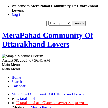
Welcome to
MeraPahad Community Of Uttarakhand
Lovers
.
Log in
MeraPahad Community Of
Uttarakhand Lovers
August 08, 2026, 07:56:41 AM
Main Menu
Main Menu
Home
Search
Calendar
MeraPahad Community Of Uttarakhand Lovers
►
Uttarakhand
►
Uttarakhand at a Glance - उत्तराखण्ड : एक नजर में
(Moderator:
Meena Pandey
)