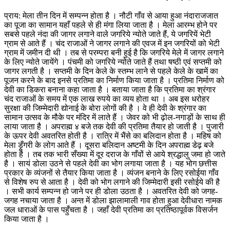
प्राय: मेला तीन दिन में सम्पन्न होता है । नौटी गाँव से आया हुआ नंदाराजजात
का पूजा का सामान यहाँ पहले से ही मंगा लिया जाता है । मेला आरम्भ होने पर
सबसे पहले नंदा की जागर लगाने वाले जगरिये न्योते जाते हैं, ये जगरियें भेटी
ग्राम से आते हैं । चंद राजाओं ने जागर लगाने की एवज में इन जगरियों को भेटी
ग्राम में जमीन दी थी । तब से परम्परा बनी हुई है कि जगरिये मेले में जागर लगाने
के लिए न्योते जायेंगे । पंचमी को जगरिये न्योते जाते हैं तथा षष्ठी एवं सप्तमी को
जागर लगती है । सप्तमी के दिन केले के स्तम्भ लाने से पहले केले के खामें का
पूजन करने के बाद इनसे प्रतिमा का निर्माण किया जाता है । प्रतिमा निर्माण को
देवी का डिकरा बनाना कहा जाता है । बताया जाता है कि प्रतिमा का श्रंगार
चंद राजाओं के समय में एक लाख रुपये का व्यय होता था । अब इस धरोहर
सुरक्षा की जिम्मेदारी द्योनाई के बोरा लोगों की है । वे ही देवी के श्रंगार का
सामान उत्सव के मौके पर मंदिर में लाते हैं । जेवर को भी ढ़ोल-नगाड़ों के साथ ही
लाया जाता है । अपराह्म ४ बजे तक देवी की प्रतिमा तैयार हो जाती है । पुजारी
के ऊपर देवी अवतरित होती है । रात्रि में भैंसे का बलिदान होता है । महिष को
मेला ड़ूँगरी के लोग आते हैं । दूसरा बलिदान अष्टमी के दिन अपराह्म डेढ़ बजे
होता है । तब तक भारी सँख्या में दूर दराज के गाँवों से आये श्रद्धालु जमा हो जाते
है । सायं डोला उठने से पहले देवी का भोग लगाया जाता है । यह भोग छत्तीस
प्रकार के व्यंजनों से तैयार किया जाता है । व्यंजन बनाने के लिए रसोईया गाँव
से विशेष रुप से आता है । देवी को भोग लगाने की जिम्मेदारी इसी रसोईये की है
। सभी कार्य सम्पन्न हो जाने पर ही डोला उठता है । अवतरित देवी को जगह-
जगह नचाया जाता है । अन्त में डोला झालामाली गाव होता हुआ देवीधारा नामक
जल धाराओं के पास पहुँचता है । जहाँ देवी प्रतिमा का प्रतिष्ठापूर्वक विसर्जन
किया जाता है ।