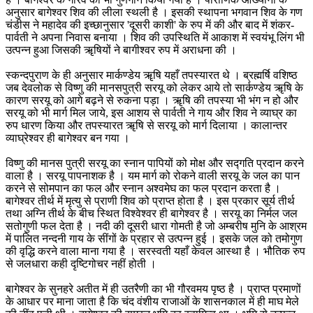
अनुसार बागेश्वर शिव की लीला स्थली है । इसकी स्थापना भगवान शिव के गण
चंडीस ने महादेव की इच्छानुसार 'दूसरी काशी' के रुप में की और बाद में शंकर-
पार्वती ने अपना निवास बनाया । शिव की उपस्थिति में आकाश में स्वयंभू लिंग भी
उत्पन्न हुआ जिसकी ॠषियों ने बागीश्वर रुप में अराधना की ।
स्कन्दपुराण के ही अनुसार मार्कण्डेय ॠषि यहाँ तपस्यारत थे । ब्रह्मर्षि वशिष्ठ
जब देवलोक से विष्णु की मानसपुत्री सरयू को लेकर आये तो सार्कण्डेय ॠषि के
कारण सरयू को आगे बढ़ने से रुकना पड़ा । ॠषि की तपस्या भी भंग न हो और
सरयू को भी मार्ग मिल जाये, इस आशय से पार्वती ने गाय और शिव ने व्याघ्र का
रुप धारण किया और तपस्यारत ॠषि से सरयू को मार्ग दिलाया । कालान्तर
व्याघ्रेश्वर ही बागेश्वर बन गया ।
विष्णु की मानस पुत्री सरयू का स्नान पापियों को मोक्ष और सद्गति प्रदान करने
वाला है । सरयू पापनाशक है । यम मार्ग को रोकने वाली सरयू के जल का पान
करने से सोमपान का फल और स्नान अश्वमेघ का फल प्रदान करता है ।
बागेश्वर तीर्थ में मृत्यु से प्राणी शिव को प्राप्त होता है । इस प्रकार सूर्य तीर्थ
तथा अग्नि तीर्थ के बीच स्थित विश्वेश्वर ही बागेश्वर है । सरयू का निर्मल जल
सतोगुणी फल देता है । नदी की दूसरी धारा गोमती है जो अम्बरीष मुनि के आश्रम
में पालित नन्दनी गाय के सींगों के प्रहार से उत्पन्न हुई । इसके जल को तमोगुण
की वृद्धि करने वाला माना गया है । सरस्वती यहाँ केवल आस्था है । भौतिक रुप
से जलधारा कही दृष्टिगोचर नहीं होती ।
बागेश्वर के सुनहरे अतीत में ही उतरैणी का भी गौरवमय पृष्ठ है । प्राप्त प्रमाणों
के आधार पर माना जाता है कि चंद वंशीय राजाओं के शासनकाल में ही माघ मेले