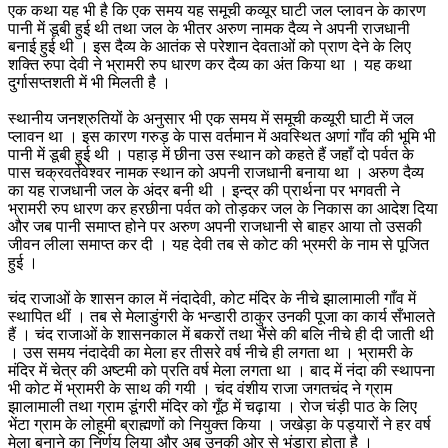
एक कथा यह भी है कि एक समय यह समूची कव्यूर घाटी जल प्लावन के कारण
पानी में डूबी हुई थी तथा जल के भीतर अरुण नामक दैव्य ने अपनी राजधानी
बनाई हुई थी । इस दैव्य के आतंक से परेशान देवताओं को प्राण देने के लिए
शक्ति रुपा देवी ने भ्रामरी रुप धारण कर दैव्य का अंत किया था । यह कथा
दुर्गासप्तशती में भी मिलती है ।
स्थानीय जनश्रुतियों के अनुसार भी एक समय में समूची कव्यूरी घाटी में जल
प्लावन था । इस कारण गरुड़ के पास वर्तमान में अवस्थित अणां गाँव की भूमि भी
पानी में डूबी हुई थी । पहाड़ में छीना उस स्थान को कहते हैं जहाँ दो पर्वत के
पास चक्रवर्तवेश्वर नामक स्थान को अपनी राजधानी बनाया था । अरुण दैव्य
का यह राजधानी जल के अंदर बनी थी । इन्द्र की प्रार्थना पर भगवती ने
भ्रामरी रुप धारण कर हरछीना पर्वत को तोड़कर जल के निकास का आदेश दिया
और जब पानी समाप्त होने पर अरुण अपनी राजधानी से बाहर आया तो उसकी
जीवन लीला समाप्त कर दी । यह देवी तब से कोट की भ्रमरी के नाम से पूजित
हुई ।
चंद राजाओं के शासन काल में नंदादेवी, कोट मंदिर के नीचे झालामाली गाँव में
स्थापित थीं । तब से मेलाडुंगरी के भन्डारी ठाकुर उनकी पूजा का कार्य सँभालते
हैं । चंद राजाओं के शासनकाल में बकरों तथा भैंसे की बलि नीचे ही दी जाती थी
। उस समय नंदादेवी का मेला हर तीसरे वर्ष नीचे ही लगता था । भ्रामरी के
मंदिर में चेत्र की अष्टमी को प्रति वर्ष मेला लगता था । बाद में नंदा की स्थापना
भी कोट में भ्रामरी के साथ की गयी । चंद वंशीय राजा जगतचंद ने ग्राम
झालामाली तथा ग्राम डूंगरी मंदिर को गूँठ में चढ़ाया । रोज चंड़ी पाठ के लिए
भेंटा ग्राम के लोहूमी ब्राह्मणों को नियुक्त किया । जखेड़ा के पड्यारों ने हर वर्ष
मेला बनाने का निर्णय लिया और अब उनकी ओर से भंडारा होता है ।