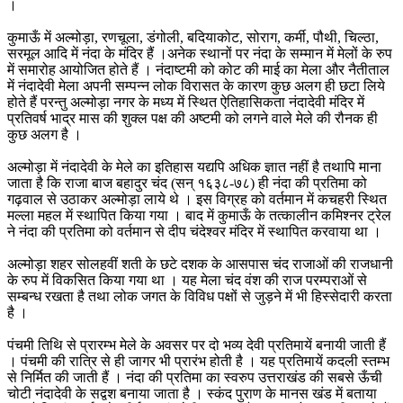
।
कुमाऊँ में अल्मोड़ा, रणचूला, डंगोली, बदियाकोट, सोराग, कर्मी, पौथी, चिल्ठा,
सरमूल आदि में नंदा के मंदिर हैं ।अनेक स्थानों पर नंदा के सम्मान में मेलों के रुप
में समारोह आयोजित होते हैं । नंदाष्टमी को कोट की माई का मेला और नैतीताल
में नंदादेवी मेला अपनी सम्पन्न लोक विरासत के कारण कुछ अलग ही छटा लिये
होते हैं परन्तु अल्मोड़ा नगर के मध्य में स्थित ऐतिहासिकता नंदादेवी मंदिर में
प्रतिवर्ष भाद्र मास की शुक्ल पक्ष की अष्टमी को लगने वाले मेले की रौनक ही
कुछ अलग है ।
अल्मोड़ा में नंदादेवी के मेले का इतिहास यद्यपि अधिक ज्ञात नहीं है तथापि माना
जाता है कि राजा बाज बहादुर चंद (सन् १६३८-७८) ही नंदा की प्रतिमा को
गढ़वाल से उठाकर अल्मोड़ा लाये थे । इस विग्रह को वर्तमान में कचहरी स्थित
मल्ला महल में स्थापित किया गया । बाद में कुमाऊँ के तत्कालीन कमिश्नर ट्रेल
ने नंदा की प्रतिमा को वर्तमान से दीप चंदेश्वर मंदिर में स्थापित करवाया था ।
अल्मोड़ा शहर सोलहवीं शती के छटे दशक के आसपास चंद राजाओं की राजधानी
के रुप में विकसित किया गया था । यह मेला चंद वंश की राज परम्पराओं से
सम्बन्ध रखता है तथा लोक जगत के विविध पक्षों से जुड़ने में भी हिस्सेदारी करता
है ।
पंचमी तिथि से प्रारम्भ मेले के अवसर पर दो भव्य देवी प्रतिमायें बनायी जाती हैं
। पंचमी की रात्रि से ही जागर भी प्रारंभ होती है । यह प्रतिमायें कदली स्तम्भ
से निर्मित की जाती हैं । नंदा की प्रतिमा का स्वरुप उत्तराखंड की सबसे ऊँची
चोटी नंदादेवी के सद्वश बनाया जाता है । स्कंद पुराण के मानस खंड में बताया