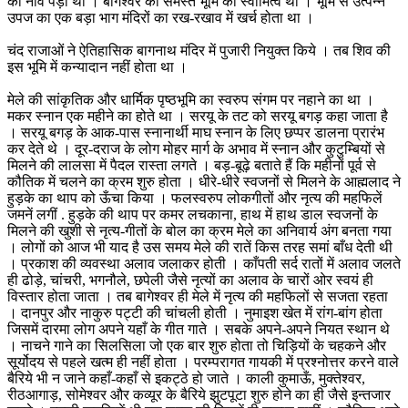
की नींव पड़ी थी । बागेश्वर की समस्त भूमि का स्वामित्व था । भूमि से उत्पन्न
उपज का एक बड़ा भाग मंदिरों का रख-रखाव में खर्च होता था ।
चंद राजाओं ने ऐतिहासिक बागनाथ मंदिर में पुजारी नियुक्त किये । तब शिव की
इस भूमि में कन्यादान नहीं होता था ।
मेले की सांकृतिक और धार्मिक पृष्ठभूमि का स्वरुप संगम पर नहाने का था ।
मकर स्नान एक महीने का होते था । सरयू के तट को सरयू बगड़ कहा जाता है
। सरयू बगड़ के आक-पास स्नानार्थी माघ स्नान के लिए छप्पर डालना प्रारंभ
कर देते थे । दूर-दराज के लोग मोहर मार्ग के अभाव में स्नान और कुटुम्बियों से
मिलने की लालसा में पैदल रास्ता लगते । बड़-बूढ़े बताते हैं कि महीनों पूर्व से
कौतिक में चलने का क्रम शुरु होता । धीरे-धीरे स्वजनों से मिलने के आह्मलाद ने
हुड़के का थाप को ऊँचा किया । फलस्वरुप लोकगीतों और नृत्य की महफिलें
जमनें लगीं . हुड़के की थाप पर कमर लचकाना, हाथ में हाथ डाल स्वजनों के
मिलने की खुशी से नृत्य-गीतों के बोल का क्रम मेले का अनिवार्य अंग बनता गया
। लोगों को आज भी याद है उस समय मेले की रातें किस तरह समां बाँध देती थी
। प्रकाश की व्यवस्था अलाव जलाकर होती । काँपती सर्द रातों में अलाव जलते
ही ढोड़े, चांचरी, भगनौले, छपेली जैसे नृत्यों का अलाव के चारों ओर स्वयं ही
विस्तार होता जाता । तब बागेश्वर ही मेले में नृत्य की महफिलों से सजता रहता
। दानपुर और नाकुरु पट्टी की चांचली होती । नुमाइश खेत में रांग-बांग होता
जिसमें दारमा लोग अपने यहाँ के गीत गाते । सबके अपने-अपने नियत स्थान थे
। नाचने गाने का सिलसिला जो एक बार शुरु होता तो चिड़ियों के चहकने और
सूर्योदय से पहले खत्म ही नहीं होता । परम्परागत गायकी में प्रश्नोत्तर करने वाले
बैरिये भी न जाने कहाँ-कहाँ से इकट्ठे हो जाते । काली कुमाऊँ, मुक्तेश्वर,
रीठआगाड़, सोमेश्वर और कव्यूर के बैरिये झुटपूटा शुरु होने का ही जैसे इन्तजार