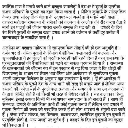
कार्तिक मास में मनाये जाने वाले दशहरा समारोहों में देशभर में बुराई के प्रतीक
राक्षस परिवारों के पुतलों का दहन किया जाता है । लेकिन कुमाऊँ के सांस्कृतिक
केन्द्र तथा सांस्कृतिक चेतना के उद्गमस्थल अल्मोड़ा में मनाये जाने वाला
दशहरा महोत्सव रामकथा के रसिकों को कल्पना के आलोक की सैर करवा देता है
मानों इन पात्रों की जीवन यात्रा उनके सम्मुख ही घट रही हो । दशहरे के दिन
रंग-बिरंगे पुतलों के सम्मुख खड़ा दर्शक अपने को वर्तमान से कहीं दूर अतीत में
घटनाचक्र के नजदीक पाता है ।
अल्मोड़ा का दशहरा महोत्सव भी साम्प्रदायिक सौहार्द की ही एक अनुभूति है ।
दर्जन भर से अधिक पुतलों के निर्माण में शौकिया कलाकारों की कल्पना और
सृजनशीलता ने इन पुतलों को प्रतीक भर ही नहीं रहने दिया है वरन् रामकथा के
प्रस्तुतकर्ताओं की वैचारिकता को गढ़ने का सफल प्रयास किया है । रामकथा
के खलनायकों को जीवन्त रुप में इस प्रकार से गढ़ दिया जाता है कि थोड़ी सी
विषयवस्तु के आधार पर तैयार भावभंगिमा और अलंकरण से सुसज्जित पुतला
अपनी पात्रगत विशेषता के अनुसार मूक सम्प्रेषण दे सके । यूँ तो अल्मोड़ा में
राक्षस परिवार के पुतले देश के अन्य भागों की तरह ही बनाये जाते हैं लेकिन अन्य
स्थानों की अपेक्षा यहाँ के पुतले कलात्मकता और भव्यता के साथ उन कलाकारों
के द्वारा निर्मित होते हैं जो किसी भी तरह से पेशेवर नहीं है । यह कलाकार हिन्दू,
मुस्लिम, ईसाई अथवा किसी भी धर्म अथवा सम्प्रदाय के हो सकते हैं । साथ ही
सम्भवत: दशहरे के अतिरिक्त कभी ही कोई पुतला बनाते हैं लेकिन जब दशहरे में
पुतला निर्माण की कला को प्रदर्शित करते हैं तो लोग आश्चर्य से अंगुली दबा जाते
हैं । जैसा शरीर सौष्ठव, रुप विन्यास, कलासज्जा, शारीरिक मुद्रायें इन पुतलों में
प्रदर्शित होती हैं, अन्य जगहों पर दुर्लभ हैं । दशहरे के दिन इन पुतलों का जुलूस
भी निकलता है ।