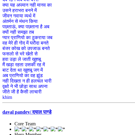
क्या यह अपमान नही मानव का
उसने हराभरा बनने में
जीवन गवाया व्यर्थ में
अंतर्मन से मंथन किया
पछताऊं, क्या पछताना है अब
क्यों नही समझा तब
प्यार प्राणियो का ठुकराया जब
वह मेरे ही गोद में घरौदा बनते
बंजर कोख को उपजाऊ बनते
फसलो से भरे खेतो से
हवा उड़ा ले जाती खुशबू
मैं खड़ा रहता उसकी रह में
बाट देता था खुशबू जग में
अब प्राणियो का वह झुंड
नही दिखता न ही हलचल भारी
वृक्षो ने भी छोड़ा साथ अपना
जीते जी है कैसी लाचारी
khim
dayal pandey/ दयाल पाण्डे
Core Team
Hero Member